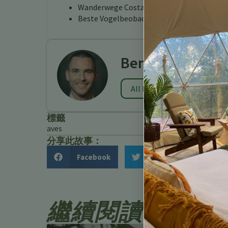
Wanderwege Costa Rica
Beste Vogelbeobachtungslodges in Costa 
Benjamin Charb
All Posts
標籤
aves
分享此故事：
Facebook
Twitter
繼續閱讀