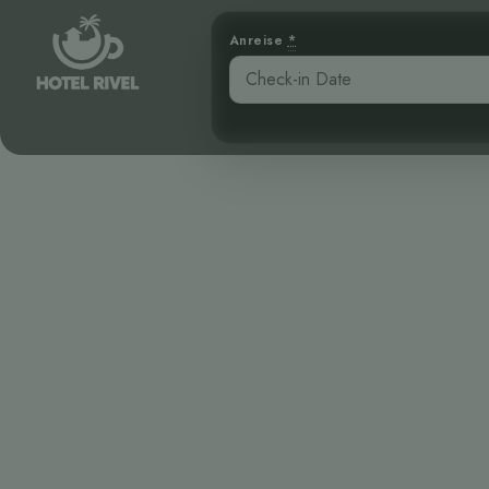
Anreise
*
Ein Hauch
Benjamin Charbonneau, CFA
April 16, 2026
5