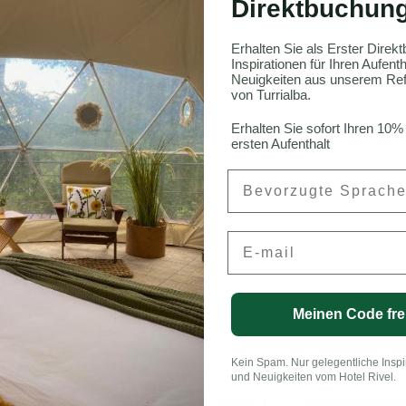
Direktbuchun
Rica
Erhalten Sie als Erster Dire
Inspirationen für Ihren Aufen
Neuigkeiten aus unserem Ref
von Turrialba.
onneau, CFA
Erhalten Sie sofort Ihren 10%
ersten Aufenthalt
Preferred Language
Email
LinkedIn
Meinen Code fre
Kein Spam. Nur gelegentliche Inspi
und Neuigkeiten vom Hotel Rivel.