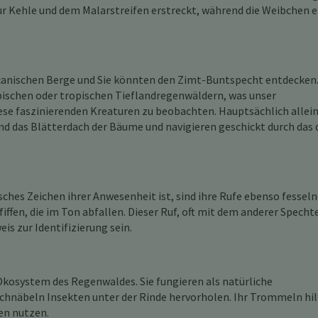
 zur Kehle und dem Malarstreifen erstreckt, während die Weibchen e
icanischen Berge und Sie könnten den Zimt-Buntspecht entdecken.
pischen oder tropischen Tieflandregenwäldern, was unser
se faszinierenden Kreaturen zu beobachten. Hauptsächlich allein
nd das Blätterdach der Bäume und navigieren geschickt durch das 
hes Zeichen ihrer Anwesenheit ist, sind ihre Rufe ebenso fesseln
iffen, die im Ton abfallen. Dieser Ruf, oft mit dem anderer Specht
is zur Identifizierung sein.
Ökosystem des Regenwaldes. Sie fungieren als natürliche
chnäbeln Insekten unter der Rinde hervorholen. Ihr Trommeln hil
en nutzen.