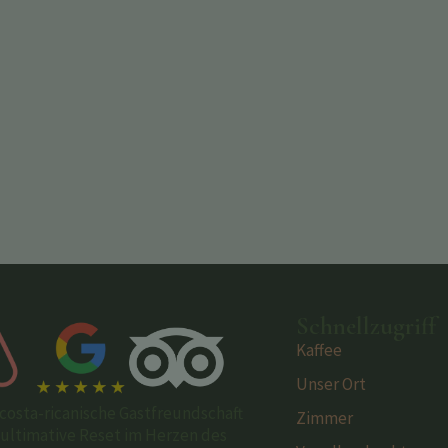
Schnellzugriff
Kaffee
Unser Ort
costa-ricanische Gastfreundschaft
Zimmer
s ultimative Reset im Herzen des