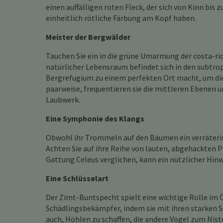
einen auffälligen roten Fleck, der sich von Kinn bis
einheitlich rötliche Färbung am Kopf haben.
Meister der Bergwälder
Tauchen Sie ein in die grüne Umarmung der costa-r
natürlicher Lebensraum befindet sich in den subtro
Bergrefugium zu einem perfekten Ort macht, um die
paarweise, frequentieren sie die mittleren Ebenen u
Laubwerk.
Eine Symphonie des Klangs
Obwohl ihr Trommeln auf den Bäumen ein verräterisc
Achten Sie auf ihre Reihe von lauten, abgehackten Pf
Gattung Celeus verglichen, kann ein nützlicher Hinwe
Eine Schlüsselart
Der Zimt-Buntspecht spielt eine wichtige Rolle im 
Schädlingsbekämpfer, indem sie mit ihren starken S
auch, Höhlen zu schaffen, die andere Vögel zum Nist