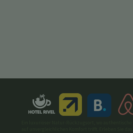
Ein luxuriöser Natur-Rückzugsort, wo authentische 
auf unvergleichlichen Komfort trifft. Erleben Sie da