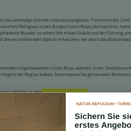
sen das lebendige Gefieder und das energische Trommeln des Zimt
n unserem Refugium in den Bergen Costa Ricas übernachten, halte
 gefiederte Wunder zu sehen! Mit etwas Geduld und der Führung un
f diesen schillernden Specht erhaschen, der durch das Blätterdac
nierenden Vogelbewohner Costa Ricas widmen. In der Zwischenzeit
 Vögeln der Region haben, hinterlassen Sie gerne einen Kommen
igen Leitfaden zu den
Vögeln von Costa Rica.
NATUR-REFUGIUM • TURRI
Sichern Sie si
erstes Angebo