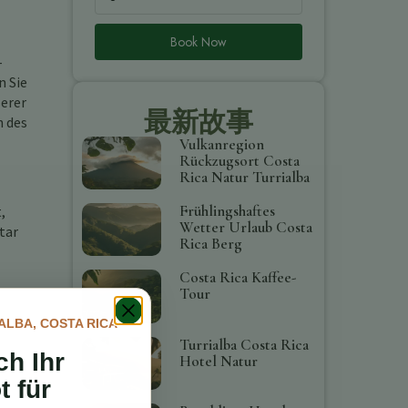
Book Now
-
n Sie
serer
最新故事
h des
Vulkanregion
Rückzugsort Costa
Rica Natur Turrialba
Frühlingshaftes
,
Wetter Urlaub Costa
tar
Rica Berg
Costa Rica Kaffee-
Tour
ALBA, COSTA RICA
Turrialba Costa Rica
ch Ihr
Hotel Natur
t für