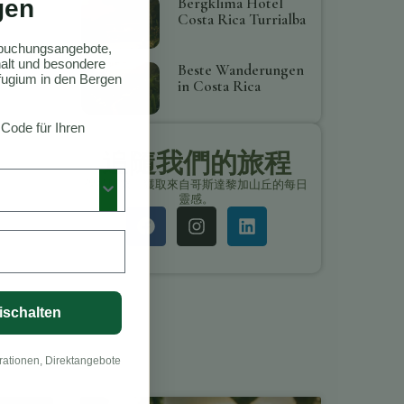
Bergklima Hotel
gen
Costa Rica Turrialba
ktbuchungsangebote,
thalt und besondere
Beste Wanderungen
ugium in den Bergen
in Costa Rica
 Code für Ihren
追隨我們的旅程
保持聯繫，獲取來自哥斯達黎加山丘的每日
靈感。
ischalten
rationen, Direktangebote