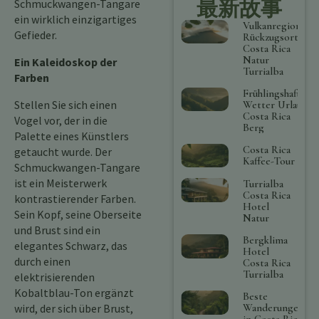
最新故事
Schmuckwangen-Tangare
ein wirklich einzigartiges
Vulkanregion
Gefieder.
Rückzugsort
Costa Rica
Natur
Ein Kaleidoskop der
Turrialba
Farben
Frühlingshaftes
Stellen Sie sich einen
Wetter Urlaub
Costa Rica
Vogel vor, der in die
Berg
Palette eines Künstlers
Costa Rica
getaucht wurde. Der
Kaffee-Tour
Schmuckwangen-Tangare
ist ein Meisterwerk
Turrialba
Costa Rica
kontrastierender Farben.
Hotel
Sein Kopf, seine Oberseite
Natur
und Brust sind ein
Bergklima
elegantes Schwarz, das
Hotel
durch einen
Costa Rica
Turrialba
elektrisierenden
Kobaltblau-Ton ergänzt
Beste
wird, der sich über Brust,
Wanderungen