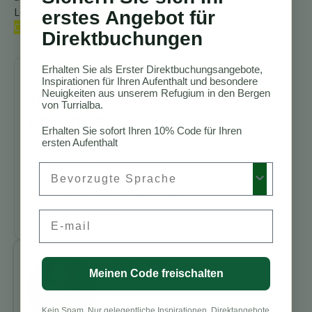
Leitfaden über die
Vögel
erstes Angebot für
Costa Ricas
an.
Direktbuchungen
Erhalten Sie als Erster Direktbuchungsangebote,
Inspirationen für Ihren Aufenthalt und besondere
Weiter
Neuigkeiten aus unserem Refugium in den Bergen
von Turrialba.
erkunden
Erhalten Sie sofort Ihren 10% Code für Ihren
ersten Aufenthalt
Wanderwege
Costa Rica
Preferred Language
Beste
Vogelbeobachtungslodges
in Costa Rica
Email
Benjamin
Meinen Code freischalten
Charbonneau,
CFA
Kein Spam. Nur gelegentliche Inspirationen, Direktangebote