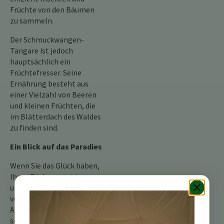
Früchte von den Bäumen
zu sammeln.
Der Schmuckwangen-
Tangare ist jedoch
hauptsächlich ein
Früchtefresser. Seine
Ernährung besteht aus
einer Vielzahl von Beeren
und kleinen Früchten, die
im Blätterdach des Waldes
zu finden sind.
Ein Blick auf das Paradies
Wenn Sie das Glück haben,
Ihren Rückzugsort in
unserem Bergheiligtum zu
verbringen, halten Sie
Ausschau nach diesem
schillernden kleinen Vogel.