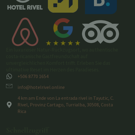
Ein luxuriöser Natur-Rückzugsort, wo authentische
costa-ricanische Gastfreundschaft auf
unvergleichlichen Komfort trifft. Erleben Sie das
ultimative Reset im Herzen des Paradieses.
+506 8770 1654
info@hotelrivel.online
4 km am Ende von La entrada rivel in Tayutic, C.
Rivel, Provinz Cartago, Turrialba, 30508, Costa
Rica
Schnellzugriff