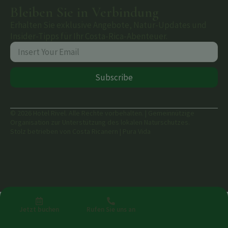
Bleiben Sie in Verbindung
Erhalten Sie exklusive Angebote, Natur-Updates und
Insider-Tipps für Ihr Costa-Rica-Abenteuer.
Subscribe
© 2026 Hotel Rivel. Alle Rechte vorbehalten. | Gemeinnützige
Organisation zur Unterstützung des lokalen Naturschutzes.
Stolz betrieben von Costa Ricanern | Pura Vida
Jetzt buchen
Rufen Sie uns an