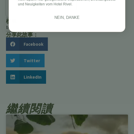
und Neuigkeiten vom Hotel Rivel.
All Posts
NEIN, DANKE
標籤
birding
分享此故事：
Facebook
Twitter
LinkedIn
繼續閱讀