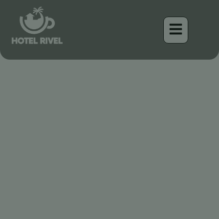
Ein Hauch von Türkis in
den Highlands: Der
schillernde Spangle-
Cheeked Tanager
Benjamin Charbonneau, CFA
April 17, 2026
1:37 am