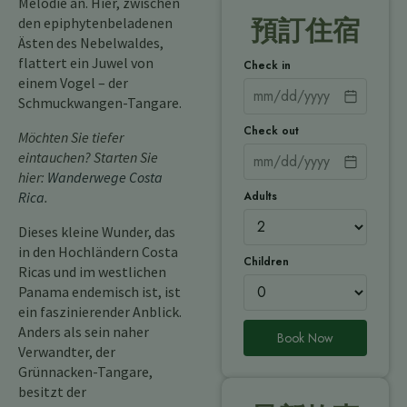
Melodie an. Hier, zwischen
den epiphytenbeladenen
預訂住宿
Ästen des Nebelwaldes,
flattert ein Juwel von
Check in
einem Vogel – der
Schmuckwangen-Tangare.
Check out
Möchten Sie tiefer
eintauchen? Starten Sie
hier:
Wanderwege Costa
Adults
Rica
.
Dieses kleine Wunder, das
in den Hochländern Costa
Children
Ricas und im westlichen
Panama endemisch ist, ist
ein faszinierender Anblick.
Anders als sein naher
Book Now
Verwandter, der
Grünnacken-Tangare,
besitzt der