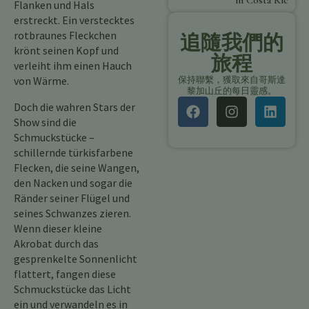
in Costa Rica
Flanken und Hals
erstreckt. Ein verstecktes
rotbraunes Fleckchen
追隨我們的
krönt seinen Kopf und
旅程
verleiht ihm einen Hauch
von Wärme.
保持聯繫，獲取來自哥斯達
黎加山丘的每日靈感。
Doch die wahren Stars der
Show sind die
Schmuckstücke –
schillernde türkisfarbene
Flecken, die seine Wangen,
den Nacken und sogar die
Ränder seiner Flügel und
seines Schwanzes zieren.
Wenn dieser kleine
Akrobat durch das
gesprenkelte Sonnenlicht
flattert, fangen diese
Schmuckstücke das Licht
ein und verwandeln es in