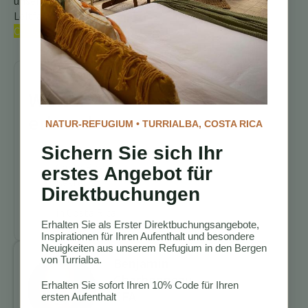
unseren umfassenden
Leitfaden über die
Vögel
Costa Ricas
an.
Weiter
erkunden
NATUR-REFUGIUM • TURRIALBA, COSTA RICA
Sichern Sie sich Ihr
Wanderwege
Costa Rica
erstes Angebot für
Beste
Direktbuchungen
Vogelbeobachtungslodges
in Costa Rica
Erhalten Sie als Erster Direktbuchungsangebote,
Inspirationen für Ihren Aufenthalt und besondere
Neuigkeiten aus unserem Refugium in den Bergen
von Turrialba.
Benjamin
Charbonneau,
Erhalten Sie sofort Ihren 10% Code für Ihren
CFA
ersten Aufenthalt