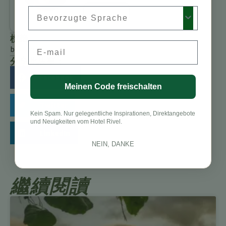
Preferred Language
All Posts
標籤
Email
birding
分享此故事：
Facebook
Meinen Code freischalten
Twitter
Kein Spam. Nur gelegentliche Inspirationen, Direktangebote
und Neuigkeiten vom Hotel Rivel.
LinkedIn
NEIN, DANKE
繼續閱讀