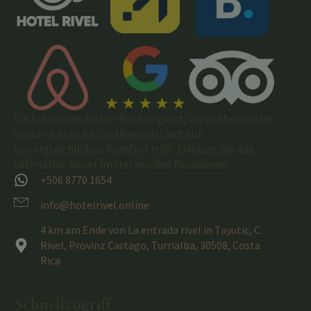
Ein luxuriöser Natur-Rückzugsort, wo authentische
costa-ricanische Gastfreundschaft auf
unvergleichlichen Komfort trifft. Erleben Sie das
ultimative Reset im Herzen des Paradieses.
+506 8770 1654
info@hotelrivel.online
4 km am Ende von La entrada rivel in Tayutic, C.
Rivel, Provinz Cartago, Turrialba, 30508, Costa
Rica
Schnellzugriff