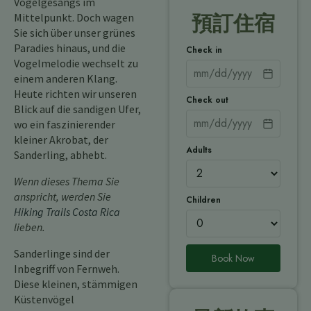
Vogelgesangs im
Mittelpunkt. Doch wagen
預訂住宿
Sie sich über unser grünes
Paradies hinaus, und die
Check in
Vogelmelodie wechselt zu
einem anderen Klang.
Heute richten wir unseren
Check out
Blick auf die sandigen Ufer,
wo ein faszinierender
kleiner Akrobat, der
Adults
Sanderling, abhebt.
Wenn dieses Thema Sie
anspricht, werden Sie
Children
Hiking Trails Costa Rica
lieben.
Sanderlinge sind der
Book Now
Inbegriff von Fernweh.
Diese kleinen, stämmigen
Küstenvögel