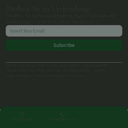
Bleiben Sie in Verbindung
Erhalten Sie exklusive Angebote, Natur-Updates und
Insider-Tipps für Ihr Costa-Rica-Abenteuer.
Subscribe
© 2026 Hotel Rivel. Alle Rechte vorbehalten. | Gemeinnützige
Organisation zur Unterstützung des lokalen Naturschutzes.
Stolz betrieben von Costa Ricanern | Pura Vida
Jetzt buchen
Rufen Sie uns an