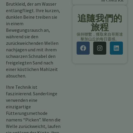
in Costa Rica
Brutkleid, der am Wasser
entlangfliegt. Ihre kurzen,
追隨我們的
dunklen Beine treiben sie
in einem
旅程
Bewegungsrausch an,
保持聯繫，獲取來自哥斯達
während sie den
黎加山丘的每日靈感。
zurückweichenden Wellen
nachjagen und mit ihrem
schwarzen Schnabel den
freigelegten Sand nach
einer köstlichen Mahlzeit
absuchen.
Ihre Technik ist
faszinierend. Sanderlinge
verwenden eine
einzigartige
Fütterungsmethode
namens “Picken”. Wenn die
Welle zurückweicht, laufen
sie entlang der Küste, ihre