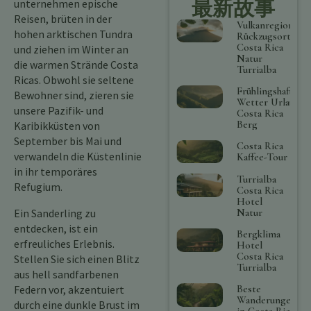
最新故事
unternehmen epische
Reisen, brüten in der
Vulkanregion
hohen arktischen Tundra
Rückzugsort
Costa Rica
und ziehen im Winter an
Natur
die warmen Strände Costa
Turrialba
Ricas. Obwohl sie seltene
Frühlingshaftes
Bewohner sind, zieren sie
Wetter Urlaub
unsere Pazifik- und
Costa Rica
Berg
Karibikküsten von
September bis Mai und
Costa Rica
verwandeln die Küstenlinie
Kaffee-Tour
in ihr temporäres
Turrialba
Refugium.
Costa Rica
Hotel
Ein Sanderling zu
Natur
entdecken, ist ein
Bergklima
erfreuliches Erlebnis.
Hotel
Costa Rica
Stellen Sie sich einen Blitz
Turrialba
aus hell sandfarbenen
Federn vor, akzentuiert
Beste
Wanderungen
durch eine dunkle Brust im