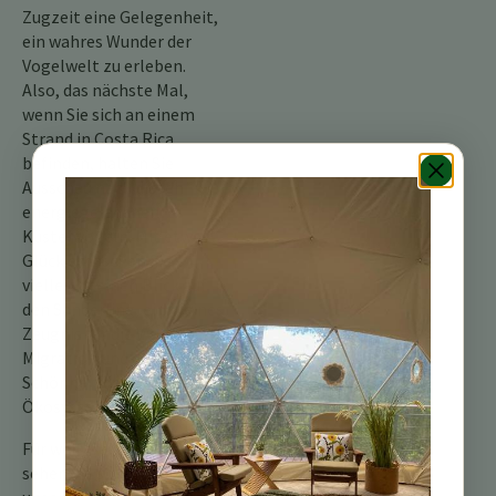
Zugzeit eine Gelegenheit,
ein wahres Wunder der
Vogelwelt zu erleben.
Also, das nächste Mal,
wenn Sie sich an einem
Strand in Costa Rica
befinden, halten Sie
Ausschau nach diesen
energiegeladenen
Küstenvögeln. Mit etwas
Glück erhaschen Sie
vielleicht einen Blick auf
den Sanderling, ein kleines
Zeugnis für die Wunder der
Migration und die
Schönheit der vielfältigen
Ökosysteme Costa Ricas.
Für weitere Informationen
sehen Sie sich bitte