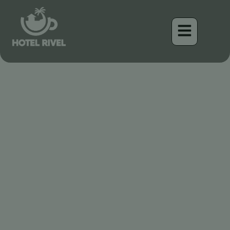
Ein Hauch von Bewegung
an der Küste: Der
Sanderling an Costa Ricas
Ufern
Benjamin Charbonneau, CFA
April 17, 2026
11:13 am