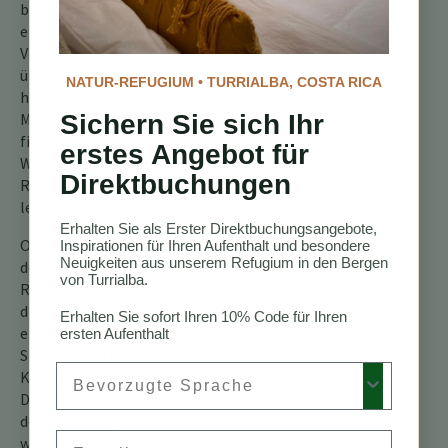
beobachtet werden kann,
erstreckt sich sein
Verbreitungsgebiet weit
über unsere Grenzen
NATUR-REFUGIUM • TURRIALBA, COSTA RICA
hinaus. Er ist in ganz
Mittel- und Südamerika zu
Sichern Sie sich Ihr
finden, wo er in feuchten
erstes Angebot für
Wäldern und an den
Direktbuchungen
Rändern alter Plantagen
lebt.
Erhalten Sie als Erster Direktbuchungsangebote,
Ob Sie sich nun inmitten
Inspirationen für Ihren Aufenthalt und besondere
Neuigkeiten aus unserem Refugium in den Bergen
der Berge unseres
von Turrialba.
Refugiums befinden oder
die Regenwälder weiter
Erhalten Sie sofort Ihren 10% Code für Ihren
entfernt erkunden, halten
ersten Aufenthalt
Sie Ausschau nach dem
Preferred Language
Kastanienkopforopendola.
Dieser soziale Bildhauer
der Vogelwelt ist ein
Email
wahres Wunder der Natur,