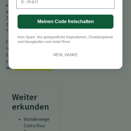
eine Explosion aus
blendenden Farben und ein
Zeugnis der Kraft der
Meinen Code freischalten
Zusammenarbeit im
Tierreich.
Kein Spam. Nur gelegentliche Inspirationen, Direktangebote
Für weitere
und Neuigkeiten vom Hotel Rivel.
Informationen, besuchen
Sie bitte unseren
NEIN, DANKE
vollständigen Leitfaden zu
den
Vögeln Costa Ricas.
Weiter
erkunden
Wanderwege
Costa Rica