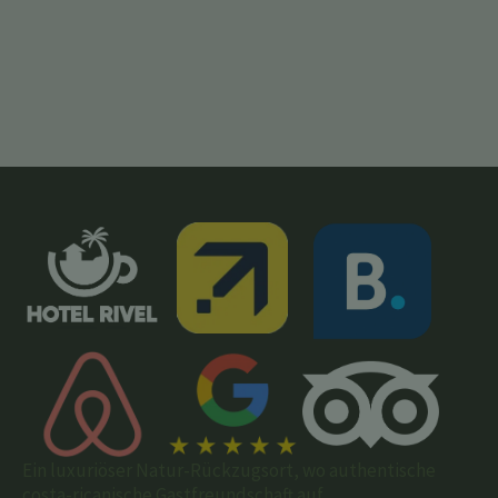
Ein luxuriöser Natur-Rückzugsort, wo authentische
costa-ricanische Gastfreundschaft auf