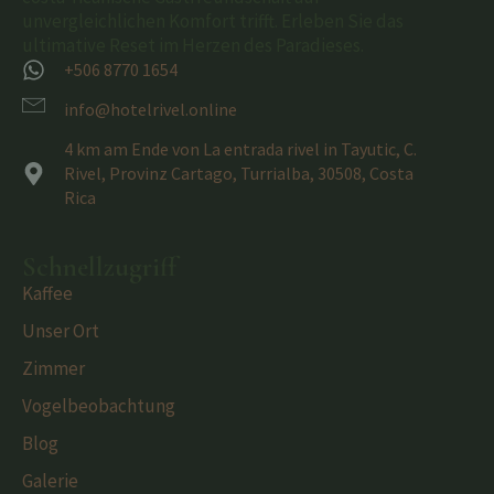
unvergleichlichen Komfort trifft. Erleben Sie das
ultimative Reset im Herzen des Paradieses.
+506 8770 1654
info@hotelrivel.online
4 km am Ende von La entrada rivel in Tayutic, C.
Rivel, Provinz Cartago, Turrialba, 30508, Costa
Rica
Schnellzugriff
Kaffee
Unser Ort
Zimmer
Vogelbeobachtung
Blog
Galerie