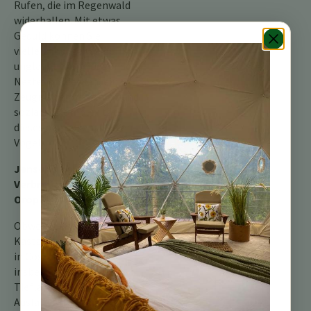
Rufen, die im Regenwald
widerhallen. Mit etwas
Geduld können Sie
vielleicht sogar seine
unglaublichen hängenden
Nester entdecken, ein
Zeugnis der Genialität und
sozialen Komplexität
dieses bemerkenswerten
Vogels.
Jenseits der Berge: das
Verbreitungsgebiet des
Oropendola
Obwohl der
Kastanienkopforopendola
in Costa Rica,
insbesondere in den
Tieflandgebieten und den
Ausläufern der Karibik,