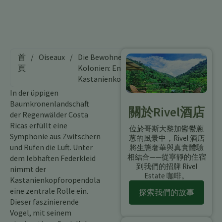
首
/
Oiseaux
/
Die Bewohner der
頁
Kolonien: Entdeckung des
Kastanienkopforopendola
In der üppigen
Baumkronenlandschaft
關於Rivel酒店
der Regenwälder Costa
Ricas erfüllt eine
位於哥斯大黎加鬱鬱蔥
Symphonie aus Zwitschern
蔥的風景中，Rivel 酒店
und Rufen die Luft. Unter
將生態奢華與真實體驗
相結合——從寧靜的住宿
dem lebhaften Federkleid
到我們的招牌 Rivel
nimmt der
Estate 咖啡。
Kastanienkopforopendola
eine zentrale Rolle ein.
探索我們的故事
Dieser faszinierende
Vogel, mit seinem