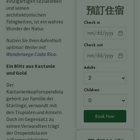
einzigartigen Sozialleben
und seinen
預訂住宿
architektonischen
Fähigkeiten, ist ein wahres
Check in
Wunder der Natur.
Nutzen Sie Ihren Aufenthalt
Check out
optimal: Weiter mit
Wanderwege Costa Rica
.
Ein Blitz aus Kastanie
Adults
und Gold
Der
Children
Kastanienkopforopendola
gehört zur Familie der
Stärlinge, verwandt mit
den Trupialen und Amseln.
Book Now
Doch im Gegensatz zu
seinen Verwandten trägt
der Oropendola ein
außergewöhnliches