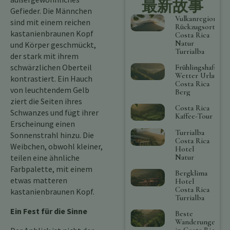
最新故事
Gefieder. Die Männchen
Vulkanregion
sind mit einem reichen
Rückzugsort
kastanienbraunen Kopf
Costa Rica
Natur
und Körper geschmückt,
Turrialba
der stark mit ihrem
schwärzlichen Oberteil
Frühlingshaftes
Wetter Urlaub
kontrastiert. Ein Hauch
Costa Rica
von leuchtendem Gelb
Berg
ziert die Seiten ihres
Costa Rica
Schwanzes und fügt ihrer
Kaffee-Tour
Erscheinung einen
Turrialba
Sonnenstrahl hinzu. Die
Costa Rica
Weibchen, obwohl kleiner,
Hotel
teilen eine ähnliche
Natur
Farbpalette, mit einem
Bergklima
etwas matteren
Hotel
Costa Rica
kastanienbraunen Kopf.
Turrialba
Ein Fest für die Sinne
Beste
Wanderungen