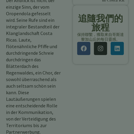
Der Anblick ist nicht der
in Costa Rica
einzige Sinn, der vom
Oropendola gefesselt
追隨我們的
wird. Seine Rufe sind ein
旅程
integraler Bestandteil der
Klanglandschaft Costa
保持聯繫，獲取來自哥斯達
Ricas. Laute,
黎加山丘的每日靈感。
flötenähnliche Pfiffe und
durchdringende Schreie
durchdringen das
Blätterdach des
Regenwaldes, ein Chor, der
sowohl überraschend als
auch seltsam schön sein
kann. Diese
Lautäußerungen spielen
eine entscheidende Rolle
in der Kommunikation,
von der Verteidigung des
Territoriums bis zur
Partnerwerbung.