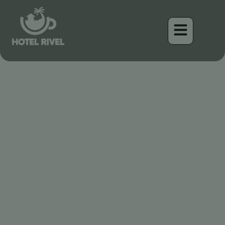
Die Bewohner der
Kolonien: Entdeckung des
Kastanienkopforopendola
Benjamin Charbonneau, CFA
April 16, 2026
7:33 pm