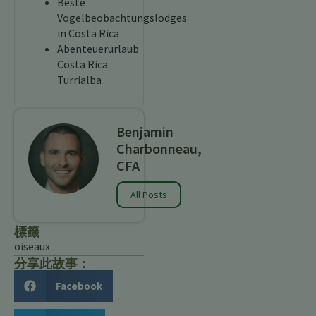
Beste
Vogelbeobachtungslodges
in Costa Rica
Abenteuerurlaub
Costa Rica
Turrialba
Benjamin
Charbonneau,
CFA
All Posts
標籤
oiseaux
分享此故事：
Facebook