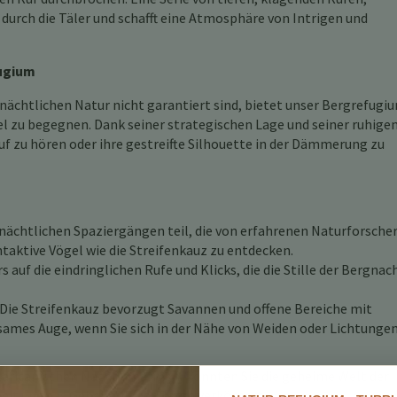
durch die Täler und schafft eine Atmosphäre von Intrigen und
fugium
nächtlichen Natur nicht garantiert sind, bietet unser Bergrefugiu
 zu begegnen. Dank seiner strategischen Lage und seiner ruhige
uf zu hören oder ihre gestreifte Silhouette in der Dämmerung zu
ächtlichen Spaziergängen teil, die von erfahrenen Naturforsche
taktive Vögel wie die Streifenkauz zu entdecken.
 auf die eindringlichen Rufe und Klicks, die die Stille der Bergnac
Die Streifenkauz bevorzugt Savannen und offene Bereiche mit
sames Auge, wenn Sie sich in der Nähe von Weiden oder Lichtunge
staricanischen Nacht umarmen, könnten Sie die geheime Welt der
heit und das Geheimnis der Berge verkörpert.