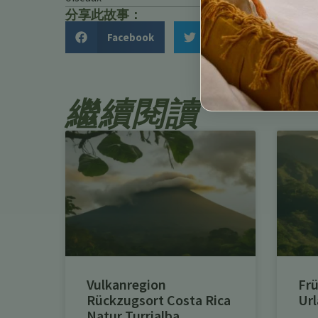
分享此故事：
Facebook
Twitter
繼續閱讀
Vulkanregion
Frü
Rückzugsort Costa Rica
Url
Natur Turrialba