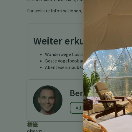
Für weitere Informationen, besuchen Sie bitte unse
Weiter erkunden
Wanderwege Costa Rica
Beste Vogelbeobachtungslodges in Costa 
Abenteuerurlaub Costa Rica Turrialba
Benjamin Charb
All Posts
標籤
oiseaux