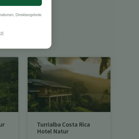
rationen, Direktangebote
KE
ur
Turrialba Costa Rica
Hotel Natur