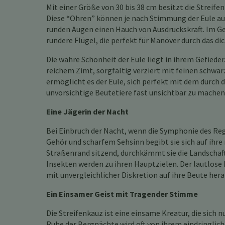
Mit einer Größe von 30 bis 38 cm besitzt die Strei
Diese “Ohren” können je nach Stimmung der Eule au
runden Augen einen Hauch von Ausdruckskraft. Im G
rundere Flügel, die perfekt für Manöver durch das d
Die wahre Schönheit der Eule liegt in ihrem Gefieder
reichem Zimt, sorgfältig verziert mit feinen schwar
ermöglicht es der Eule, sich perfekt mit dem durch d
unvorsichtige Beutetiere fast unsichtbar zu machen
Eine Jägerin der Nacht
Bei Einbruch der Nacht, wenn die Symphonie des Re
Gehör und scharfem Sehsinn begibt sie sich auf ihr
Straßenrand sitzend, durchkämmt sie die Landschaft
Insekten werden zu ihren Hauptzielen. Der lautlose F
mit unvergleichlicher Diskretion auf ihre Beute her
Ein Einsamer Geist mit Tragender Stimme
Die Streifenkauz ist eine einsame Kreatur, die sich 
Ruhe der Bergnächte wird oft von ihrem eindringlich