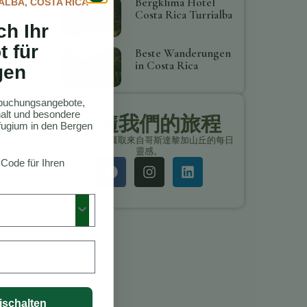
Bergklima Hotel
ALBA, COSTA RICA
Costa Rica Turrialba
ch Ihr
t für
Beste Wanderungen
in Costa Rica
gen
ktbuchungsangebote,
thalt und besondere
追隨我們的旅程
ugium in den Bergen
保持聯繫，獲取來自哥斯達黎加山丘的每日
靈感。
 Code für Ihren
ischalten