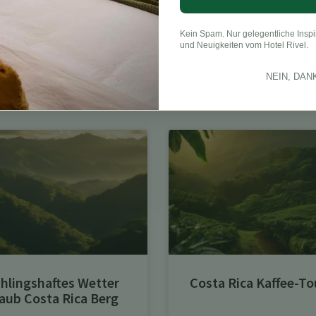
Kein Spam. Nur gelegentliche Inspi
LinkedIn
und Neuigkeiten vom Hotel Rivel.
NEIN, DAN
hlingshaftes Wetter
Costa Rica Kaffee-To
aub Costa Rica Berg