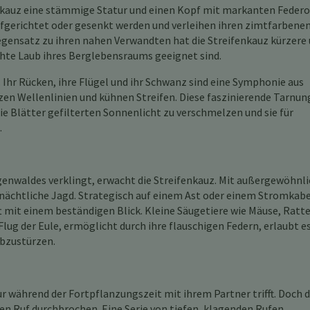
fenkauz eine stämmige Statur und einen Kopf mit markanten Federo
fgerichtet oder gesenkt werden und verleihen ihren zimtfarbene
egensatz zu ihren nahen Verwandten hat die Streifenkauz kürzere
ichte Laub ihres Berglebensraums geeignet sind.
. Ihr Rücken, ihre Flügel und ihr Schwanz sind eine Symphonie aus
zen Wellenlinien und kühnen Streifen. Diese faszinierende Tarnun
ie Blätter gefilterten Sonnenlicht zu verschmelzen und sie für
.
genwaldes verklingt, erwacht die Streifenkauz. Mit außergewöhn
e nächtliche Jagd. Strategisch auf einem Ast oder einem Stromkab
 mit einem beständigen Blick. Kleine Säugetiere wie Mäuse, Ratt
lug der Eule, ermöglicht durch ihre flauschigen Federn, erlaubt es 
abzustürzen.
nur während der Fortpflanzungszeit mit ihrem Partner trifft. Doch d
en Ruf durchbrochen. Eine Serie von tiefen, klagenden Rufen,