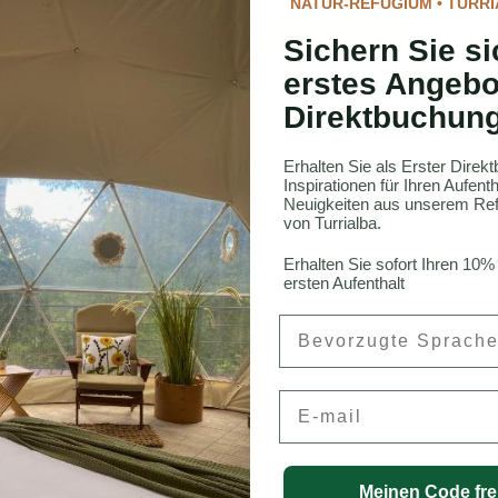
NATUR-REFUGIUM • TURRI
ren vollständigen Leitfaden zu den
Vögeln Costa Ricas.
Sichern Sie si
erstes Angebo
Direktbuchun
Erhalten Sie als Erster Dire
Inspirationen für Ihren Aufen
Neuigkeiten aus unserem Ref
von Turrialba.
Rica
Erhalten Sie sofort Ihren 10%
ersten Aufenthalt
Preferred Language
onneau, CFA
Email
Meinen Code fre