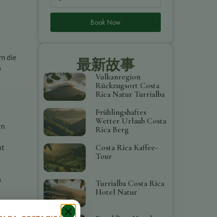
Book Now
m die
最新故事
n
Vulkanregion
Rückzugsort Costa
Rica Natur Turrialba
Frühlingshaftes
Wetter Urlaub Costa
rn
Rica Berg
ht
Costa Rica Kaffee-
Tour
n
Turrialba Costa Rica
Hotel Natur