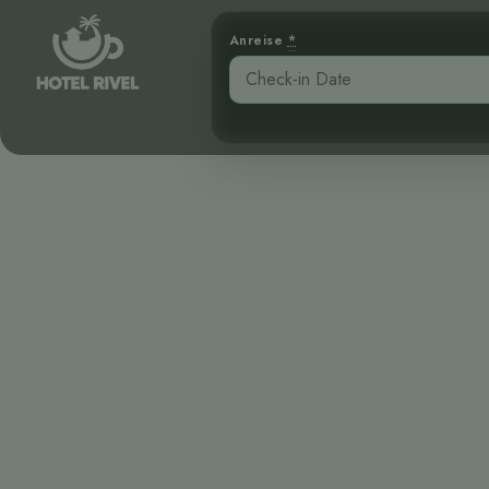
Anreise
*
Der kryptis
Streifenkauz
Benjamin Charbonneau, CFA
April 17, 2026
7