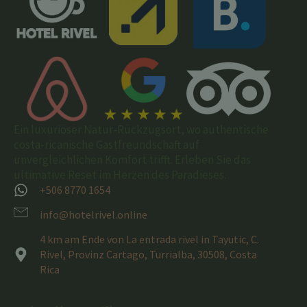
Ein luxuriöser Natur-Rückzugsort, wo authentische
costa-ricanische Gastfreundschaft auf
unvergleichlichen Komfort trifft. Erleben Sie das
ultimative Reset im Herzen des Paradieses.
+506 8770 1654
info@hotelrivel.online
4 km am Ende von La entrada rivel in Tayutic, C.
Rivel, Provinz Cartago, Turrialba, 30508, Costa
Rica