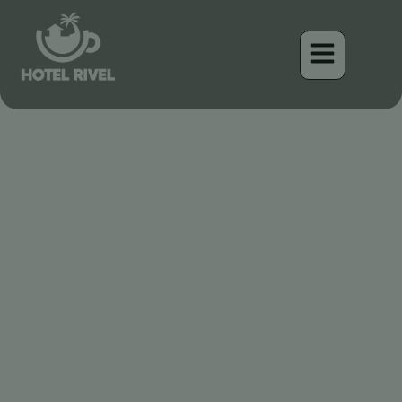
Der kleine Kamm auf der
großen Bühne: Den
Südlichen Bartlosen-
Tyrannulet entdecken
Benjamin Charbonneau, CFA
April 16, 2026
9:41 am