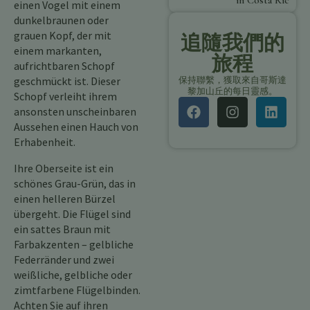
in Costa Rica
einen Vogel mit einem
dunkelbraunen oder
grauen Kopf, der mit
追隨我們的
einem markanten,
旅程
aufrichtbaren Schopf
geschmückt ist. Dieser
保持聯繫，獲取來自哥斯達
黎加山丘的每日靈感。
Schopf verleiht ihrem
ansonsten unscheinbaren
Aussehen einen Hauch von
Erhabenheit.
Ihre Oberseite ist ein
schönes Grau-Grün, das in
einen helleren Bürzel
übergeht. Die Flügel sind
ein sattes Braun mit
Farbakzenten – gelbliche
Federränder und zwei
weißliche, gelbliche oder
zimtfarbene Flügelbinden.
Achten Sie auf ihren