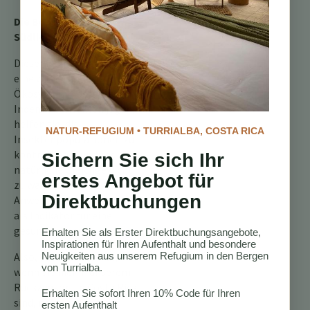
Die Bedeutung des
Südlichen Barttyranns
Dieser kleine Vogel spielt
eine wichtige Rolle im
Ökosystem Costa Ricas.
Indem sie Insekten jagen,
helfen sie, die
NATUR-REFUGIUM • TURRIALBA, COSTA RICA
Insektenpopulationen zu
kontrollieren und das
Sichern Sie sich Ihr
natürliche Gleichgewicht
erstes Angebot für
zu wahren. Ihre
Direktbuchungen
Anwesenheit dient auch
als Indikator für eine
gesunde Umwelt.
Erhalten Sie als Erster Direktbuchungsangebote,
Inspirationen für Ihren Aufenthalt und besondere
Also, das nächste Mal,
Neuigkeiten aus unserem Refugium in den Bergen
von Turrialba.
wenn Sie hier in unserem
Rückzugsort in Costa Rica
Erhalten Sie sofort Ihren 10% Code für Ihren
sind, nehmen Sie sich
ersten Aufenthalt