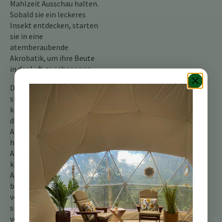
Mahlzeit Ausschau halten.
Sobald sie ein leckeres
Insekt entdecken, starten
sie in eine
atemberaubende
Akrobatik, um ihre Beute
in der Luft zu schnappen.
Diese kleinen Dynamiker
sind oft in Paaren oder
kleinen Gruppen zu sehen,
die in einem Wirbel von
Aktivität durch die Bäume
huschen. Halten Sie die
Augen offen, und Sie
könnten sogar territoriale
Auseinandersetzungen
beobachten – ein Ausbruch
von federnder Wut, wenn
sie Konkurrenten
vertreiben.