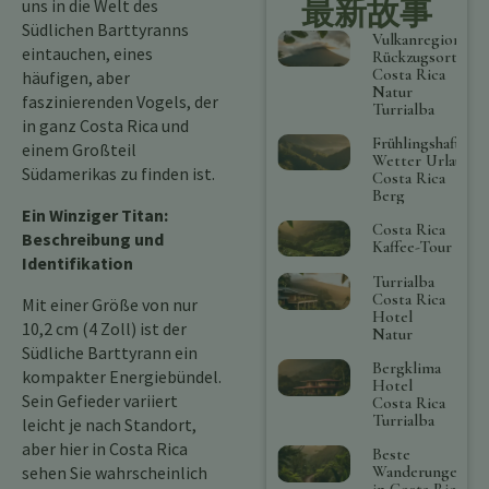
最新故事
uns in die Welt des
Südlichen Barttyranns
Vulkanregion
eintauchen, eines
Rückzugsort
Costa Rica
häufigen, aber
Natur
faszinierenden Vogels, der
Turrialba
in ganz Costa Rica und
Frühlingshaftes
einem Großteil
Wetter Urlaub
Südamerikas zu finden ist.
Costa Rica
Berg
Ein Winziger Titan:
Costa Rica
Beschreibung und
Kaffee-Tour
Identifikation
Turrialba
Costa Rica
Mit einer Größe von nur
Hotel
10,2 cm (4 Zoll) ist der
Natur
Südliche Barttyrann ein
Bergklima
kompakter Energiebündel.
Hotel
Sein Gefieder variiert
Costa Rica
Turrialba
leicht je nach Standort,
aber hier in Costa Rica
Beste
sehen Sie wahrscheinlich
Wanderungen