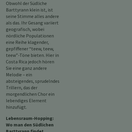
Obwohl der Südliche
Barttyrann klein ist, ist
seine Stimme alles andere
als das. Ihr Gesang variiert
geografisch, wobei
nördliche Populationen
eine Reihe klagender,
gepfiffener “teew, teew,
teew”-Töne bieten. Hier in
Costa Rica jedoch hören
Sie eine ganz andere
Melodie – ein
absteigendes, sprudelndes
Trillern, das der
morgendlichen Chor ein
lebendiges Element
hinzufügt.
Lebensraum-Hopping:
Wo man den Südlichen
Barttyrann findet