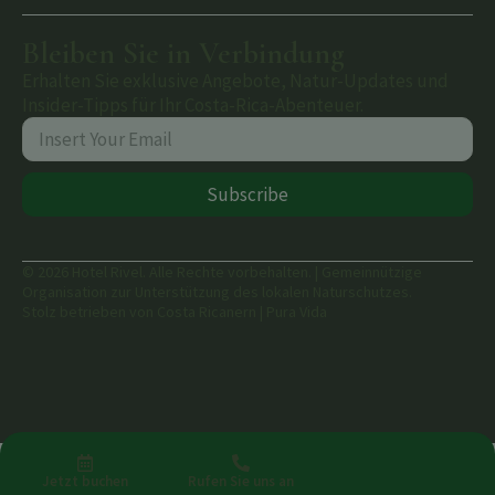
Bleiben Sie in Verbindung
Erhalten Sie exklusive Angebote, Natur-Updates und
Insider-Tipps für Ihr Costa-Rica-Abenteuer.
Subscribe
© 2026 Hotel Rivel. Alle Rechte vorbehalten. | Gemeinnützige
Organisation zur Unterstützung des lokalen Naturschutzes.
Stolz betrieben von Costa Ricanern | Pura Vida
Jetzt buchen
Rufen Sie uns an