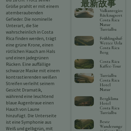
最新故事
Größe prahlt er mit einem
Vulkanregion
atemberaubenden
Rückzugsort
Gefieder. Die nominelle
Costa Rica
Natur
Unterart, die Sie
Turrialba
wahrscheinlich in Costa
Rica finden werden, trägt
Frühlingshaftes
Wetter Urlaub
eine grüne Krone, einen
Costa Rica
rötlichen Hauch am Hals
Berg
und einen jadegrünen
Costa Rica
Rücken. Eine auffällige
Kaffee-Tour
schwarze Maske mit einem
Turrialba
kontrastierenden weißen
Costa Rica
Streifen verleiht seinem
Hotel
Gesicht Dramatik,
Natur
während eine leuchtend
Bergklima
blaue Augenbraue einen
Hotel
Costa Rica
Hauch von Laune
Turrialba
hinzufügt. Die Unterseite
ist eine Symphonie aus
Beste
Wanderungen
Weiß und gelbgrün, mit