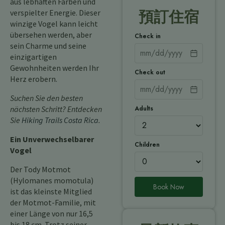
aus lebhaften Farben und
verspielter Energie. Dieser
預訂住宿
winzige Vogel kann leicht
übersehen werden, aber
Check in
sein Charme und seine
einzigartigen
Gewohnheiten werden Ihr
Check out
Herz erobern.
Suchen Sie den besten
Adults
nächsten Schritt? Entdecken
Sie
Hiking Trails Costa Rica
.
Ein Unverwechselbarer
Children
Vogel
Der Tody Motmot
(Hylomanes momotula)
Book Now
ist das kleinste Mitglied
der Motmot-Familie, mit
einer Länge von nur 16,5
bis 18 cm. Trotz seiner