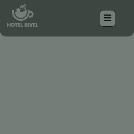
Das kleine Juwel des
Regenwaldes: Entdeckung
des Tody Motmot
Benjamin Charbonneau, CFA
April 18, 2026
12:08 pm