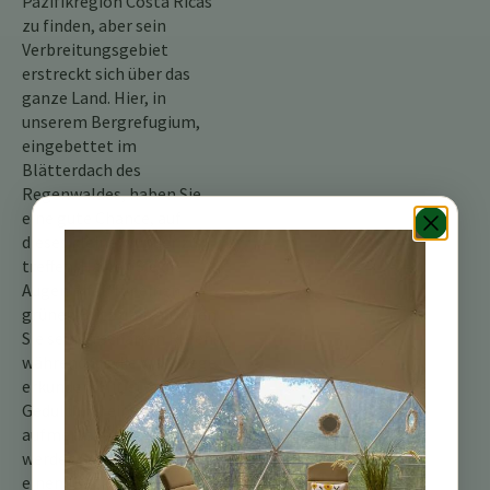
Pazifikregion Costa Ricas
zu finden, aber sein
Verbreitungsgebiet
erstreckt sich über das
ganze Land. Hier, in
unserem Bergrefugium,
eingebettet im
Blätterdach des
Regenwaldes, haben Sie
eine gute Chance, auf
dieses kleine Wunder zu
treffen. Halten Sie die
Augen offen für einen
grünen Blitz und lauschen
Sie seinen scharfen Rufen,
während Sie die Waldwege
erkunden. Mit etwas
Geduld und einem
aufmerksamen Auge
werden Sie vielleicht mit
einem Blick auf dieses