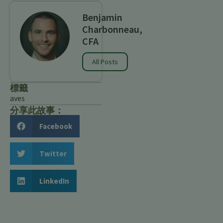
Benjamin
Charbonneau,
CFA
All Posts
標籤
aves
分享此故事：
Facebook
Twitter
LinkedIn