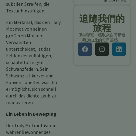
in Costa Rica
subtilen Streifen, die
Textur hinzufügen.
追隨我們的
Ein Merkmal, das den Tody
旅程
Motmot von seinen
größeren Motmot-
保持聯繫，獲取來自哥斯達
黎加山丘的每日靈感。
Verwandten
unterscheidet, ist das
Fehlen der auffälligen,
schaufelförmigen
Schwanzfedern. Sein
Schwanz ist kürzer und
konventioneller, was ihm
ermöglicht, sich schnell
durch das dichte Laub zu
manövrieren.
Ein Leben in Bewegung
Der Tody Motmot ist ein
wahrer Bewohner des