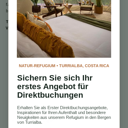
faszinierende Vogeljuwel
belohnt.
Tipps zur
Vogelbeobachtung:
Früh am Morgen
und spät am
Nachmittag:
Dies
sind die Zeiten, in
denen der Tody
NATUR-REFUGIUM • TURRIALBA, COSTA RICA
Motmot am
aktivsten ist und
Sichern Sie sich Ihr
nach Nahrung sucht.
erstes Angebot für
Ruhige
Direktbuchungen
Beobachtung:
Bleiben Sie still und
leise, um den Vogel
Erhalten Sie als Erster Direktbuchungsangebote,
Inspirationen für Ihren Aufenthalt und besondere
nicht zu erschrecken.
Neuigkeiten aus unserem Refugium in den Bergen
Dem Klang folgen:
von Turrialba.
Die Rufe des Tody