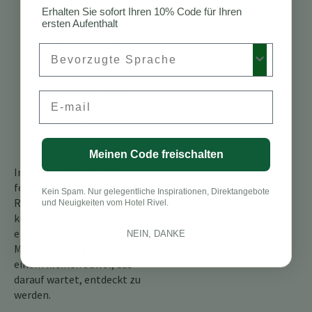
Motmot können ein
Erhalten Sie sofort Ihren 10% Code für Ihren
ersten Aufenthalt
guter Hinweis auf
seine Anwesenheit
Preferred Language
sein.
Nach Bewegung
suchen:
Sein aktiver
Email
Lebensstil bedeutet,
dass er ständig im
Unterholz
umherflattert.
Meinen Code freischalten
Indem Sie diesen Tipps
folgen und in das Herz des
Kein Spam. Nur gelegentliche Inspirationen, Direktangebote
Regenwaldes eintauchen,
und Neuigkeiten vom Hotel Rivel.
können Sie die Magie
entdecken, dem Tody
NEIN, DANKE
Motmot zu begegnen,
einem kleinen Juwel, das
darauf wartet, entdeckt zu
werden.