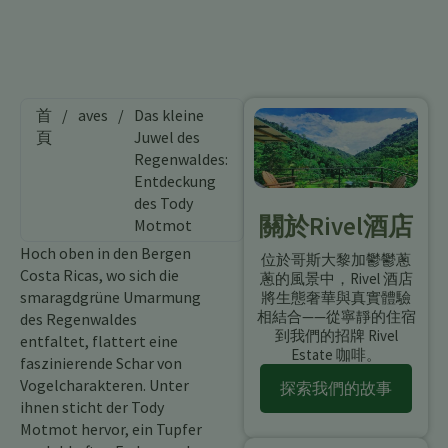
首
/
aves
/
Das kleine
頁
Juwel des
Regenwaldes:
Entdeckung
des Tody
關於Rivel酒店
Motmot
Hoch oben in den Bergen
位於哥斯大黎加鬱鬱蔥
Costa Ricas, wo sich die
蔥的風景中，Rivel 酒店
smaragdgrüne Umarmung
將生態奢華與真實體驗
相結合——從寧靜的住宿
des Regenwaldes
到我們的招牌 Rivel
entfaltet, flattert eine
Estate 咖啡。
faszinierende Schar von
Vogelcharakteren. Unter
探索我們的故事
ihnen sticht der Tody
Motmot hervor, ein Tupfer