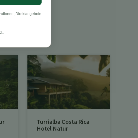
rationen, Direktangebote
KE
ur
Turrialba Costa Rica
Hotel Natur