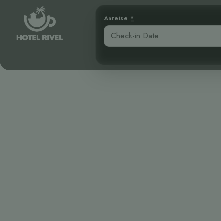
Anreise
*
Das geheime 
C
Benjamin Charbonneau, CFA
April 17, 2026
1