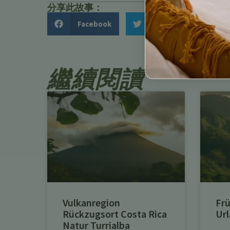
分享此故事：
Facebook
Twitter
繼續閱讀
Vulkanregion
Frü
Rückzugsort Costa Rica
Url
Natur Turrialba