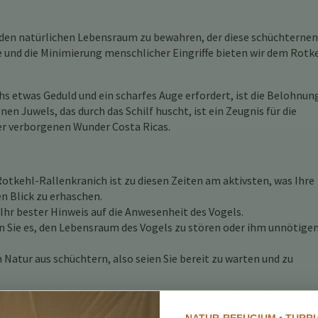
, den natürlichen Lebensraum zu bewahren, der diese schüchternen
 und die Minimierung menschlicher Eingriffe bieten wir dem Rotk
 etwas Geduld und ein scharfes Auge erfordert, ist die Belohnun
nen Juwels, das durch das Schilf huscht, ist ein Zeugnis für die
er verborgenen Wunder Costa Ricas.
otkehl-Rallenkranich ist zu diesen Zeiten am aktivsten, was Ihre
n Blick zu erhaschen.
 Ihr bester Hinweis auf die Anwesenheit des Vogels.
 Sie es, den Lebensraum des Vogels zu stören oder ihm unnötige
 Natur aus schüchtern, also seien Sie bereit zu warten und zu
e Schönheit unseres Bergrefugiums wagen, haben Sie vielleicht das 
gnen – ein wahres Juwel der costa-ricanischen Avifauna.
NATUR-REFUGIUM • TURRI