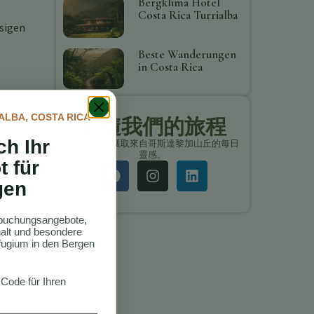
Bergklima Hotel
Costa Rica Turrialba
ssigen
Beste Wanderungen
in Costa Rica
ALBA, COSTA RICA
追隨我們的旅程
ch Ihr
保持聯繫，獲取來自哥斯達黎加山丘的每日
靈感。
t für
gen
ktbuchungsangebote,
al für
thalt und besondere
ugium in den Bergen
tzal,
 Code für Ihren
uren