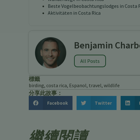
Beste Vogelbeobachtungslodges in Costa 
Aktivitäten in Costa Rica
Benjamin Charb
All Posts
標籤
birding
,
costa rica
,
Espanol
,
travel
,
wildlife
分享此故事：
Facebook
Twitter
繼續閱讀