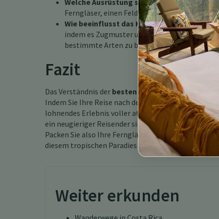
Welche Ausrüstung sollte ich für die Vogel
Ferngläser, einen Feldführer, bequeme Kleidu
Wie beeinflusst das Klima die Vogelbeobac
indem es Zugmuster und Brutverhalten beeinf
bestimmte Arten zu beobachten.
Fazit
Das Verständnis der
besten Reisezeit für Vogelbe
Indem Sie Ihre Reise nach den Jahreszeiten planen
lohnendes Erlebnis voller atemberaubender Anblicke
ein neugieriger Reisender sind, die reiche Vogelviel
Packen Sie also Ihre Ferngläser ein, wählen Sie Ihre
diesem tropischen Paradies zu erkunden.
Weiter erkunden
Wanderwege in Costa Rica