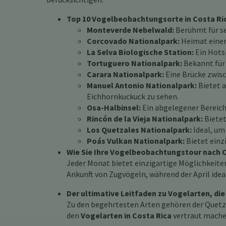
Top 10 Vogelbeobachtungsorte in Costa Rica
Monteverde Nebelwald:
Berühmt für se
Corcovado Nationalpark:
Heimat einer 
La Selva Biologische Station:
Ein Hots
Tortuguero Nationalpark:
Bekannt für 
Carara Nationalpark:
Eine Brücke zwisc
Manuel Antonio Nationalpark:
Bietet 
Eichhornkuckuck zu sehen.
Osa-Halbinsel:
Ein abgelegener Bereich 
Rincón de la Vieja Nationalpark:
Bietet
Los Quetzales Nationalpark:
Ideal, um
Poás Vulkan Nationalpark:
Bietet einz
Wie Sie Ihre Vogelbeobachtungstour nach C
Jeder Monat bietet einzigartige Möglichkeite
Ankunft von Zugvögeln, während der April idea
Der ultimative Leitfaden zu Vogelarten, die
Zu den begehrtesten Arten gehören der Quetza
den
Vogelarten in Costa Rica
vertraut mache