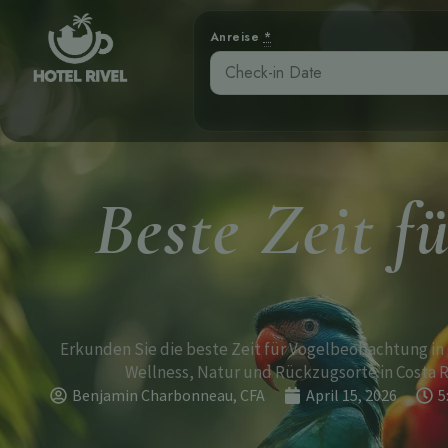
Anreise
*
Beste Zeit f
Erkunden Sie die beste Zeit für Vogelbeobachtung in 
Wellness, Natur und Rückzugsorte in Costa R
Benjamin Charbonneau, CFA
April 15, 2026
5