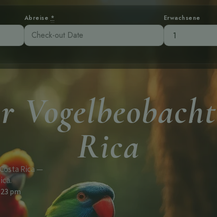
Abreise
*
Erwachsene
ür Vogelbeobach
Rica
Costa Rica —
ica.
:23 pm