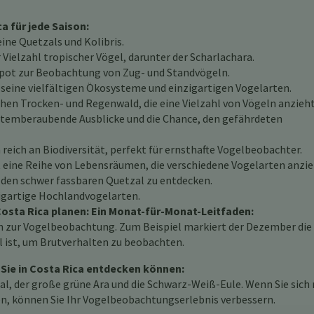
 für jede Saison:
ine Quetzals und Kolibris.
Vielzahl tropischer Vögel, darunter der Scharlachara.
pot zur Beobachtung von Zug- und Standvögeln.
seine vielfältigen Ökosysteme und einzigartigen Vogelarten.
hen Trocken- und Regenwald, die eine Vielzahl von Vögeln anzieht
atemberaubende Ausblicke und die Chance, den gefährdeten
reich an Biodiversität, perfekt für ernsthafte Vogelbeobachter.
 eine Reihe von Lebensräumen, die verschiedene Vogelarten anzie
 den schwer fassbaren Quetzal zu entdecken.
igartige Hochlandvogelarten.
osta Rica planen: Ein Monat-für-Monat-Leitfaden:
n zur Vogelbeobachtung. Zum Beispiel markiert der Dezember die
l ist, um Brutverhalten zu beobachten.
 Sie in Costa Rica entdecken können:
l, der große grüne Ara und die Schwarz-Weiß-Eule. Wenn Sie sich
n, können Sie Ihr Vogelbeobachtungserlebnis verbessern.