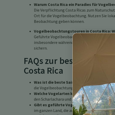
Warum Costa Rica ein Paradies für Vogelbeob
Die Verpflichtung Costa Ricas zum Naturschut
Ort für die Vogelbeobachtung. Nutzen Sie lokal
Beobachtung geben können.
Vogelbeobachtungstouren in Costa Rica: Wa
Geführte Vogelbeobachtungstouren können Ihr 
insbesondere während der Hochsaison, wird e
sichern.
FAQs zur besten Reisez
Costa Rica
Was ist die beste Saison für Vogelbeobacht
die Vogelbeobachtung, da viele Zugvögel anwe
Welche Vogelarten kann ich in Costa Rica 
den Scharlachara und zahlreiche Kolibris.
Gibt es geführte Vogelbeobachtungstouren
im ganzen Land, die auf unterschiedliche Fähi