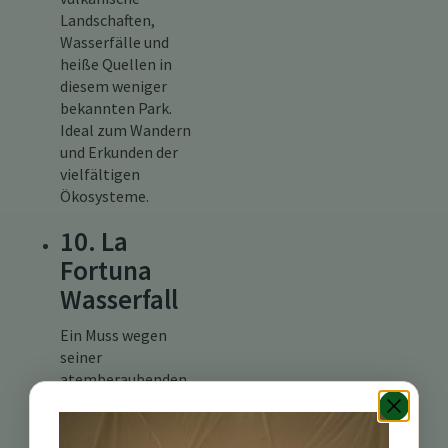
Landschaften,
Wasserfälle und
heiße Quellen in
diesem weniger
bekannten Park.
Ideal zum Wandern
und Erkunden der
vielfältigen
Ökosysteme.
10. La
Fortuna
Wasserfall
Ein Muss wegen
seiner
atemberaubenden
Schönheit, der La
Fortuna Wasserfall
ist von üppigem