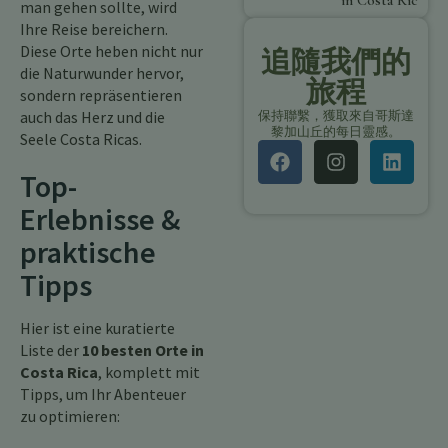
in Costa Rica
man gehen sollte, wird
Ihre Reise bereichern.
Diese Orte heben nicht nur
追隨我們的
die Naturwunder hervor,
旅程
sondern repräsentieren
auch das Herz und die
保持聯繫，獲取來自哥斯達
黎加山丘的每日靈感。
Seele Costa Ricas.
Top-
Erlebnisse &
praktische
Tipps
Hier ist eine kuratierte
Liste der
10 besten Orte in
Costa Rica
, komplett mit
Tipps, um Ihr Abenteuer
zu optimieren: