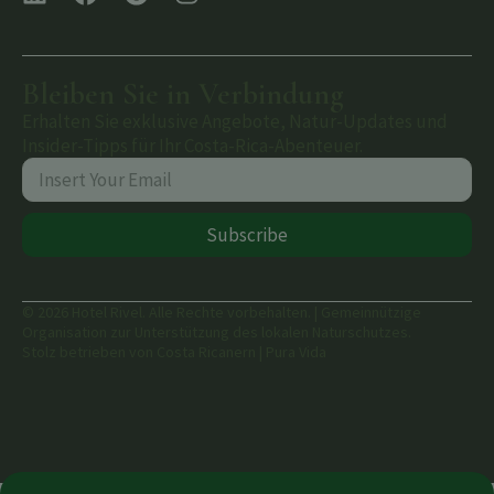
Bleiben Sie in Verbindung
Erhalten Sie exklusive Angebote, Natur-Updates und
Insider-Tipps für Ihr Costa-Rica-Abenteuer.
Subscribe
© 2026 Hotel Rivel. Alle Rechte vorbehalten. | Gemeinnützige
Organisation zur Unterstützung des lokalen Naturschutzes.
Stolz betrieben von Costa Ricanern | Pura Vida