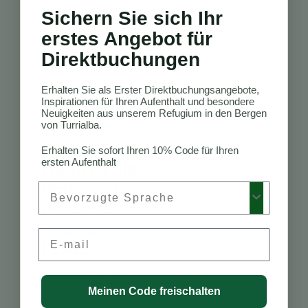
umfassen den Arenal
Sichern Sie sich Ihr
Vulkan, Monteverde,
Manuel Antonio,
erstes Angebot für
Tortuguero,
Direktbuchungen
Corcovado, Osa-
Halbinsel, Nicoya-
Erhalten Sie als Erster Direktbuchungsangebote,
Halbinsel, San José,
Inspirationen für Ihren Aufenthalt und besondere
Rincón de la Vieja
Neuigkeiten aus unserem Refugium in den Bergen
und den La Fortuna
von Turrialba.
Wasserfall.
Erhalten Sie sofort Ihren 10% Code für Ihren
ersten Aufenthalt
Wann ist die
beste Zeit,
Preferred Language
um Costa
Rica zu
Email
besuchen?
Die beste Zeit, um
Costa Rica zu
Meinen Code freischalten
besuchen, ist