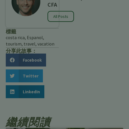
CFA
All Posts
標籤
costa rica
,
Espanol
,
tourism
,
travel
,
vacation
分享此故事：
Facebook
Twitter
LinkedIn
繼續閱讀