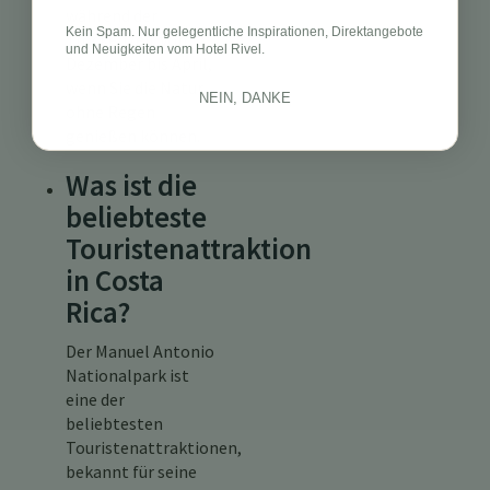
während der
Kein Spam. Nur gelegentliche Inspirationen, Direktangebote
Trockenzeit von
und Neuigkeiten vom Hotel Rivel.
Dezember bis April,
wenn Sie die Natur
NEIN, DANKE
ohne Regen
genießen können.
Was ist die
beliebteste
Touristenattraktion
in Costa
Rica?
Der Manuel Antonio
Nationalpark ist
eine der
beliebtesten
Touristenattraktionen,
bekannt für seine