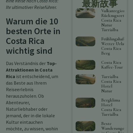
eine Reise nach Costa Rica:
最新故事
Ihr ultimativer Reiseführer
.
Vulkanregion
Rückzugsort
Warum die 10
Costa Rica
Natur
besten Orte in
Turrialba
Costa Rica
Frühlingshaftes
Wetter Urlaub
wichtig sind
Costa Rica
Berg
Costa Rica
Das Verständnis der
Top-
Kaffee-Tour
Attraktionen in Costa
Rica
ist entscheidend, um
Turrialba
Costa Rica
das Beste aus Ihrem
Hotel
Reiseerlebnis
Natur
herauszuholen. Ob
Bergklima
Abenteurer,
Hotel
Naturliebhaber oder
Costa Rica
Turrialba
jemand, der in die lokale
Kultur eintauchen
Beste
möchte, zu wissen, wohin
Wanderungen