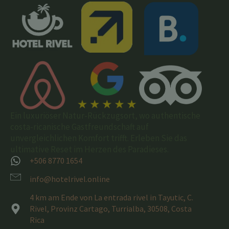
Ein luxuriöser Natur-Rückzugsort, wo authentische
costa-ricanische Gastfreundschaft auf
unvergleichlichen Komfort trifft. Erleben Sie das
ultimative Reset im Herzen des Paradieses.
+506 8770 1654
info@hotelrivel.online
4 km am Ende von La entrada rivel in Tayutic, C.
Rivel, Provinz Cartago, Turrialba, 30508, Costa
Rica