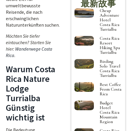
最新故事
umweltbewusste
Cheap
Reisende, die nach
Adventure
erschwinglichen
Hotel
Costa Rica
Naturunterkünften suchen.
Turrialba
Möchten Sie tiefer
Costa Rica
eintauchen? Starten Sie
Resort
Hiking Spa
hier:
Wanderwege Costa
Turrialba
Rica
.
Birding
Solo Travel
Warum Costa
Costa Rica
Turrialba
Rica Nature
Best Coffee
Lodge
From Costa
Rica
Turrialba
Budget
Günstig
Hotel
Costa Rica
wichtig ist
Mountain
Region
Die Bedeutung,
Costa Rica