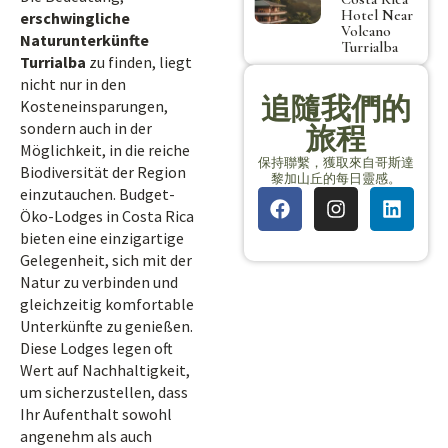
Hotel Near
erschwingliche
Volcano
Naturunterkünfte
Turrialba
Turrialba
zu finden, liegt
nicht nur in den
追隨我們的
Kosteneinsparungen,
sondern auch in der
旅程
Möglichkeit, in die reiche
保持聯繫，獲取來自哥斯達
Biodiversität der Region
黎加山丘的每日靈感。
einzutauchen. Budget-
Öko-Lodges in Costa Rica
bieten eine einzigartige
Gelegenheit, sich mit der
Natur zu verbinden und
gleichzeitig komfortable
Unterkünfte zu genießen.
Diese Lodges legen oft
Wert auf Nachhaltigkeit,
um sicherzustellen, dass
Ihr Aufenthalt sowohl
angenehm als auch