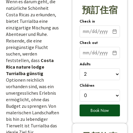
Wenn es darum geht, die
預訂住宿
natürliche Schönheit
Costa Ricas zu erkunden,
bietet Turrialba eine
Check in
einzigartige Mischung aus
Abenteuer und Ruhe.
Reisende, die eine
Check out
preisgünstige Flucht
suchen, werden
feststellen, dass
Costa
Adults
Rica nature lodge
Turrialba günstig
Optionen reichlich
Children
vorhanden sind, was ein
unvergessliches Erlebnis
ermöglicht, ohne das
Budget zu sprengen. Von
Book Now
malerischen Landschaften
bis hin zu lebendiger
Tierwelt ist Turrialba das
ideale Ziel für