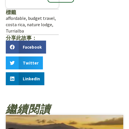
標籤
affordable
,
budget travel
,
costa rica
,
nature lodge
,
Turrialba
分享此故事：
Facebook
Twitter
LinkedIn
繼續閱讀