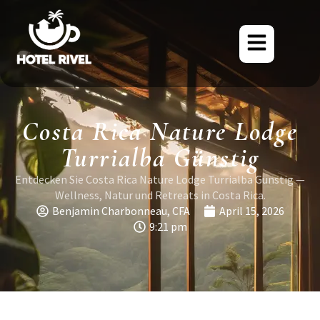
Costa Rica Nature Lodge
Turrialba Günstig
Entdecken Sie Costa Rica Nature Lodge Turrialba Günstig —
Wellness, Natur und Retreats in Costa Rica.
Benjamin Charbonneau, CFA
April 15, 2026
9:21 pm