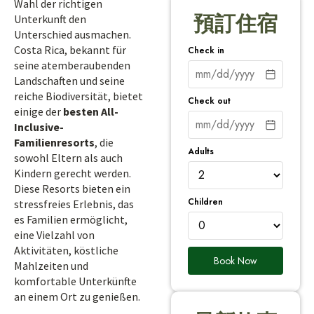
Wahl der richtigen
預訂住宿
Unterkunft den
Unterschied ausmachen.
Costa Rica, bekannt für
Check in
seine atemberaubenden
Landschaften und seine
reiche Biodiversität, bietet
Check out
einige der
besten All-
Inclusive-
Familienresorts
, die
Adults
sowohl Eltern als auch
Kindern gerecht werden.
Diese Resorts bieten ein
Children
stressfreies Erlebnis, das
es Familien ermöglicht,
eine Vielzahl von
Aktivitäten, köstliche
Book Now
Mahlzeiten und
komfortable Unterkünfte
an einem Ort zu genießen.