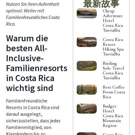
最新故事
Nutzen Sie Ihren Aufenthalt
optimal: Weiter mit
Cheap
Adventure
Familienfreundliches Costa
Hotel
Rica
.
Costa Rica
Turrialba
Warum die
Costa Rica
Resort
besten All-
Hiking Spa
Turrialba
Inclusive-
Birding
Familienresorts
Solo Travel
Costa Rica
in Costa Rica
Turrialba
wichtig sind
Best Coffee
From Costa
Rica
Familienfreundliche
Budget
Resorts in Costa Rica sind
Hotel
darauf ausgelegt,
Costa Rica
sicherzustellen, dass jedes
Mountain
Region
Familienmitglied, von
Kleinkindern bis zu
Costa Rica