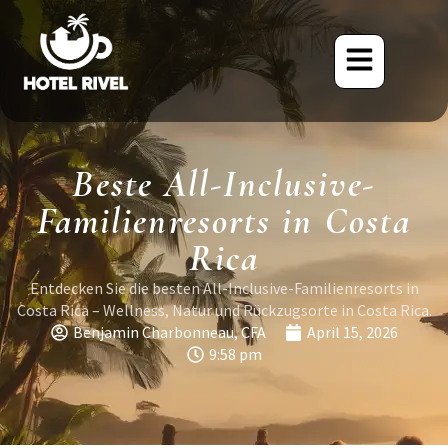
Beste All-Inclusive-
Familienresorts in Costa
Rica
Entdecken Sie die besten All-Inclusive-Familienresorts in
Costa Rica – Wellness, Natur und Rückzugsorte in Costa Rica.
Benjamin Charbonneau, CFA
April 15, 2026
9:58 pm