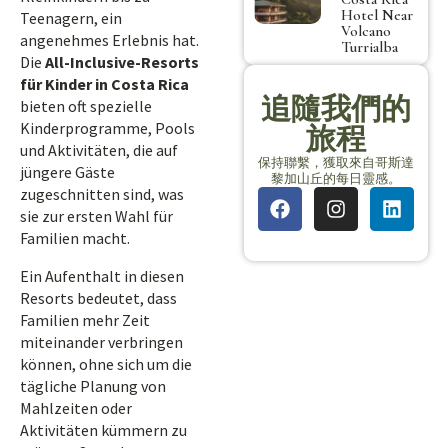
Hotel Near
Teenagern, ein
Volcano
angenehmes Erlebnis hat.
Turrialba
Die
All-Inclusive-Resorts
für Kinder in Costa Rica
追隨我們的
bieten oft spezielle
Kinderprogramme, Pools
旅程
und Aktivitäten, die auf
保持聯繫，獲取來自哥斯達
jüngere Gäste
黎加山丘的每日靈感。
zugeschnitten sind, was
sie zur ersten Wahl für
Familien macht.
Ein Aufenthalt in diesen
Resorts bedeutet, dass
Familien mehr Zeit
miteinander verbringen
können, ohne sich um die
tägliche Planung von
Mahlzeiten oder
Aktivitäten kümmern zu