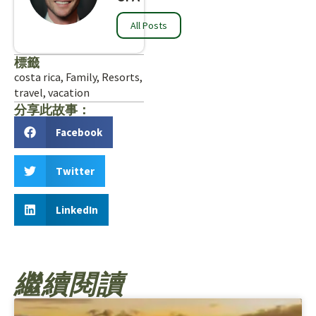
All Posts
標籤
costa rica
,
Family
,
Resorts
,
travel
,
vacation
分享此故事：
Facebook
Twitter
LinkedIn
繼續閱讀