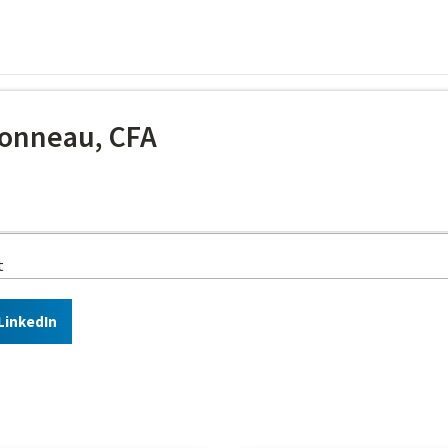
onneau, CFA
t
LinkedIn