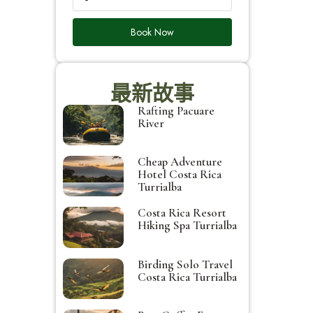
Book Now
最新故事
Rafting Pacuare
River
Cheap Adventure
Hotel Costa Rica
Turrialba
Costa Rica Resort
Hiking Spa Turrialba
Birding Solo Travel
Costa Rica Turrialba