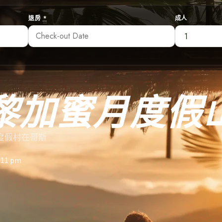
退房
*
成人
黎加蜜月度假
度假村在哥斯
:11 pm