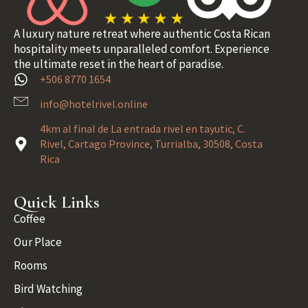
A luxury nature retreat where authentic Costa Rican
hospitality meets unparalleled comfort. Experience
the ultimate reset in the heart of paradise.
+506 8770 1654
info@hotelrivel.online
4km al final de La entrada rivel en tayutic, C.
Rivel, Cartago Province, Turrialba, 30508, Costa
Rica
Quick Links
Coffee
Our Place
Rooms
Bird Watching