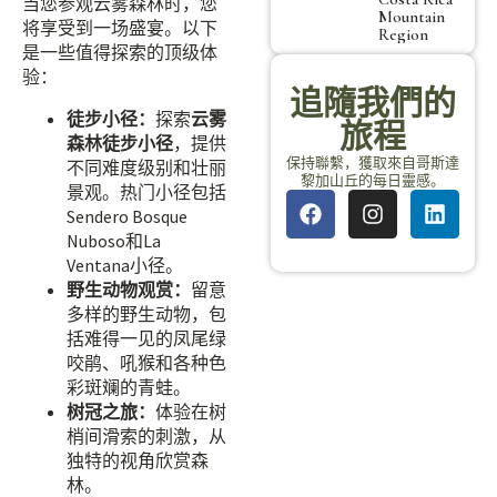
当您参观云雾森林时，您
Mountain
将享受到一场盛宴。以下
Region
是一些值得探索的顶级体
验：
追隨我們的
徒步小径：
探索
云雾
旅程
森林徒步小径
，提供
保持聯繫，獲取來自哥斯達
不同难度级别和壮丽
黎加山丘的每日靈感。
景观。热门小径包括
Sendero Bosque
Nuboso和La
Ventana小径。
野生动物观赏：
留意
多样的野生动物，包
括难得一见的凤尾绿
咬鹃、吼猴和各种色
彩斑斓的青蛙。
树冠之旅：
体验在树
梢间滑索的刺激，从
独特的视角欣赏森
林。