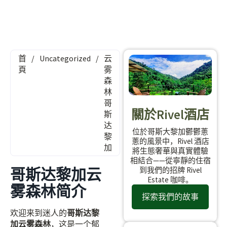
首
/
Uncategorized
/
云
頁
雾
森
林
哥
關於Rivel酒店
斯
达
位於哥斯大黎加鬱鬱蔥
黎
蔥的風景中，Rivel 酒店
加
將生態奢華與真實體驗
相結合——從寧靜的住宿
哥斯达黎加云
到我們的招牌 Rivel
Estate 咖啡。
雾森林简介
探索我們的故事
欢迎来到迷人的
哥斯达黎
加云雾森林
，这是一个郁