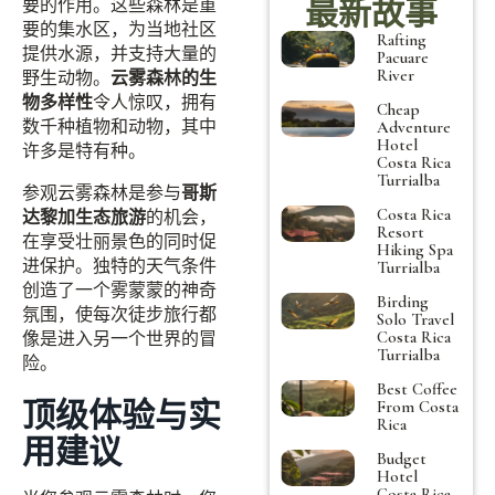
最新故事
要的作用。这些森林是重
要的集水区，为当地社区
Rafting
提供水源，并支持大量的
Pacuare
River
野生动物。
云雾森林的生
物多样性
令人惊叹，拥有
Cheap
数千种植物和动物，其中
Adventure
Hotel
许多是特有种。
Costa Rica
Turrialba
参观云雾森林是参与
哥斯
Costa Rica
达黎加生态旅游
的机会，
Resort
在享受壮丽景色的同时促
Hiking Spa
进保护。独特的天气条件
Turrialba
创造了一个雾蒙蒙的神奇
Birding
氛围，使每次徒步旅行都
Solo Travel
Costa Rica
像是进入另一个世界的冒
Turrialba
险。
Best Coffee
顶级体验与实
From Costa
Rica
用建议
Budget
Hotel
Costa Rica