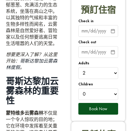
郁葱葱、充满活力的生态
預訂住宿
系统，坐落在高山之中。
以其独特的气候和丰富的
Check in
生物多样性而闻名，云雾
森林是自然爱好者、冒险
家以及任何想要逃离日常
Check out
生活喧嚣的人们的天堂。
想要更深入了解？从这里
开始：
哥斯达黎加云雾森
Adults
林度假
。
哥斯达黎加云
Children
雾森林的重要
性
Book Now
蒙特维多云雾森林
不仅是
一个令人惊叹的目的地；
它在环境中发挥着至关重