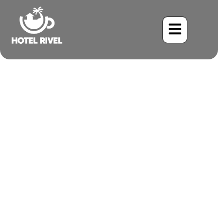
Une touche de bleu dans le
vert : À la rencontre du
Fourmilier nu-tête
Benjamin Charbonneau, CFA
June 2, 2024
2:15 pm