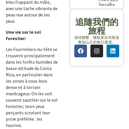
bleu frappant du mâle,
Turrialba
avec une tache vibrante de
peau nue autour de ses
追隨我們的
yeux.
旅程
Une vie sur le sol
保持聯繫，獲取來自哥斯達
forestier:
黎加山丘的每日靈感。
Les Fourmiliers nu-tête se
trouvent principalement
dans les forêts humides de
basse altitude du Costa
Rica, en particulier dans
les zones à sous-bois
dense et à terrain
marécageux. On les voit
souvent sautiller sur le sol
forestier, leurs yeux
perçants scrutant leur
proie préférée : les
fourmis.