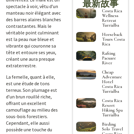
最新故事
spectacle à voir, vêtu d’un
Costa Rica
manteau noir élégant avec
Wellness
des barres alaires blanches
Retreat
Turrialba
contrastantes. Mais le
véritable point culminant
Horseback
est la peau nue bleue et
Tours Costa
Rica
vibrante qui couronne sa
tête et entoure ses yeux,
Rafting
Pacuare
créant une aura presque
River
extraterrestre.
Cheap
La femelle, quant à elle,
Adventure
Hotel
est une étude de tons
Costa Rica
terreux. Son plumage est
Turrialba
d’un brun rouillé riche,
Costa Rica
offrant un excellent
Resort
camouflage au milieu des
Hiking Spa
Turrialba
sous-bois forestiers.
Cependant, elle aussi
Birding
Solo Travel
possède une touche du
Costa Rica