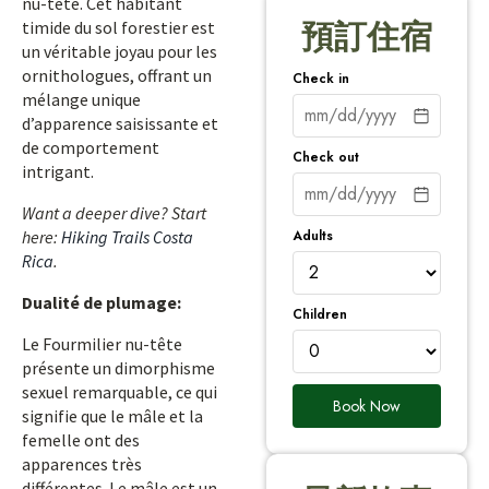
nu-tête. Cet habitant
timide du sol forestier est
預訂住宿
un véritable joyau pour les
ornithologues, offrant un
Check in
mélange unique
d’apparence saisissante et
de comportement
Check out
intrigant.
Want a deeper dive? Start
Adults
here:
Hiking Trails Costa
Rica
.
Dualité de plumage:
Children
Le Fourmilier nu-tête
présente un dimorphisme
sexuel remarquable, ce qui
Book Now
signifie que le mâle et la
femelle ont des
apparences très
différentes. Le mâle est un