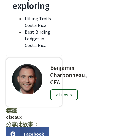
exploring
Hiking Trails
Costa Rica
Best Birding
Lodges in
Costa Rica
Benjamin
Charbonneau,
CFA
All Posts
標籤
oiseaux
分享此故事：
Facebook