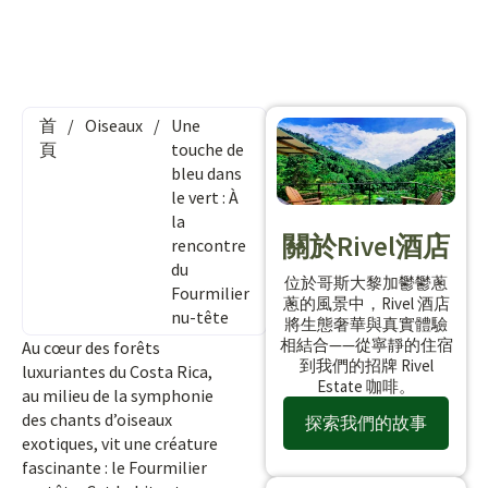
首
/
Oiseaux
/
Une
頁
touche de
bleu dans
le vert : À
la
關於Rivel酒店
rencontre
du
位於哥斯大黎加鬱鬱蔥
Fourmilier
蔥的風景中，Rivel 酒店
nu-tête
將生態奢華與真實體驗
相結合——從寧靜的住宿
Au cœur des forêts
到我們的招牌 Rivel
luxuriantes du Costa Rica,
Estate 咖啡。
au milieu de la symphonie
des chants d’oiseaux
探索我們的故事
exotiques, vit une créature
fascinante : le Fourmilier