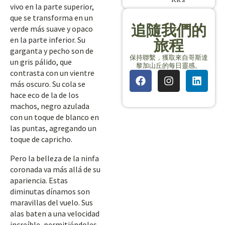
vivo en la parte superior,
que se transforma en un
追隨我們的
verde más suave y opaco
en la parte inferior. Su
旅程
garganta y pecho son de
保持聯繫，獲取來自哥斯達
un gris pálido, que
黎加山丘的每日靈感。
contrasta con un vientre
más oscuro. Su cola se
hace eco de la de los
machos, negro azulada
con un toque de blanco en
las puntas, agregando un
toque de capricho.
Pero la belleza de la ninfa
coronada va más allá de su
apariencia. Estas
diminutas dínamos son
maravillas del vuelo. Sus
alas baten a una velocidad
increíble, permitiéndoles