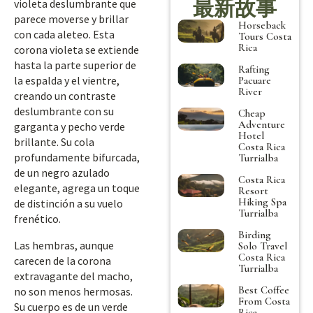
最新故事
violeta deslumbrante que
parece moverse y brillar
Horseback
con cada aleteo. Esta
Tours Costa
Rica
corona violeta se extiende
hasta la parte superior de
Rafting
la espalda y el vientre,
Pacuare
River
creando un contraste
deslumbrante con su
Cheap
Adventure
garganta y pecho verde
Hotel
brillante. Su cola
Costa Rica
profundamente bifurcada,
Turrialba
de un negro azulado
Costa Rica
elegante, agrega un toque
Resort
Hiking Spa
de distinción a su vuelo
Turrialba
frenético.
Birding
Las hembras, aunque
Solo Travel
Costa Rica
carecen de la corona
Turrialba
extravagante del macho,
Best Coffee
no son menos hermosas.
From Costa
Su cuerpo es de un verde
Rica