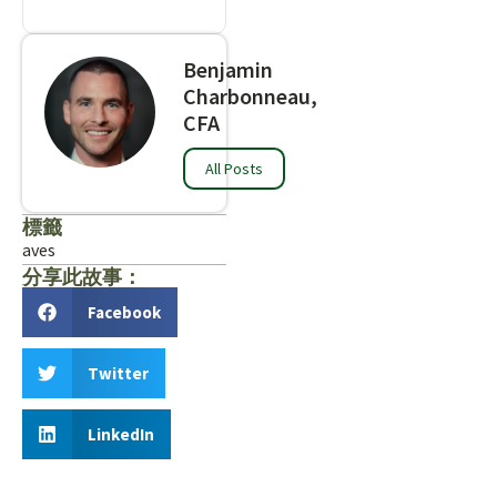
Benjamin
Charbonneau,
CFA
All Posts
標籤
aves
分享此故事：
Facebook
Twitter
LinkedIn