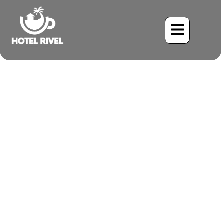
Una Joya en las Montañas:
La Encantadora Ninfa
Coronada
Benjamin Charbonneau, CFA
May 25, 2024
2:08 pm