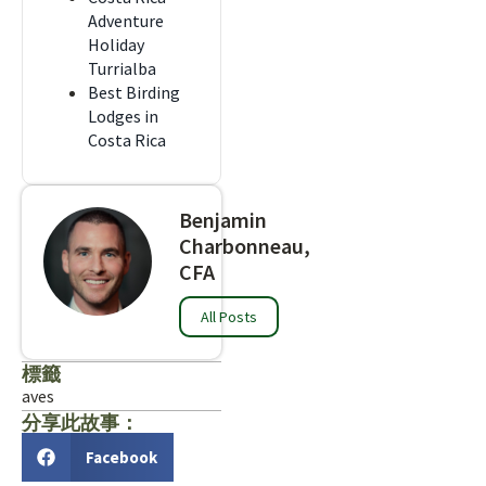
Adventure
Holiday
Turrialba
Best Birding
Lodges in
Costa Rica
Benjamin
Charbonneau,
CFA
All Posts
標籤
aves
分享此故事：
Facebook