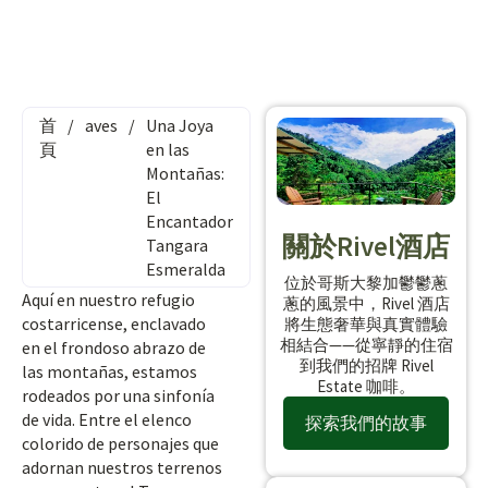
首
/
aves
/
Una Joya
頁
en las
Montañas:
El
Encantador
關於Rivel酒店
Tangara
Esmeralda
位於哥斯大黎加鬱鬱蔥
Aquí en nuestro refugio
蔥的風景中，Rivel 酒店
costarricense, enclavado
將生態奢華與真實體驗
相結合——從寧靜的住宿
en el frondoso abrazo de
到我們的招牌 Rivel
las montañas, estamos
Estate 咖啡。
rodeados por una sinfonía
de vida. Entre el elenco
探索我們的故事
colorido de personajes que
adornan nuestros terrenos