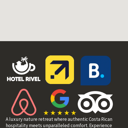
A luxury nature retreat where authentic Costa Rican
hospitality meets unparalleled comfort. Experience