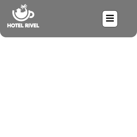
Una Joya en las Montañas:
El Encantador Tangara
Esmeralda
Benjamin Charbonneau, CFA
May 31, 2024
7:48 pm