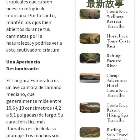
最新故事
tropicales que cubren
nuestro refugio de
Costa Rica
montaña. Por lo tanto,
Wellness
Retreat
mantén los ojos bien
Turrialba
abiertos durante tus
caminatas por la
Horseback
Tours Costa
naturaleza, y podrías ver a
Rica
esta cautivadora criatura.
Rafting
Pacuare
Una Apariencia
River
Deslumbrante
Cheap
El Tangara Esmeralda es
Adventure
Hotel
un ave cantora de tamaño
Costa Rica
mediano, que
Turrialba
generalmente mide entre
Costa Rica
10,6 y 13 centímetros (4,2
Resort
a 5,1 pulgadas) de largo. Su
Hiking Spa
Turrialba
característica más
llamativa es sin duda su
Birding
Solo Travel
plumaje. Los machos son
Costa Rica