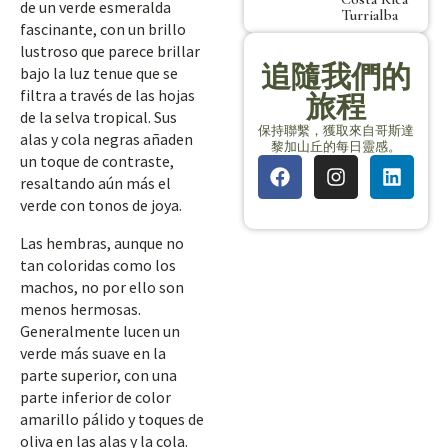
de un verde esmeralda
Turrialba
fascinante, con un brillo
lustroso que parece brillar
追隨我們的
bajo la luz tenue que se
filtra a través de las hojas
旅程
de la selva tropical. Sus
保持聯繫，獲取來自哥斯達
alas y cola negras añaden
黎加山丘的每日靈感。
un toque de contraste,
resaltando aún más el
verde con tonos de joya.
Las hembras, aunque no
tan coloridas como los
machos, no por ello son
menos hermosas.
Generalmente lucen un
verde más suave en la
parte superior, con una
parte inferior de color
amarillo pálido y toques de
oliva en las alas y la cola.