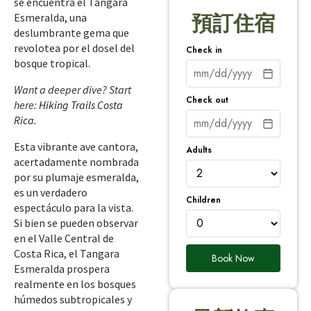
se encuentra el Tangara
Esmeralda, una
預訂住宿
deslumbrante gema que
revolotea por el dosel del
Check in
bosque tropical.
Want a deeper dive? Start
Check out
here:
Hiking Trails Costa
Rica
.
Esta vibrante ave cantora,
Adults
acertadamente nombrada
por su plumaje esmeralda,
es un verdadero
Children
espectáculo para la vista.
Si bien se pueden observar
en el Valle Central de
Costa Rica, el Tangara
Book Now
Esmeralda prospera
realmente en los bosques
húmedos subtropicales y