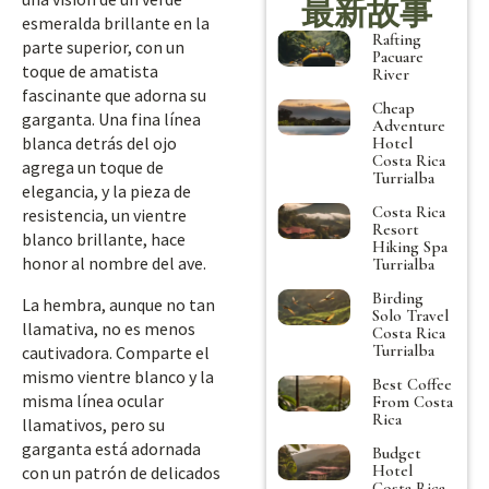
最新故事
esmeralda brillante en la
Rafting
parte superior, con un
Pacuare
toque de amatista
River
fascinante que adorna su
Cheap
garganta. Una fina línea
Adventure
blanca detrás del ojo
Hotel
Costa Rica
agrega un toque de
Turrialba
elegancia, y la pieza de
Costa Rica
resistencia, un vientre
Resort
blanco brillante, hace
Hiking Spa
honor al nombre del ave.
Turrialba
Birding
La hembra, aunque no tan
Solo Travel
llamativa, no es menos
Costa Rica
Turrialba
cautivadora. Comparte el
mismo vientre blanco y la
Best Coffee
misma línea ocular
From Costa
Rica
llamativos, pero su
garganta está adornada
Budget
Hotel
con un patrón de delicados
Costa Rica