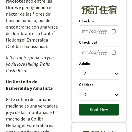
revoloteando entre las
flores y persiguiendo el
預訂住宿
néctar de las flores del
bosque nuboso, puede
Check in
encontrarse con una vista
deslumbrante: la Colibrí
Heliangel Esmeralda
Check out
(Colibri thalassinus).
If this topic speaks to you,
Adults
you’ll love
Hiking Trails
Costa Rica
.
Un Destello de
Children
Esmeralda y Amatista
Este colibrí de tamaño
mediano es una verdadera
Book Now
joya de las montañas. El
macho de la Colibrí
Heliangel Esmeralda es
una visión de un verde