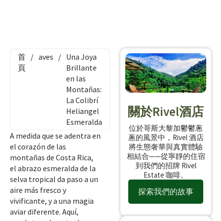
首
/
aves
/
Una Joya
頁
Brillante
en las
Montañas:
La Colibrí
關於Rivel酒店
Heliangel
Esmeralda
位於哥斯大黎加鬱鬱蔥
A medida que se adentra en
蔥的風景中，Rivel 酒店
el corazón de las
將生態奢華與真實體驗
相結合——從寧靜的住宿
montañas de Costa Rica,
到我們的招牌 Rivel
el abrazo esmeralda de la
Estate 咖啡。
selva tropical da paso a un
aire más fresco y
探索我們的故事
vivificante, y a una magia
aviar diferente. Aquí,