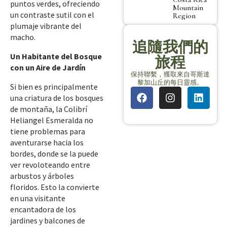
puntos verdes, ofreciendo
Mountain
un contraste sutil con el
Region
plumaje vibrante del
macho.
追隨我們的
Un Habitante del Bosque
旅程
con un Aire de Jardín
保持聯繫，獲取來自哥斯達
黎加山丘的每日靈感。
Si bien es principalmente
una criatura de los bosques
de montaña, la Colibrí
Heliangel Esmeralda no
tiene problemas para
aventurarse hacia los
bordes, donde se la puede
ver revoloteando entre
arbustos y árboles
floridos. Esto la convierte
en una visitante
encantadora de los
jardines y balcones de