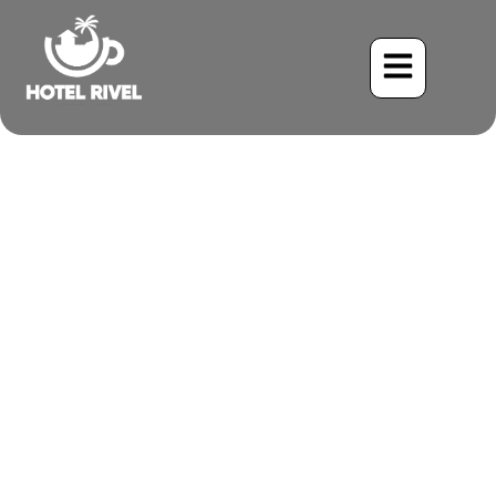
Una Joya Brillante en las
Montañas: La Colibrí
Heliangel Esmeralda
Benjamin Charbonneau, CFA
May 25, 2024
7:55 pm