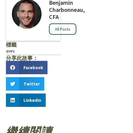
Benjamin
Charbonneau,
CFA
All Posts
標籤
aves
分享此故事：
Facebook
Twitter
LinkedIn
繼續閱讀