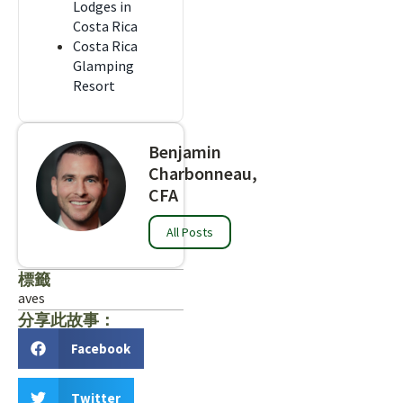
Lodges in
Costa Rica
Costa Rica
Glamping
Resort
Benjamin
Charbonneau,
CFA
All Posts
標籤
aves
分享此故事：
Facebook
Twitter