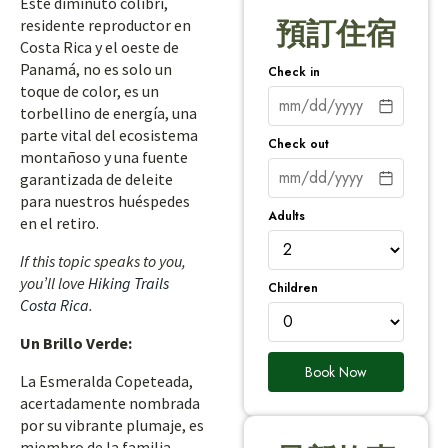
Este diminuto colibrí,
residente reproductor en
預訂住宿
Costa Rica y el oeste de
Panamá, no es solo un
Check in
toque de color, es un
torbellino de energía, una
parte vital del ecosistema
Check out
montañoso y una fuente
garantizada de deleite
para nuestros huéspedes
Adults
en el retiro.
If this topic speaks to you,
you’ll love
Hiking Trails
Children
Costa Rica
.
Un Brillo Verde:
Book Now
La Esmeralda Copeteada,
acertadamente nombrada
por su vibrante plumaje, es
miembro de la familia