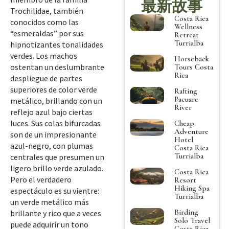
最新故事
Trochilidae, también
Costa Rica
conocidos como las
Wellness
“esmeraldas” por sus
Retreat
Turrialba
hipnotizantes tonalidades
verdes. Los machos
Horseback
ostentan un deslumbrante
Tours Costa
Rica
despliegue de partes
superiores de color verde
Rafting
Pacuare
metálico, brillando con un
River
reflejo azul bajo ciertas
luces. Sus colas bifurcadas
Cheap
Adventure
son de un impresionante
Hotel
azul-negro, con plumas
Costa Rica
Turrialba
centrales que presumen un
ligero brillo verde azulado.
Costa Rica
Pero el verdadero
Resort
Hiking Spa
espectáculo es su vientre:
Turrialba
un verde metálico más
Birding
brillante y rico que a veces
Solo Travel
puede adquirir un tono
Costa Rica