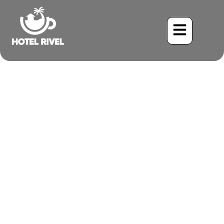
Una Gema en el Jardín: La
Encantadora Esmeralda
Copeteada
Benjamin Charbonneau, CFA
May 25, 2024
7:13 pm