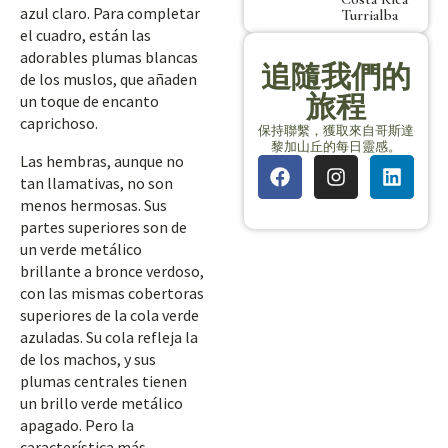
azul claro. Para completar
Turrialba
el cuadro, están las
adorables plumas blancas
追隨我們的
de los muslos, que añaden
旅程
un toque de encanto
caprichoso.
保持聯繫，獲取來自哥斯達
黎加山丘的每日靈感。
Las hembras, aunque no
tan llamativas, no son
menos hermosas. Sus
partes superiores son de
un verde metálico
brillante a bronce verdoso,
con las mismas cobertoras
superiores de la cola verde
azuladas. Su cola refleja la
de los machos, y sus
plumas centrales tienen
un brillo verde metálico
apagado. Pero la
característica más