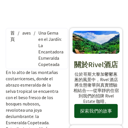
首
/
aves
/
Una Gema
頁
en el Jardín:
La
Encantadora
Esmeralda
關於Rivel酒店
Copeteada
En lo alto de las montañas
位於哥斯大黎加鬱鬱蔥
costarricenses, donde el
蔥的風景中，Rivel 酒店
abrazo esmeralda de la
將生態奢華與真實體驗
相結合——從寧靜的住宿
selva tropical se encuentra
到我們的招牌 Rivel
con el beso fresco de los
Estate 咖啡。
bosques nubosos,
revolotea una joya
探索我們的故事
deslumbrante: la
Esmeralda Copeteada.