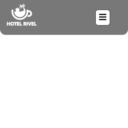
Un Visitante Insólito: La
Golondrina Tijereta
Austral Embellece
Nuestros Cielos
Montañosos
Benjamin Charbonneau, CFA
May 30, 2024
10:22 am