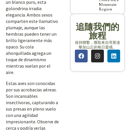
un blanco puro, esta
Mountain
golondrina irradia
Region
elegancia. Ambos sexos
comparten este llamativo
追隨我們的
plumaje, aunque las
旅程
hembras pueden tener un
brillo ligeramente más
保持聯繫，獲取來自哥斯達
opaco. Su cola
黎加山丘的每日靈感。
ahorquillada agrega un
toque de dinamismo
mientras vuelan por el
aire.
Estas aves son conocidas
por sus acrobacias aéreas.
Son incansables
insectívoras, capturando a
sus presas en pleno vuelo
con una agilidad
impresionante. Observe de
cerca y podría verlas