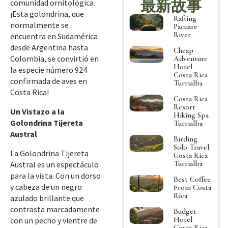
最新故事
comunidad ornitológica.
¡Esta golondrina, que
Rafting
normalmente se
Pacuare
River
encuentra en Sudamérica
desde Argentina hasta
Cheap
Colombia, se convirtió en
Adventure
Hotel
la especie número 924
Costa Rica
confirmada de aves en
Turrialba
Costa Rica!
Costa Rica
Resort
Un Vistazo a la
Hiking Spa
Golondrina Tijereta
Turrialba
Austral
Birding
Solo Travel
La Golondrina Tijereta
Costa Rica
Turrialba
Austral es un espectáculo
para la vista. Con un dorso
Best Coffee
y cabeza de un negro
From Costa
Rica
azulado brillante que
contrasta marcadamente
Budget
Hotel
con un pecho y vientre de
Costa Rica