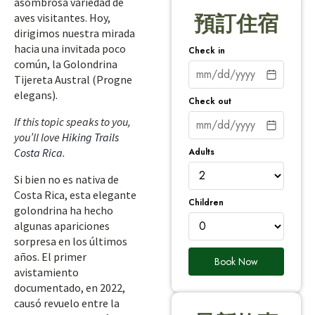
asombrosa variedad de
aves visitantes. Hoy,
預訂住宿
dirigimos nuestra mirada
hacia una invitada poco
Check in
común, la Golondrina
Tijereta Austral (Progne
elegans).
Check out
If this topic speaks to you,
you’ll love
Hiking Trails
Adults
Costa Rica
.
Si bien no es nativa de
Costa Rica, esta elegante
Children
golondrina ha hecho
algunas apariciones
sorpresa en los últimos
años. El primer
Book Now
avistamiento
documentado, en 2022,
causó revuelo entre la