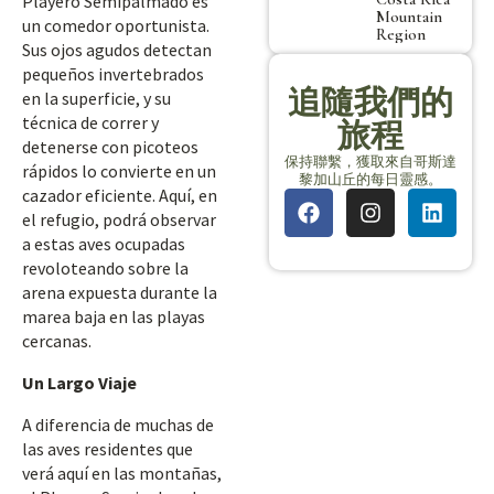
Playero Semipalmado es
Mountain
un comedor oportunista.
Region
Sus ojos agudos detectan
pequeños invertebrados
追隨我們的
en la superficie, y su
técnica de correr y
旅程
detenerse con picoteos
保持聯繫，獲取來自哥斯達
rápidos lo convierte en un
黎加山丘的每日靈感。
cazador eficiente. Aquí, en
el refugio, podrá observar
a estas aves ocupadas
revoloteando sobre la
arena expuesta durante la
marea baja en las playas
cercanas.
Un Largo Viaje
A diferencia de muchas de
las aves residentes que
verá aquí en las montañas,