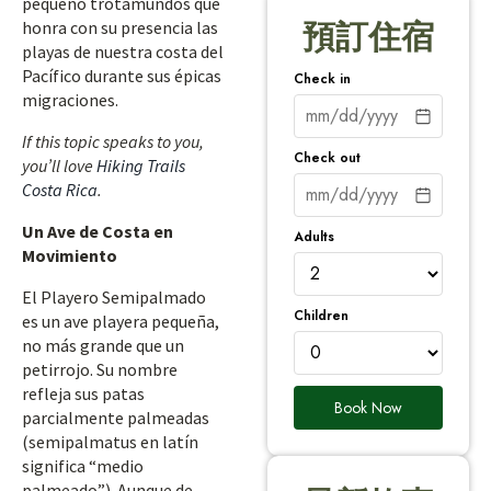
pequeño trotamundos que
honra con su presencia las
預訂住宿
playas de nuestra costa del
Pacífico durante sus épicas
Check in
migraciones.
If this topic speaks to you,
Check out
you’ll love
Hiking Trails
Costa Rica
.
Un Ave de Costa en
Adults
Movimiento
El Playero Semipalmado
Children
es un ave playera pequeña,
no más grande que un
petirrojo. Su nombre
refleja sus patas
Book Now
parcialmente palmeadas
(semipalmatus en latín
significa “medio
palmeado”). Aunque de