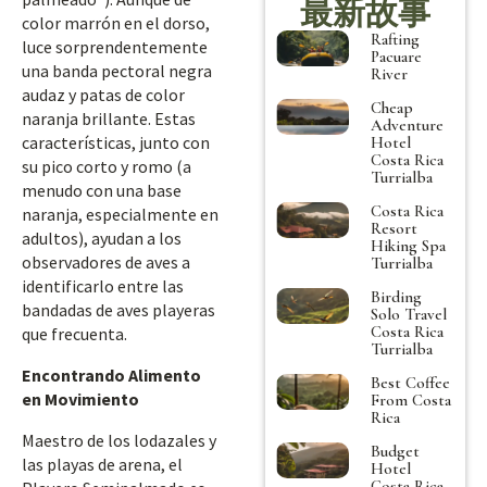
最新故事
color marrón en el dorso,
Rafting
luce sorprendentemente
Pacuare
una banda pectoral negra
River
audaz y patas de color
Cheap
naranja brillante. Estas
Adventure
características, junto con
Hotel
Costa Rica
su pico corto y romo (a
Turrialba
menudo con una base
Costa Rica
naranja, especialmente en
Resort
adultos), ayudan a los
Hiking Spa
observadores de aves a
Turrialba
identificarlo entre las
Birding
bandadas de aves playeras
Solo Travel
Costa Rica
que frecuenta.
Turrialba
Encontrando Alimento
Best Coffee
en Movimiento
From Costa
Rica
Maestro de los lodazales y
Budget
las playas de arena, el
Hotel
Costa Rica