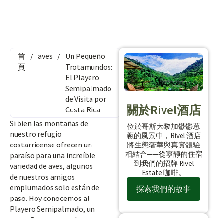
首
/
aves
/
Un Pequeño
頁
Trotamundos:
El Playero
Semipalmado
de Visita por
關於Rivel酒店
Costa Rica
Si bien las montañas de
位於哥斯大黎加鬱鬱蔥
nuestro refugio
蔥的風景中，Rivel 酒店
costarricense ofrecen un
將生態奢華與真實體驗
相結合——從寧靜的住宿
paraíso para una increíble
到我們的招牌 Rivel
variedad de aves, algunos
Estate 咖啡。
de nuestros amigos
emplumados solo están de
探索我們的故事
paso. Hoy conocemos al
Playero Semipalmado, un