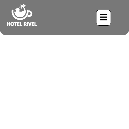
Un Pequeño Trotamundos:
El Playero Semipalmado de
Visita por Costa Rica
Benjamin Charbonneau, CFA
May 28, 2024
10:42 am