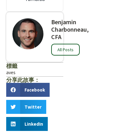
Benjamin
Charbonneau,
CFA
All Posts
標籤
aves
分享此故事：
Facebook
Twitter
LinkedIn