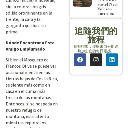
cabeza mucho más verde,
Hotel Near
sin la coloración gris
Volcano
sólida prominente en la
Turrialba
frente, la cara y la
garganta que luce su
追隨我們的
primo.
旅程
Dónde Encontrar a Este
保持聯繫，獲取來自哥斯達
Amigo Emplumado
黎加山丘的每日靈感。
Si bien el Mosquero de
Flancos Oliva se puede ver
ocasionalmente en las
tierras bajas de Costa Rica,
se siente más como en
casa en el clima más
fresco de las montañas.
Entonces, si se hospeda en
nuestro refugio de
montaña, esté atento
mientras explora los