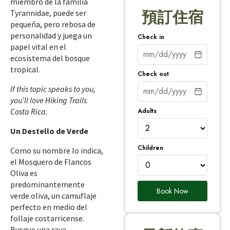
miembro de la familia
Tyrannidae, puede ser
預訂住宿
pequeña, pero rebosa de
personalidad y juega un
Check in
papel vital en el
ecosistema del bosque
tropical.
Check out
If this topic speaks to you,
you’ll love
Hiking Trails
Adults
Costa Rica
.
Un Destello de Verde
Children
Como su nombre lo indica,
el Mosquero de Flancos
Oliva es
predominantemente
Book Now
verde oliva, un camuflaje
perfecto en medio del
follaje costarricense.
Busque una raya