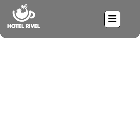
Un Pequeño Tesoro: El
Mosquero de Flancos Oliva
Benjamin Charbonneau, CFA
June 2, 2024
8:47 pm