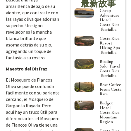
最新故事
amarillenta debajo de su
Cheap
vientre, que contraste con
Adventure
las rayas oliva que adornan
Hotel
Costa Rica
su pecho. Un signo
Turrialba
revelador es la mancha
blanca brillante que
Costa Rica
Resort
asoma detrás de su ojo,
Hiking Spa
agregando un toque de
Turrialba
fantasía a su rostro.
Birding
Solo Travel
Maestro del Disfraz
Costa Rica
Turrialba
El Mosquero de Flancos
Best Coffee
Oliva se puede confundir
From Costa
fácilmente con su pariente
Rica
cercano, el Mosquero de
Budget
Garganta Rayada. Pero
Hotel
aquí hay un truco útil para
Costa Rica
Mountain
diferenciarlos: el Mosquero
Region
de Flancos Oliva tiene una
Costa Rica