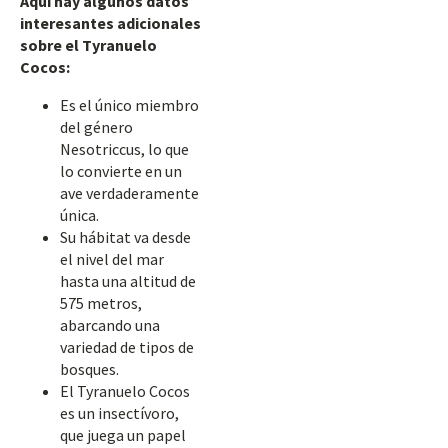
Aquí hay algunos datos
interesantes adicionales
sobre el Tyranuelo
Cocos:
Es el único miembro
del género
Nesotriccus, lo que
lo convierte en un
ave verdaderamente
única.
Su hábitat va desde
el nivel del mar
hasta una altitud de
575 metros,
abarcando una
variedad de tipos de
bosques.
El Tyranuelo Cocos
es un insectívoro,
que juega un papel