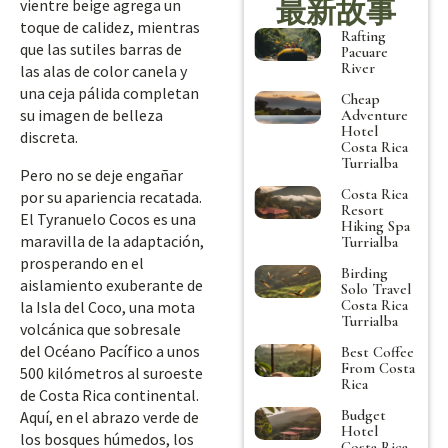
最新故事
vientre beige agrega un
toque de calidez, mientras
Rafting
que las sutiles barras de
Pacuare
River
las alas de color canela y
una ceja pálida completan
Cheap
su imagen de belleza
Adventure
Hotel
discreta.
Costa Rica
Turrialba
Pero no se deje engañar
Costa Rica
por su apariencia recatada.
Resort
El Tyranuelo Cocos es una
Hiking Spa
maravilla de la adaptación,
Turrialba
prosperando en el
Birding
aislamiento exuberante de
Solo Travel
Costa Rica
la Isla del Coco, una mota
Turrialba
volcánica que sobresale
del Océano Pacífico a unos
Best Coffee
From Costa
500 kilómetros al suroeste
Rica
de Costa Rica continental.
Budget
Aquí, en el abrazo verde de
Hotel
los bosques húmedos, los
Costa Rica