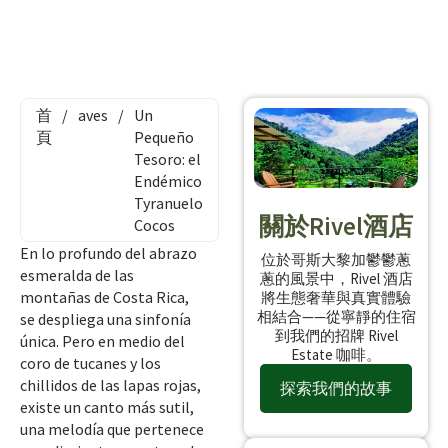
首
/
aves
/
Un
頁
Pequeño
Tesoro: el
Endémico
Tyranuelo
關於Rivel酒店
Cocos
En lo profundo del abrazo
位於哥斯大黎加鬱鬱蔥
esmeralda de las
蔥的風景中，Rivel 酒店
montañas de Costa Rica,
將生態奢華與真實體驗
相結合——從寧靜的住宿
se despliega una sinfonía
到我們的招牌 Rivel
única. Pero en medio del
Estate 咖啡。
coro de tucanes y los
chillidos de las lapas rojas,
探索我們的故事
existe un canto más sutil,
una melodía que pertenece