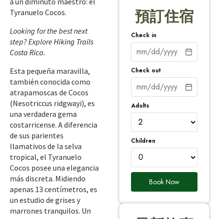
a un diminuto maestro: el
Tyranuelo Cocos.
預訂住宿
Looking for the best next
Check in
step? Explore
Hiking Trails
Costa Rica
.
Check out
Esta pequeña maravilla,
también conocida como
atrapamoscas de Cocos
(Nesotriccus ridgwayi), es
Adults
una verdadera gema
costarricense. A diferencia
de sus parientes
Children
llamativos de la selva
tropical, el Tyranuelo
Cocos posee una elegancia
más discreta. Midiendo
Book Now
apenas 13 centímetros, es
un estudio de grises y
marrones tranquilos. Un