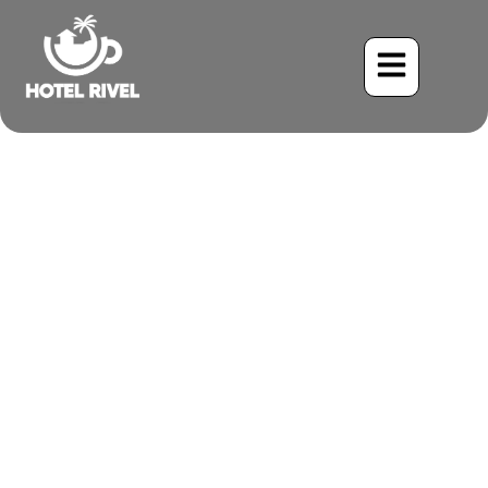
Un Pequeño Tesoro: el
Endémico Tyranuelo Cocos
Benjamin Charbonneau, CFA
June 2, 2024
8:06 pm