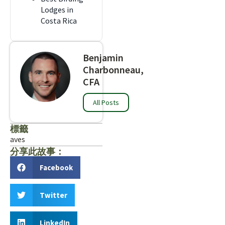
Lodges in
Costa Rica
Benjamin
Charbonneau,
CFA
All Posts
標籤
aves
分享此故事：
Facebook
Twitter
LinkedIn