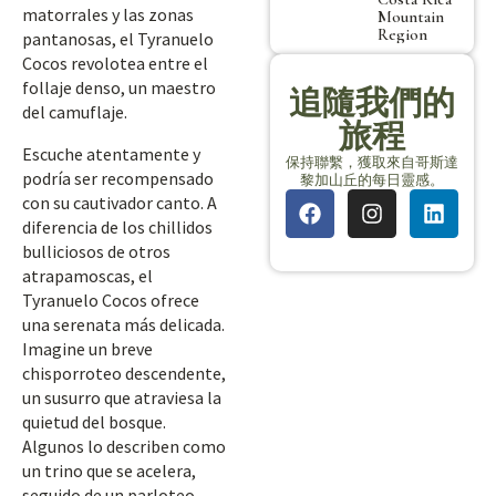
matorrales y las zonas
Mountain
Region
pantanosas, el Tyranuelo
Cocos revolotea entre el
follaje denso, un maestro
追隨我們的
del camuflaje.
旅程
Escuche atentamente y
保持聯繫，獲取來自哥斯達
podría ser recompensado
黎加山丘的每日靈感。
con su cautivador canto. A
diferencia de los chillidos
bulliciosos de otros
atrapamoscas, el
Tyranuelo Cocos ofrece
una serenata más delicada.
Imagine un breve
chisporroteo descendente,
un susurro que atraviesa la
quietud del bosque.
Algunos lo describen como
un trino que se acelera,
seguido de un parloteo