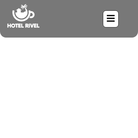
Un Éclat d’Orange dans la
Canopée des Montagnes :
Le Loriot de Bullock
Benjamin Charbonneau, CFA
June 2, 2024
9:17 am