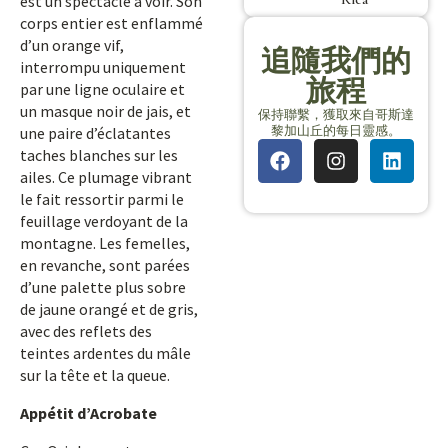
est un spectacle à voir. Son
corps entier est enflammé
d’un orange vif,
追隨我們的
interrompu uniquement
旅程
par une ligne oculaire et
un masque noir de jais, et
保持聯繫，獲取來自哥斯達
黎加山丘的每日靈感。
une paire d’éclatantes
taches blanches sur les
ailes. Ce plumage vibrant
le fait ressortir parmi le
feuillage verdoyant de la
montagne. Les femelles,
en revanche, sont parées
d’une palette plus sobre
de jaune orangé et de gris,
avec des reflets des
teintes ardentes du mâle
sur la tête et la queue.
Appétit d’Acrobate