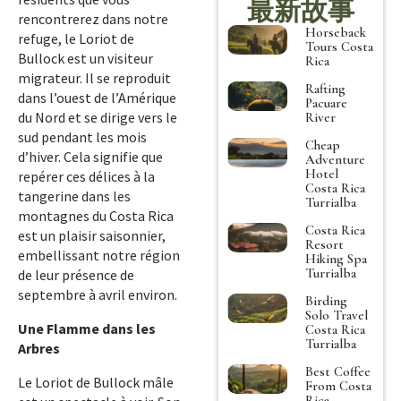
最新故事
rencontrerez dans notre
Horseback
refuge, le Loriot de
Tours Costa
Bullock est un visiteur
Rica
migrateur. Il se reproduit
Rafting
dans l’ouest de l’Amérique
Pacuare
du Nord et se dirige vers le
River
sud pendant les mois
Cheap
d’hiver. Cela signifie que
Adventure
Hotel
repérer ces délices à la
Costa Rica
tangerine dans les
Turrialba
montagnes du Costa Rica
Costa Rica
est un plaisir saisonnier,
Resort
embellissant notre région
Hiking Spa
Turrialba
de leur présence de
septembre à avril environ.
Birding
Solo Travel
Une Flamme dans les
Costa Rica
Turrialba
Arbres
Best Coffee
Le Loriot de Bullock mâle
From Costa
Rica