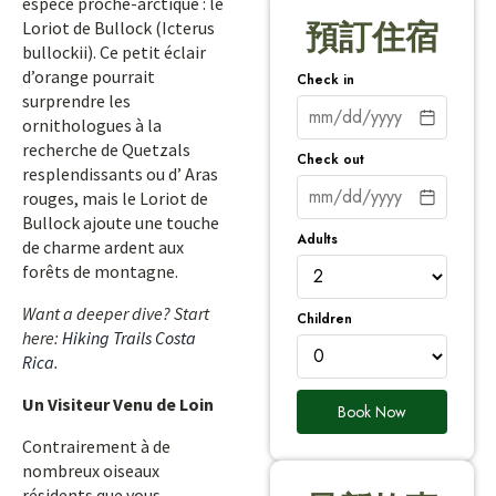
espèce proche-arctique : le
Loriot de Bullock (Icterus
預訂住宿
bullockii). Ce petit éclair
d’orange pourrait
Check in
surprendre les
ornithologues à la
recherche de Quetzals
Check out
resplendissants ou d’ Aras
rouges, mais le Loriot de
Bullock ajoute une touche
Adults
de charme ardent aux
forêts de montagne.
Want a deeper dive? Start
Children
here:
Hiking Trails Costa
Rica
.
Un Visiteur Venu de Loin
Book Now
Contrairement à de
nombreux oiseaux
résidents que vous