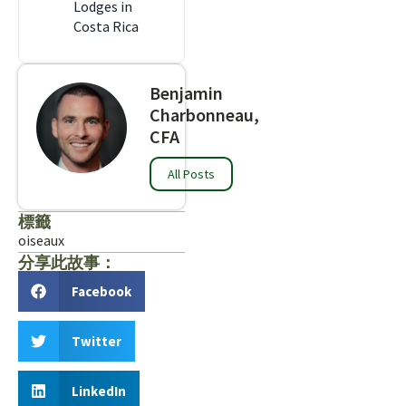
Lodges in
Costa Rica
Benjamin
Charbonneau,
CFA
All Posts
標籤
oiseaux
分享此故事：
Facebook
Twitter
LinkedIn