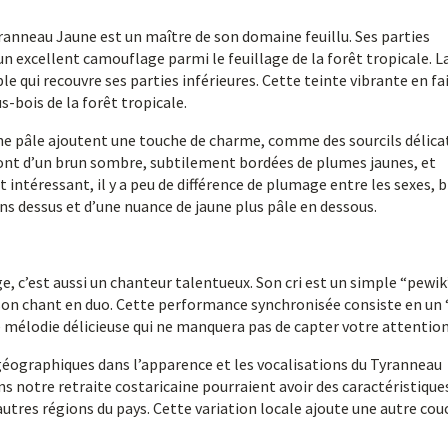
Tyranneau Jaune est un maître de son domaine feuillu. Ses parties
un excellent camouflage parmi le feuillage de la forêt tropicale. L
le qui recouvre ses parties inférieures. Cette teinte vibrante en fa
-bois de la forêt tropicale.
une pâle ajoutent une touche de charme, comme des sourcils délica
e sont d’un brun sombre, subtilement bordées de plumes jaunes, et
t intéressant, il y a peu de différence de plumage entre les sexes, 
uns dessus et d’une nuance de jaune plus pâle en dessous.
e, c’est aussi un chanteur talentueux. Son cri est un simple “pewik
 son chant en duo. Cette performance synchronisée consiste en un 
ne mélodie délicieuse qui ne manquera pas de capter votre attention
s géographiques dans l’apparence et les vocalisations du Tyranneau
ans notre retraite costaricaine pourraient avoir des caractéristique
autres régions du pays. Cette variation locale ajoute une autre cou