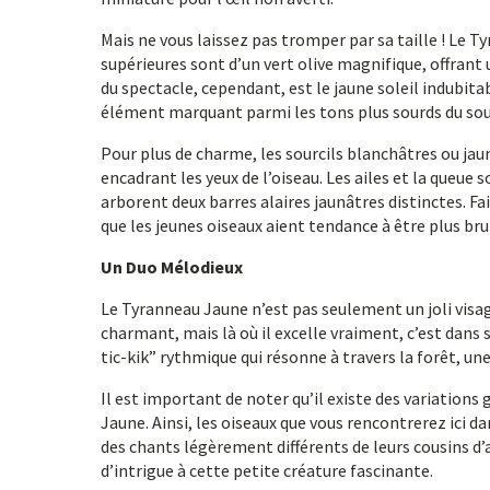
Mais ne vous laissez pas tromper par sa taille ! Le 
supérieures sont d’un vert olive magnifique, offrant 
du spectacle, cependant, est le jaune soleil indubitab
élément marquant parmi les tons plus sourds du sous
Pour plus de charme, les sourcils blanchâtres ou ja
encadrant les yeux de l’oiseau. Les ailes et la queu
arborent deux barres alaires jaunâtres distinctes. Fai
que les jeunes oiseaux aient tendance à être plus br
Un Duo Mélodieux
Le Tyranneau Jaune n’est pas seulement un joli visag
charmant, mais là où il excelle vraiment, c’est dans
tic-kik” rythmique qui résonne à travers la forêt, u
Il est important de noter qu’il existe des variation
Jaune. Ainsi, les oiseaux que vous rencontrerez ici d
des chants légèrement différents de leurs cousins d’
d’intrigue à cette petite créature fascinante.