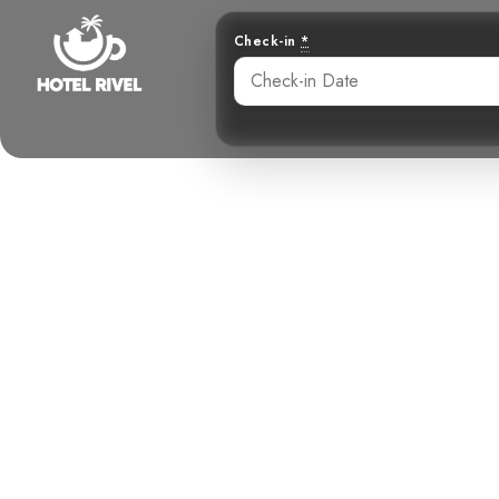
Check-in
*
Un Éclat de 
Benjamin Charbonneau, CFA
June 2, 2024
6: