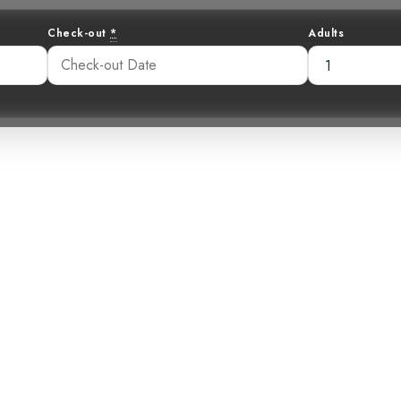
Check-out
*
Adults
Soleil Vivant :
Jaune
55 pm