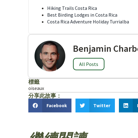
Hiking Trails Costa Rica
Best Birding Lodges in Costa Rica
Costa Rica Adventure Holiday Turrialba
Benjamin Charb
All Posts
標籤
oiseaux
分享此故事：
Facebook
Twitter