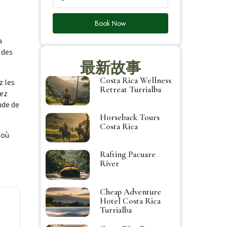
Book Now
a
 des
最新故事
Costa Rica Wellness
z les
Retreat Turrialba
iez
ude de
Horseback Tours
Costa Rica
 où
Rafting Pacuare
River
Cheap Adventure
Hotel Costa Rica
Turrialba