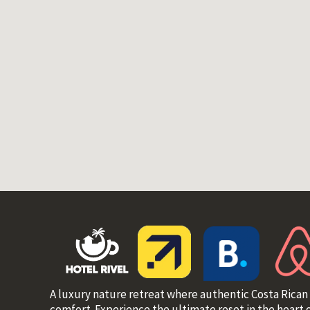
A luxury nature retreat where authentic Costa Rican
comfort. Experience the ultimate reset in the heart o