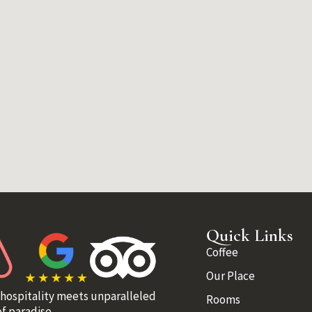
Quick Links
Coffee
Our Place
 hospitality meets unparalleled
Rooms
f paradise.