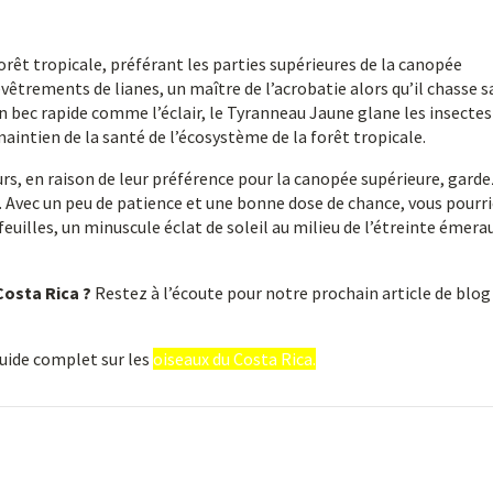
orêt tropicale, préférant les parties supérieures de la canopée
hevêtrements de lianes, un maître de l’acrobatie alors qu’il chasse s
 un bec rapide comme l’éclair, le Tyranneau Jaune glane les insectes
 maintien de la santé de l’écosystème de la forêt tropicale.
urs, en raison de leur préférence pour la canopée supérieure, garde
. Avec un peu de patience et une bonne dose de chance, vous pourr
euilles, un minuscule éclat de soleil au milieu de l’étreinte émera
Costa Rica ?
Restez à l’écoute pour notre prochain article de blog
guide complet sur les
oiseaux du Costa Rica.