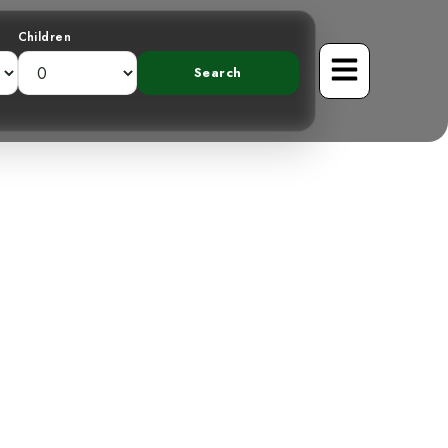
Children
 Le Tyranneau