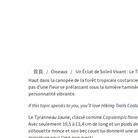
首頁
/
Oiseaux
/
Un Éclat de Soleil Vivant : Le
Haut dans la canopée de la forêt tropicale costaricien
pas d’une fleur se prélassant sous la lumière tamis
personnalité vibrante.
If this topic speaks to you, you’ll love
Hiking Trails Cost
Le Tyranneau Jaune, classé comme
Capsiempis flave
Avec seulement 10,5 à 11,4 cm de long et un poids d
silhouette mince et son bec court lui donnent une al
miniature pour l’œil non averti.