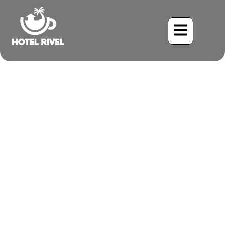
Un Éclat de Soleil : Le
Diamant à Face Jaune
Benjamin Charbonneau, CFA
June 1, 2024
11:11 am