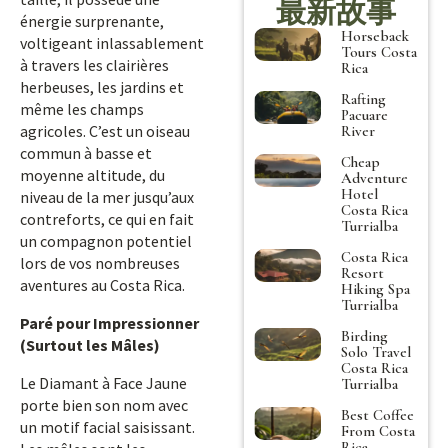
最新故事
énergie surprenante,
Horseback
voltigeant inlassablement
Tours Costa
à travers les clairières
Rica
herbeuses, les jardins et
Rafting
même les champs
Pacuare
agricoles. C’est un oiseau
River
commun à basse et
Cheap
moyenne altitude, du
Adventure
Hotel
niveau de la mer jusqu’aux
Costa Rica
contreforts, ce qui en fait
Turrialba
un compagnon potentiel
Costa Rica
lors de vos nombreuses
Resort
aventures au Costa Rica.
Hiking Spa
Turrialba
Paré pour Impressionner
Birding
(Surtout les Mâles)
Solo Travel
Costa Rica
Le Diamant à Face Jaune
Turrialba
porte bien son nom avec
Best Coffee
un motif facial saisissant.
From Costa
Rica