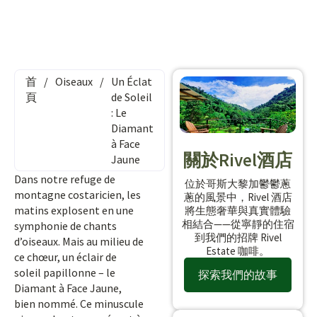
首
/
Oiseaux
/
Un Éclat
頁
de Soleil
: Le
Diamant
à Face
關於Rivel酒店
Jaune
Dans notre refuge de
位於哥斯大黎加鬱鬱蔥
montagne costaricien, les
蔥的風景中，Rivel 酒店
matins explosent en une
將生態奢華與真實體驗
相結合——從寧靜的住宿
symphonie de chants
到我們的招牌 Rivel
d’oiseaux. Mais au milieu de
Estate 咖啡。
ce chœur, un éclair de
soleil papillonne – le
探索我們的故事
Diamant à Face Jaune,
bien nommé. Ce minuscule