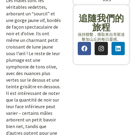
Les mâles sont les
véritables vedettes,
arborant un “sourcil” et
追隨我們的
une gorge jaune vif, bordés
旅程
de façon spectaculaire de
noir et d’olive. Ils ont
保持聯繫，獲取來自哥斯達
黎加山丘的每日靈感。
même un charmant petit
croissant de lune jaune
sous l’œil ! Le reste de leur
plumage est une
symphonie de tons olive,
avec des nuances plus
vertes sur le dessus et une
teinte grisâtre en dessous.
Il est intéressant de noter
que la quantité de noir sur
leur face inférieure peut
varier – certains mâles
arborent un petit bavoir
bien net, tandis que
d’autres optent pour une