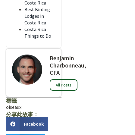
Costa Rica
Best Birding
Lodges in
Costa Rica
Costa Rica
Things to Do
Benjamin
Charbonneau,
CFA
All Posts
標籤
oiseaux
分享此故事：
Facebook