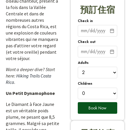
oiseau chanteur, présent à
la fois dans la Vallée
預訂住宿
Centrale et dans de
nombreuses autres
Check in
régions du Costa Rica, est
une explosion de couleurs
vibrantes qui ne manquera
Check out
pas d’attirer votre regard
(et votre oreille) pendant
votre séjour.
Adults
Want a deeper dive? Start
here:
Hiking Trails Costa
Rica
.
Children
Un Petit Dynamophone
Le Diamant à Face Jaune
Book Now
est un véritable poids
plume, ne pesant que 8,5
grammes. Malgré sa petite
taille, il possède une