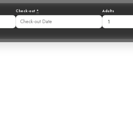
Check-out
*
Adults
 Saphir : Le Col
Bleue
36 pm