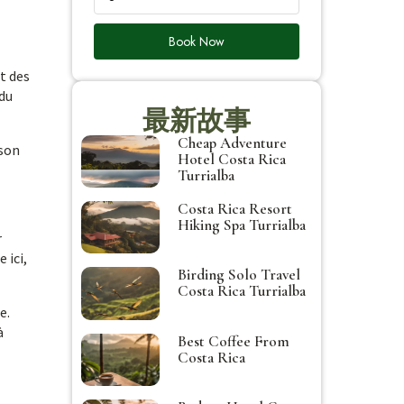
Book Now
et des
 du
最新故事
Cheap Adventure
 son
Hotel Costa Rica
Turrialba
Costa Rica Resort
Hiking Spa Turrialba
r
 ici,
Birding Solo Travel
Costa Rica Turrialba
e.
à
Best Coffee From
Costa Rica