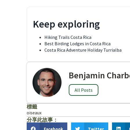
Keep exploring
Hiking Trails Costa Rica
Best Birding Lodges in Costa Rica
Costa Rica Adventure Holiday Turrialba
Benjamin Charb
All Posts
標籤
oiseaux
分享此故事：
Facebook
Twitter