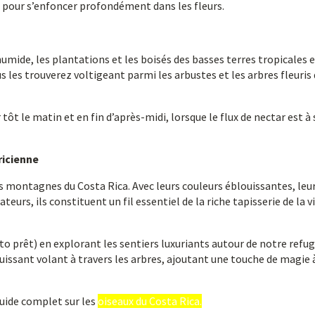
pour s’enfoncer profondément dans les fleurs.
 humide, les plantations et les boisés des basses terres tropicales 
 les trouverez voltigeant parmi les arbustes et les arbres fleuris
 tôt le matin et en fin d’après-midi, lorsque le flux de nectar est à
ricienne
s montagnes du Costa Rica. Avec leurs couleurs éblouissantes, leu
eurs, ils constituent un fil essentiel de la riche tapisserie de la vie
to prêt) en explorant les sentiers luxuriants autour de notre refug
uissant volant à travers les arbres, ajoutant une touche de magie 
guide complet sur les
oiseaux du Costa Rica.