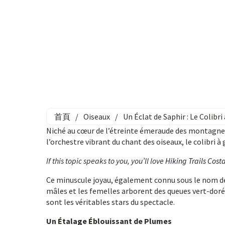
首頁
/
Oiseaux
/
Un Éclat de Saphir : Le Colibr
Niché au cœur de l’étreinte émeraude des montagnes
l’orchestre vibrant du chant des oiseaux, le colibri 
If this topic speaks to you, you’ll love
Hiking Trails Cost
Ce minuscule joyau, également connu sous le nom de s
mâles et les femelles arborent des queues vert-doré 
sont les véritables stars du spectacle.
Un Étalage Éblouissant de Plumes