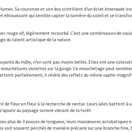
plumes. Sa couronne et son dos scintillent d’un éclat émeraude iris
let éblouissant qui semble capter la lumière du soleil et se transf
ec rouge vif, légèrement recourbé. C’est une combinaison de coul
ge du talent artistique de la nature.
oyante du mâle, n’en sont pas moins belles. Elles ont une colorat
de mouchetures violettes sur la gorge. Ce mouchetage peut semble
atteint parfaitement, il révèle des reflets du même saphir magnif
t de fleur en fleur à la recherche de nectar. Leurs ailes battent à 
’ajoute au paysage sonore vibrant de la forêt.
 peu plus de 3 pouces de longueur, leurs manœuvres acrobatiques e
es voit souvent perchés de manière précaire sur une branche fine, 