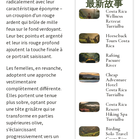
最新故事
radicalement avec leur
caractéristique éponyme –
Costa Rica
un croupion d’un rouge
Wellness
Retreat
ardent qui brûle de mille
Turrialba
feux sur le fond verdoyant.
Leur bec pointu et argenté
Horseback
Tours Costa
et leur iris rouge profond
Rica
ajoutent la touche finale à
Rafting
ce portrait saisissant.
Pacuare
River
Les femelles, en revanche,
adoptent une approche
Cheap
Adventure
vestimentaire
Hotel
complètement différente.
Costa Rica
Turrialba
Elles portent une tenue
plus sobre, optant pour
Costa Rica
une tête grisâtre qui se
Resort
Hiking Spa
transforme en parties
Turrialba
supérieures olive,
Birding
s’éclaircissant
Solo Travel
progressivement vers un
Costa Rica