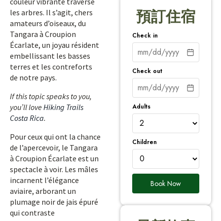
couleur vibrante traverse
les arbres. Il s’agit, chers
預訂住宿
amateurs d’oiseaux, du
Tangara à Croupion
Check in
Écarlate, un joyau résident
embellissant les basses
terres et les contreforts
Check out
de notre pays.
If this topic speaks to you,
Adults
you’ll love
Hiking Trails
Costa Rica
.
Pour ceux qui ont la chance
Children
de l’apercevoir, le Tangara
à Croupion Écarlate est un
spectacle à voir. Les mâles
incarnent l’élégance
Book Now
aviaire, arborant un
plumage noir de jais épuré
qui contraste