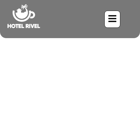
Un Éclat de Rouge dans
les Montagnes : Le
Magnifique Tangara à
Croupion Écarlate
Benjamin Charbonneau, CFA
May 31, 2024
8:14 pm