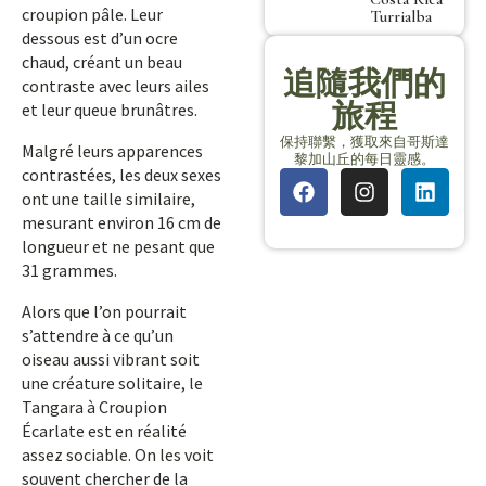
croupion pâle. Leur
Turrialba
dessous est d’un ocre
chaud, créant un beau
追隨我們的
contraste avec leurs ailes
旅程
et leur queue brunâtres.
保持聯繫，獲取來自哥斯達
Malgré leurs apparences
黎加山丘的每日靈感。
contrastées, les deux sexes
ont une taille similaire,
mesurant environ 16 cm de
longueur et ne pesant que
31 grammes.
Alors que l’on pourrait
s’attendre à ce qu’un
oiseau aussi vibrant soit
une créature solitaire, le
Tangara à Croupion
Écarlate est en réalité
assez sociable. On les voit
souvent chercher de la