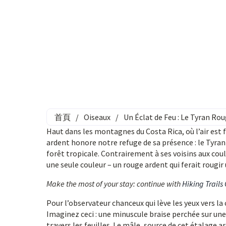
首頁
/
Oiseaux
/
Un Éclat de Feu : Le Tyran R
Haut dans les montagnes du Costa Rica, où l’air est f
ardent honore notre refuge de sa présence : le Tyran
forêt tropicale. Contrairement à ses voisins aux co
une seule couleur – un rouge ardent qui ferait rougi
Make the most of your stay: continue with
Hiking Trails
Pour l’observateur chanceux qui lève les yeux vers l
Imaginez ceci : une minuscule braise perchée sur un
travers les feuilles. Le mâle, source de cet étalage a