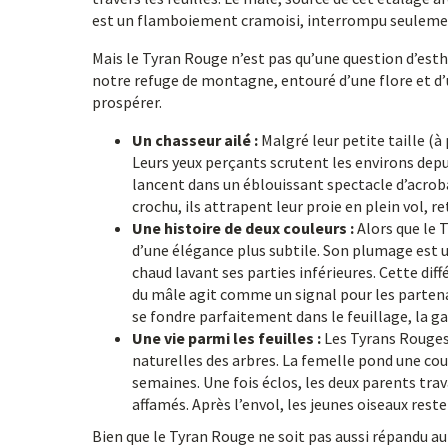
est un flamboiement cramoisi, interrompu seulement
Mais le Tyran Rouge n’est pas qu’une question d’esthét
notre refuge de montagne, entouré d’une flore et d’u
prospérer.
Un chasseur ailé :
Malgré leur petite taille (à
Leurs yeux perçants scrutent les environs depui
lancent dans un éblouissant spectacle d’acroba
crochu, ils attrapent leur proie en plein vol, r
Une histoire de deux couleurs :
Alors que le 
d’une élégance plus subtile. Son plumage est 
chaud lavant ses parties inférieures. Cette dif
du mâle agit comme un signal pour les partena
se fondre parfaitement dans le feuillage, la g
Une vie parmi les feuilles :
Les Tyrans Rouges 
naturelles des arbres. La femelle pond une co
semaines. Une fois éclos, les deux parents trav
affamés. Après l’envol, les jeunes oiseaux rest
Bien que le Tyran Rouge ne soit pas aussi répandu au