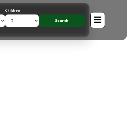
Children
Rouge Embrase
tagne