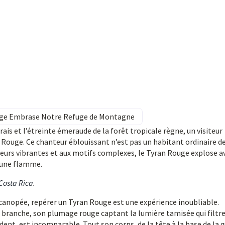
ouge Embrase Notre Refuge de Montagne
rais et l’étreinte émeraude de la forêt tropicale règne, un visiteur
 Rouge. Ce chanteur éblouissant n’est pas un habitant ordinaire de
uleurs vibrantes et aux motifs complexes, le Tyran Rouge explose a
r une flamme.
 Costa Rica
.
a canopée, repérer un Tyran Rouge est une expérience inoubliable.
e branche, son plumage rouge captant la lumière tamisée qui filtre
rdent, est incomparable. Tout son corps, de la tête à la base de la 