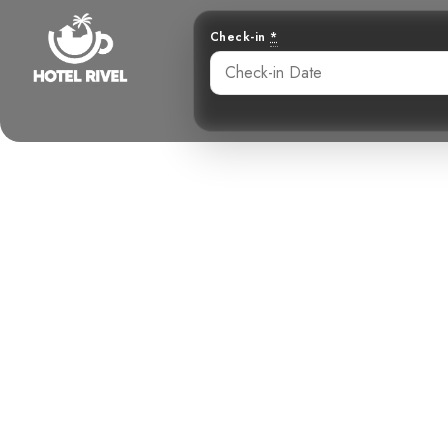
Check-in
*
Un Éclat de 
Notr
Benjamin Charbonneau, CFA
June 2, 2024
8: