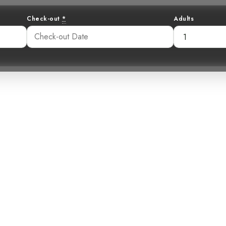
Check-out
*
Adults
Feu : Le Tyran 
e Refuge de Mon
03 pm