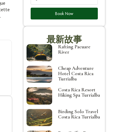
que
cette
Book Now
.
最新故事
Rafting Pacuare
River
Cheap Adventure
Hotel Costa Rica
Turrialba
Costa Rica Resort
Hiking Spa Turrialba
Birding Solo Travel
Costa Rica Turrialba