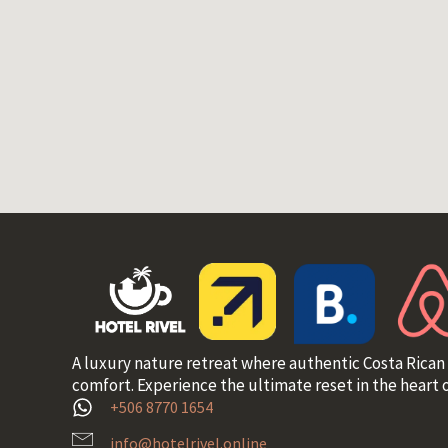
A luxury nature retreat where authentic Costa Rican
comfort. Experience the ultimate reset in the heart o
+506 8770 1654
info@hotelrivel.online