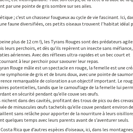
 par une pointe de gris sombre sur ses ailes.
ique ; c’est un chasseur fougueux au cycle de vie fascinant. Ici, da
ne faune diversifiées, ces petits oiseaux trouvent l’habitat idéal 
 peine plus de 12 cm !), les Tyrans Rouges sont des prédateurs agile
s leurs perchoirs, et dès qu’ils repèrent un insecte sans méfiance, 
ties aériennes. Avec des réflexes ultra-rapides et un bec court et
etournant à leur perchoir pour savourer leur repas.
Tyran Rouge mâle est un spectacle en rouge, la femelle est une cr
une symphonie de gris et de bruns doux, avec une pointe de saumo
férence remarquable de coloration a un objectif important. Le roug
ires potentielles, tandis que le camouflage de la femelle lui per
ardant en sécurité pendant qu’elle couve ses œufs.
nichent dans des cavités, profitant des trous de pics ou des creva
uvée de minuscules œufs tachetés qu’elle couve pendant environ d
aillent sans relâche pour apporter de la nourriture à leurs oisillon
ent quelques temps avec leurs parents avant de s’aventurer seuls.
 Costa Rica que d’autres espèces d’oiseaux, ici, dans les montagnes