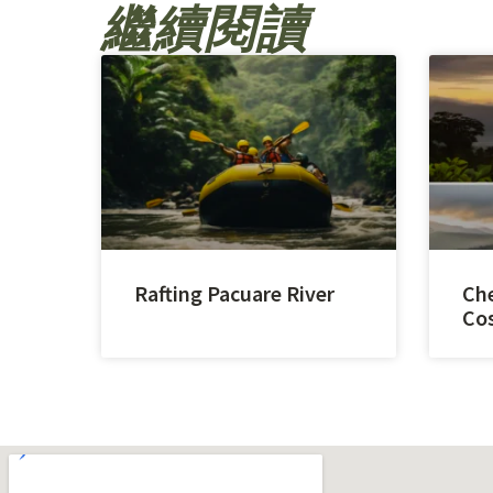
繼續閱讀
Rafting Pacuare River
Che
Cos