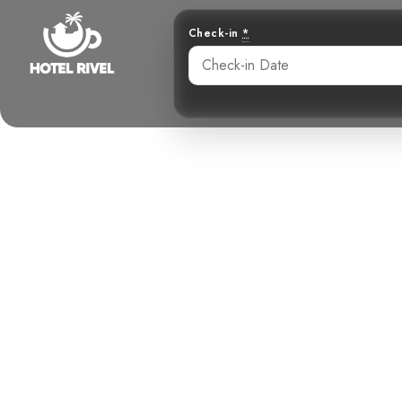
Check-in
*
Un Éclat d
L’H
Benjamin Charbonneau, CFA
May 30, 2024
9: