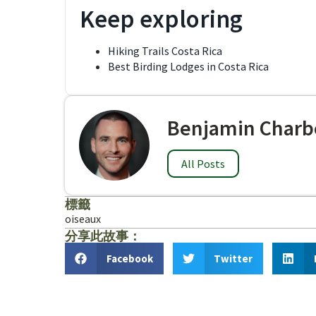
Keep exploring
Hiking Trails Costa Rica
Best Birding Lodges in Costa Rica
Benjamin Charb
All Posts
標籤
oiseaux
分享此故事：
Facebook
Twitter