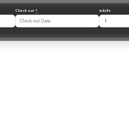
Check-out
*
Adults
’Azur dans les 
irondelle Arbori
41 am