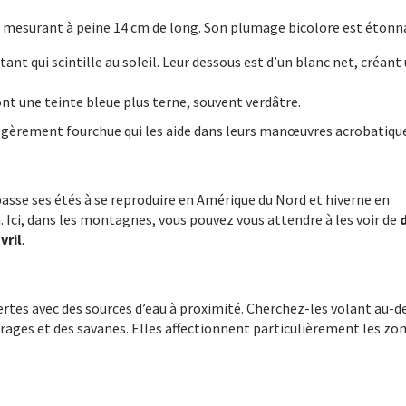
r, mesurant à peine 14 cm de long. Son plumage bicolore est étonna
tant qui scintille au soleil. Leur dessous est d’un blanc net, créant
ont une teinte bleue plus terne, souvent verdâtre.
légèrement fourchue qui les aide dans leurs manœuvres acrobatiqu
passe ses étés à se reproduire en Amérique du Nord et hiverne en
. Ici, dans les montagnes, vous pouvez vous attendre à les voir de
vril
.
ertes avec des sources d’eau à proximité. Cherchez-les volant au-d
rages et des savanes. Elles affectionnent particulièrement les zo