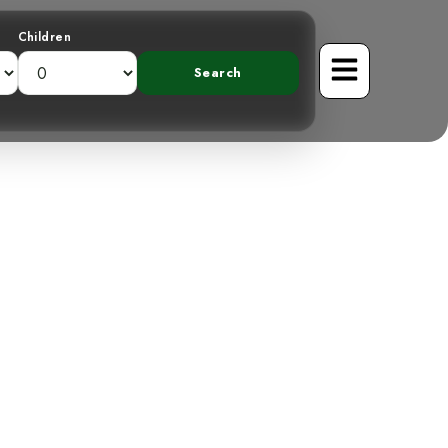
Children
Montagnes :
cole