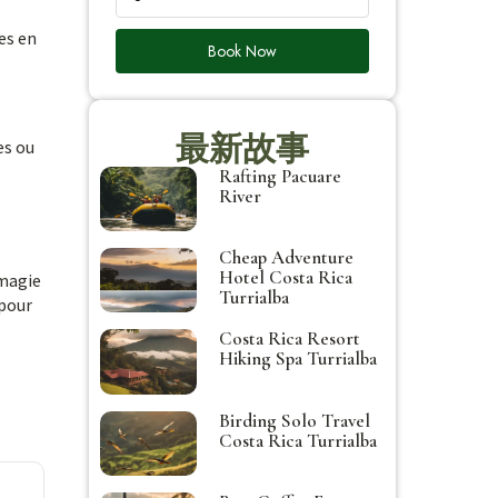
es en
Book Now
最新故事
es ou
Rafting Pacuare
River
Cheap Adventure
Hotel Costa Rica
 magie
Turrialba
 pour
Costa Rica Resort
Hiking Spa Turrialba
Birding Solo Travel
Costa Rica Turrialba