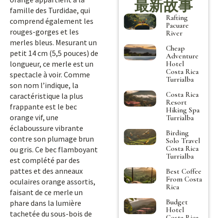
最新故事
famille des Turdidae, qui
Rafting
comprend également les
Pacuare
rouges-gorges et les
River
merles bleus. Mesurant un
Cheap
petit 14 cm (5,5 pouces) de
Adventure
longueur, ce merle est un
Hotel
Costa Rica
spectacle à voir. Comme
Turrialba
son nom l’indique, la
Costa Rica
caractéristique la plus
Resort
frappante est le bec
Hiking Spa
orange vif, une
Turrialba
éclaboussure vibrante
Birding
contre son plumage brun
Solo Travel
Costa Rica
ou gris. Ce bec flamboyant
Turrialba
est complété par des
pattes et des anneaux
Best Coffee
From Costa
oculaires orange assortis,
Rica
faisant de ce merle un
Budget
phare dans la lumière
Hotel
tachetée du sous-bois de
Costa Rica