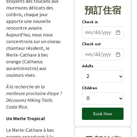
bruyants des toucans aux
murmures délicats des
預訂住宿
colibris, chaque jour
apporte une nouvelle
Check in
rencontre aviaire.
Aujourd’hui, nous nous
concentrons sur un oiseau
Check out
chanteur résident, le
Merle-Cathare à bec
orange (Catharus
Adults
aurantiirostris) aux
couleurs vives.
À la recherche de la
Children
meilleure prochaine étape ?
Découvrez
Hiking Trails
Costa Rica
.
Book Now
Un Merle Tropical
Le Merle-Cathare à bec
orange appartient à la