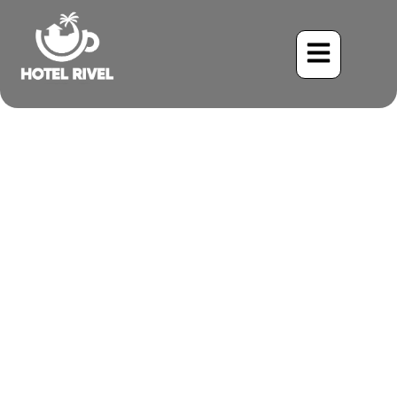
Un éclair d’orange dans la
forêt tropicale : Le Merle-
lyre à bec orange
Benjamin Charbonneau, CFA
April 16, 2026
11:24 pm