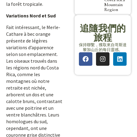
la forêt tropicale.
Mountain
Region
Variations Nord et Sud
追隨我們的
Fait intéressant, le Merle-
Cathare à bec orange
旅程
présente de légères
保持聯繫，獲取來自哥斯達
variations d’apparence
黎加山丘的每日靈感。
selon son emplacement.
Les oiseaux trouvés dans
les régions nord du Costa
Rica, comme les
montagnes où notre
retraite est nichée,
arborent un dos et une
calotte bruns, contrastant
avec une poitrine et un
ventre blanchâtres. Leurs
homologues du sud,
cependant, ont une
couronne grise distinctive