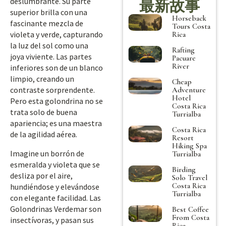
deslumbrante. Su parte
最新故事
superior brilla con una
Horseback
fascinante mezcla de
Tours Costa
violeta y verde, capturando
Rica
la luz del sol como una
Rafting
joya viviente. Las partes
Pacuare
River
inferiores son de un blanco
limpio, creando un
Cheap
contraste sorprendente.
Adventure
Hotel
Pero esta golondrina no se
Costa Rica
trata solo de buena
Turrialba
apariencia; es una maestra
Costa Rica
de la agilidad aérea.
Resort
Hiking Spa
Imagine un borrón de
Turrialba
esmeralda y violeta que se
Birding
desliza por el aire,
Solo Travel
Costa Rica
hundiéndose y elevándose
Turrialba
con elegante facilidad. Las
Golondrinas Verdemar son
Best Coffee
From Costa
insectívoras, y pasan sus
Rica