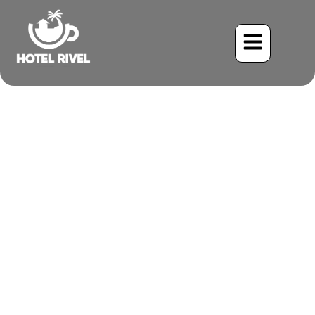
Un Destello Esmeralda: La
Encantadora Golondrina
Verdemar
Benjamin Charbonneau, CFA
May 30, 2024
9:45 am