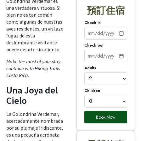
Golondrina Verdemar es
una verdadera virtuosa. Si
預訂住宿
bien no es tan común
como algunas de nuestras
Check in
aves residentes, un vistazo
fugaz de esta
deslumbrante visitante
Check out
puede dejarte sin aliento.
Make the most of your stay:
Adults
continue with
Hiking Trails
Costa Rica
.
Una Joya del
Children
Cielo
La Golondrina Verdemar,
Book Now
acertadamente nombrada
por su plumaje iridiscente,
es una pequeña acróbata