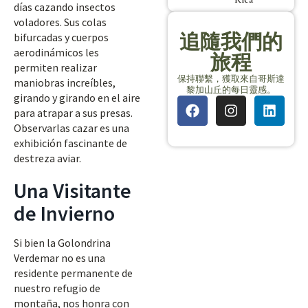
días cazando insectos
voladores. Sus colas
追隨我們的
bifurcadas y cuerpos
aerodinámicos les
旅程
permiten realizar
保持聯繫，獲取來自哥斯達
maniobras increíbles,
黎加山丘的每日靈感。
girando y girando en el aire
para atrapar a sus presas.
Observarlas cazar es una
exhibición fascinante de
destreza aviar.
Una Visitante
de Invierno
Si bien la Golondrina
Verdemar no es una
residente permanente de
nuestro refugio de
montaña, nos honra con