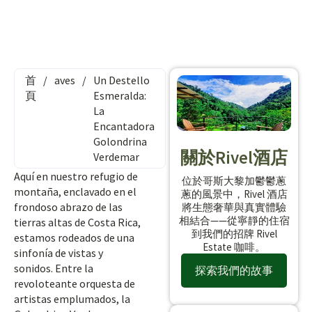
首
/
aves
/
Un Destello
頁
Esmeralda:
La
Encantadora
Golondrina
關於Rivel酒店
Verdemar
Aquí en nuestro refugio de
位於哥斯大黎加鬱鬱蔥
montaña, enclavado en el
蔥的風景中，Rivel 酒店
frondoso abrazo de las
將生態奢華與真實體驗
相結合——從寧靜的住宿
tierras altas de Costa Rica,
到我們的招牌 Rivel
estamos rodeados de una
Estate 咖啡。
sinfonía de vistas y
sonidos. Entre la
探索我們的故事
revoloteante orquesta de
artistas emplumados, la