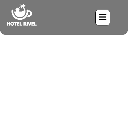
Un Destello de Negro y
Azul: Descubriendo el
Jaysón Morisca
Benjamin Charbonneau, CFA
May 22, 2024
10:53 am