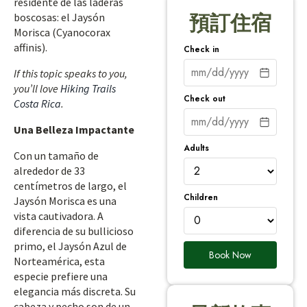
residente de las laderas
boscosas: el Jaysón
預訂住宿
Morisca (Cyanocorax
affinis).
Check in
If this topic speaks to you,
you’ll love
Hiking Trails
Check out
Costa Rica
.
Una Belleza Impactante
Adults
Con un tamaño de
alrededor de 33
centímetros de largo, el
Children
Jaysón Morisca es una
vista cautivadora. A
diferencia de su bullicioso
primo, el Jaysón Azul de
Book Now
Norteamérica, esta
especie prefiere una
elegancia más discreta. Su
cabeza y pecho son de un