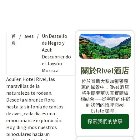
首
/
aves
/
Un Destello
頁
de Negro y
Azul:
Descubriendo
el Jaysón
關於Rivel酒店
Morisca
Aquí en Hotel Rivel, las
位於哥斯大黎加鬱鬱蔥
maravillas de la
蔥的風景中，Rivel 酒店
naturaleza te rodean.
將生態奢華與真實體驗
相結合——從寧靜的住宿
Desde la vibrante flora
到我們的招牌 Rivel
hasta la sinfonía de cantos
Estate 咖啡。
de aves, cada día es una
emocionante exploración.
探索我們的故事
Hoy, dirigimos nuestros
binoculares hacia un