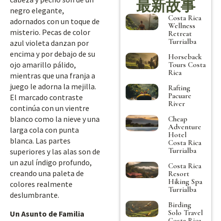
最新故事
negro elegante,
Costa Rica
adornados con un toque de
Wellness
misterio. Pecas de color
Retreat
Turrialba
azul violeta danzan por
encima y por debajo de su
Horseback
ojo amarillo pálido,
Tours Costa
Rica
mientras que una franja a
juego le adorna la mejilla.
Rafting
Pacuare
El marcado contraste
River
continúa con un vientre
blanco como la nieve y una
Cheap
Adventure
larga cola con punta
Hotel
blanca. Las partes
Costa Rica
Turrialba
superiores y las alas son de
un azul índigo profundo,
Costa Rica
creando una paleta de
Resort
Hiking Spa
colores realmente
Turrialba
deslumbrante.
Birding
Solo Travel
Un Asunto de Familia
Costa Rica