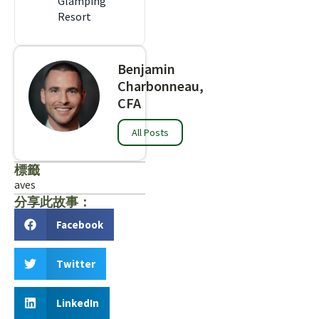
Glamping
Resort
Benjamin
Charbonneau,
CFA
All Posts
標籤
aves
分享此故事：
Facebook
Twitter
LinkedIn