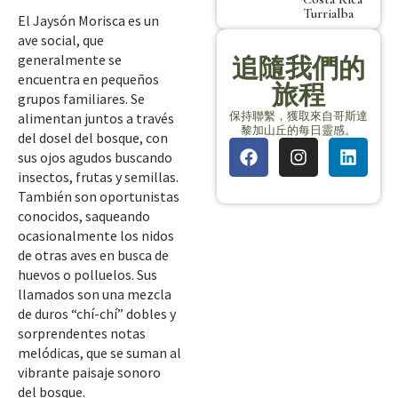
Turrialba
El Jaysón Morisca es un
ave social, que
generalmente se
追隨我們的
encuentra en pequeños
旅程
grupos familiares. Se
保持聯繫，獲取來自哥斯達
alimentan juntos a través
黎加山丘的每日靈感。
del dosel del bosque, con
sus ojos agudos buscando
insectos, frutas y semillas.
También son oportunistas
conocidos, saqueando
ocasionalmente los nidos
de otras aves en busca de
huevos o polluelos. Sus
llamados son una mezcla
de duros “chí-chí” dobles y
sorprendentes notas
melódicas, que se suman al
vibrante paisaje sonoro
del bosque.