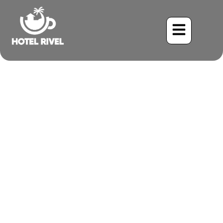
Un Destello de Esmeralda
y Blanco: el Colibrí
Vientre Blanco
Benjamin Charbonneau, CFA
May 25, 2024
9:07 pm