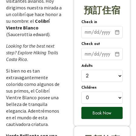
visitantes aviarios. Hoy
dirigimos nuestra mirada a
預訂住宿
un colibrí que hace honor a
su nombre: el
Colibrí
Check in
Vientre Blanco
(Saucerottia edward).
Check out
Looking for the best next
step? Explore
Hiking Trails
Costa Rica
.
Adults
Si bien no es tan
extravagantemente
colorido como algunos de
Children
sus primos, el Colibrí
Vientre Blanco posee una
belleza de tranquila
elegancia. Adentrémonos
Book Now
en el mundo de esta
cautivadora criatura.
Verde Brillante con una