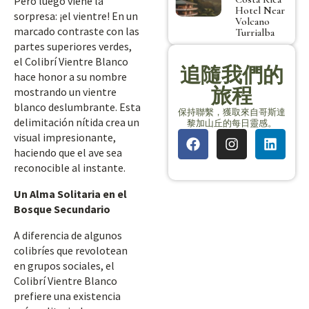
Pero luego viene la
Hotel Near
sorpresa: ¡el vientre! En un
Volcano
marcado contraste con las
Turrialba
partes superiores verdes,
el Colibrí Vientre Blanco
追隨我們的
hace honor a su nombre
旅程
mostrando un vientre
blanco deslumbrante. Esta
保持聯繫，獲取來自哥斯達
delimitación nítida crea un
黎加山丘的每日靈感。
visual impresionante,
haciendo que el ave sea
reconocible al instante.
Un Alma Solitaria en el
Bosque Secundario
A diferencia de algunos
colibríes que revolotean
en grupos sociales, el
Colibrí Vientre Blanco
prefiere una existencia