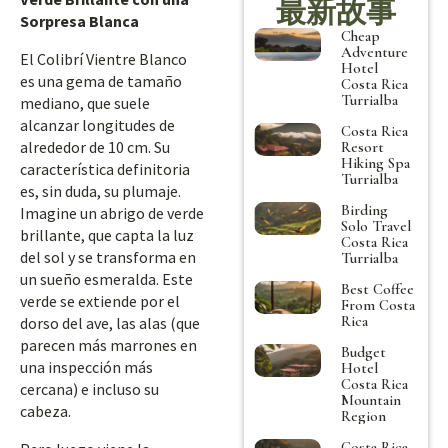
最新故事
Sorpresa Blanca
Cheap
Adventure
El Colibrí Vientre Blanco
Hotel
es una gema de tamaño
Costa Rica
Turrialba
mediano, que suele
alcanzar longitudes de
Costa Rica
alrededor de 10 cm. Su
Resort
Hiking Spa
característica definitoria
Turrialba
es, sin duda, su plumaje.
Birding
Imagine un abrigo de verde
Solo Travel
brillante, que capta la luz
Costa Rica
del sol y se transforma en
Turrialba
un sueño esmeralda. Este
Best Coffee
verde se extiende por el
From Costa
Rica
dorso del ave, las alas (que
parecen más marrones en
Budget
una inspección más
Hotel
Costa Rica
cercana) e incluso su
Mountain
cabeza.
Region
Costa Rica