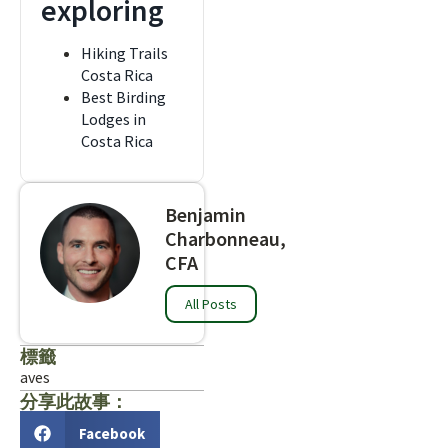
exploring
Hiking Trails
Costa Rica
Best Birding
Lodges in
Costa Rica
Benjamin
Charbonneau,
CFA
All Posts
標籤
aves
分享此故事：
Facebook