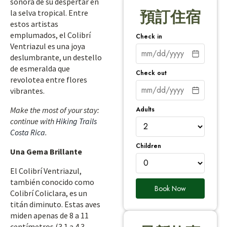
sonora de su despertar en
la selva tropical. Entre
預訂住宿
estos artistas
emplumados, el Colibrí
Check in
Ventriazul es una joya
deslumbrante, un destello
de esmeralda que
Check out
revolotea entre flores
vibrantes.
Adults
Make the most of your stay:
continue with
Hiking Trails
Costa Rica
.
Children
Una Gema Brillante
El Colibrí Ventriazul,
también conocido como
Book Now
Colibrí Coliclara, es un
titán diminuto. Estas aves
miden apenas de 8 a 11
centímetros (3.1 a 4.3