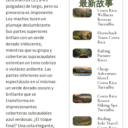
最新故事
pulgadas) de largo, pero su
Costa Rica
presencia es imponente.
Wellness
Los machos lucen un
Retreat
Turrialba
plumaje deslumbrante.
Sus partes superiores
Horseback
brillan con un verde
Tours Costa
Rica
dorado iridiscente,
mientras que su grupa y
Rafting
Pacuare
coberteras supracaudales
River
ostentan un tono cobrizo
o violáceo ardiente. Las
Cheap
Adventure
partes inferiores son un
Hotel
espectáculo en sí mismas:
Costa Rica
Turrialba
un verde dorado oscuro y
brillante que se
Costa Rica
transforma en
Resort
Hiking Spa
impresionantes
Turrialba
coberteras subcaudales
Birding
azul verdosas. ¿El toque
Solo Travel
final? Una cola elegante,
Costa Rica