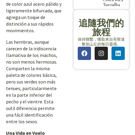
de color azul acero pálido y
Turrialba
ligeramente bifurcada, que
agrega un toque de
追隨我們的
distinción a sus rápidos
旅程
movimientos.
保持聯繫，獲取來自哥斯達
Las hembras, aunque
黎加山丘的每日靈感。
carecen de la iridiscencia
llamativa de los machos,
no son menos hermosas.
Comparten la misma
paleta de colores básica,
pero sus verdes son más
tenues, particularmente
en la parte inferior del
pecho y el vientre. Esta
sutil diferencia permite
una fácil identificación
entre los sexos.
Una Vida en Vuelo