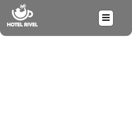
Un Destello de Esmeralda:
El Encantador Colibrí
Ventriazul
Benjamin Charbonneau, CFA
May 25, 2024
1:42 pm