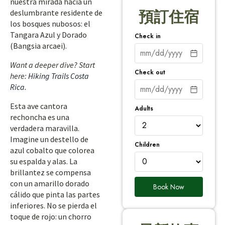
nuestra mirada hacia un
deslumbrante residente de
預訂住宿
los bosques nubosos: el
Tangara Azul y Dorado
Check in
(Bangsia arcaei).
Want a deeper dive? Start
Check out
here:
Hiking Trails Costa
Rica
.
Esta ave cantora
Adults
rechoncha es una
verdadera maravilla.
Imagine un destello de
Children
azul cobalto que colorea
su espalda y alas. La
brillantez se compensa
con un amarillo dorado
Book Now
cálido que pinta las partes
inferiores. No se pierda el
toque de rojo: un chorro