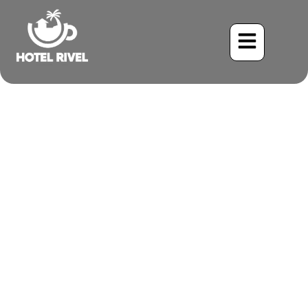
Un Destello de Cobalto: El
Tangara Azul y Dorado
Benjamin Charbonneau, CFA
June 1, 2024
11:49 am