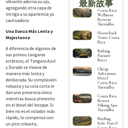
最新故事
vibrante adorna su ojo,
agregando otra capa de
Costa Rica
intriga a su apariencia ya
Wellness
Retreat
cautivadora.
Turrialba
Una Danza Más Lenta y
Horseback
Majestuosa
Tours Costa
Rica
A diferencia de algunos de
Rafting
sus primos tangaras
Pacuare
River
erráticos, el Tangara Azul
y Dorado se mueve de
Cheap
manera más lenta y
Adventure
Hotel
deliberada. Su complexión
Costa Rica
robusta y su cola corta le
Turrialba
dan una presencia única
Costa Rica
mientras busca alimento
Resort
en el dosel del bosque. Si
Hiking Spa
Turrialba
bien no es el volador más
rápido, lo compensa con
Birding
Solo Travel
un pico robusto,
Costa Rica