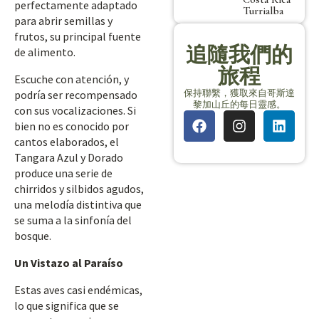
perfectamente adaptado
Turrialba
para abrir semillas y
frutos, su principal fuente
追隨我們的
de alimento.
旅程
Escuche con atención, y
保持聯繫，獲取來自哥斯達
podría ser recompensado
黎加山丘的每日靈感。
con sus vocalizaciones. Si
bien no es conocido por
cantos elaborados, el
Tangara Azul y Dorado
produce una serie de
chirridos y silbidos agudos,
una melodía distintiva que
se suma a la sinfonía del
bosque.
Un Vistazo al Paraíso
Estas aves casi endémicas,
lo que significa que se