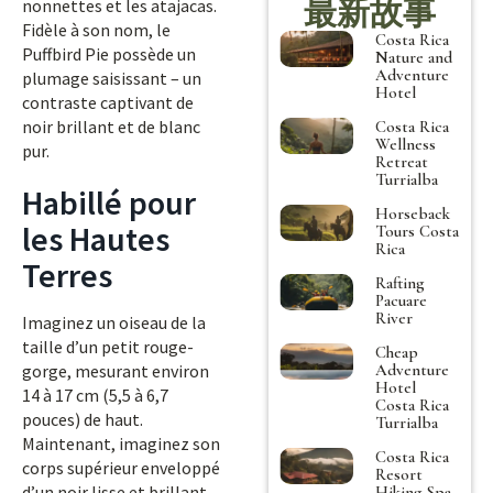
最新故事
nonnettes et les atajacas.
Fidèle à son nom, le
Costa Rica
Puffbird Pie possède un
Nature and
Adventure
plumage saisissant – un
Hotel
contraste captivant de
noir brillant et de blanc
Costa Rica
Wellness
pur.
Retreat
Turrialba
Habillé pour
Horseback
les Hautes
Tours Costa
Rica
Terres
Rafting
Pacuare
River
Imaginez un oiseau de la
taille d’un petit rouge-
Cheap
Adventure
gorge, mesurant environ
Hotel
14 à 17 cm (5,5 à 6,7
Costa Rica
pouces) de haut.
Turrialba
Maintenant, imaginez son
Costa Rica
corps supérieur enveloppé
Resort
d’un noir lisse et brillant,
Hiking Spa