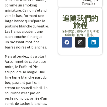
Turrialba
comme un smoking
miniature. Ce noir s’étend
vers le bas, formant une
追隨我們的
large bande qui sépare la
旅程
poitrine blanche du ventre.
Les flancs ajoutent une
保持聯繫，獲取來自哥斯達
黎加山丘的每日靈感。
autre couche d’intrigue –
un ravissant motif de
barres noires et blanches.
Mais attendez, il y a plus !
Au sommet de cette base
noire, le Puffbird Pie
saupoudre sa magie. Une
fine ligne blanche part du
bec, passant par l’œil,
créant un sourcil subtil. La
couronne n’est pas en
reste non plus, ornée d’un
semis de taches blanches.