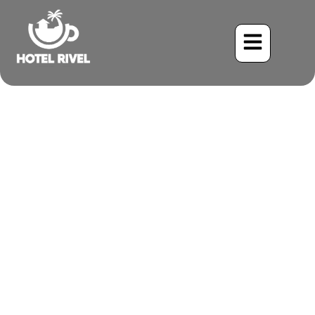
Un Contraste Saisissant :
À la Découverte du
Puffbird Pie au Costa Rica
Benjamin Charbonneau, CFA
May 28, 2024
11:11 am