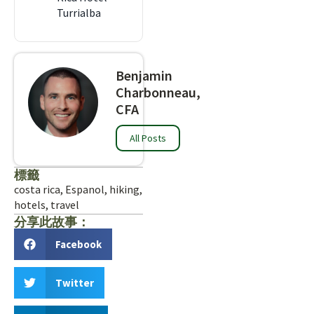
Turrialba
Benjamin
Charbonneau,
CFA
All Posts
標籤
costa rica
,
Espanol
,
hiking
,
hotels
,
travel
分享此故事：
Facebook
Twitter