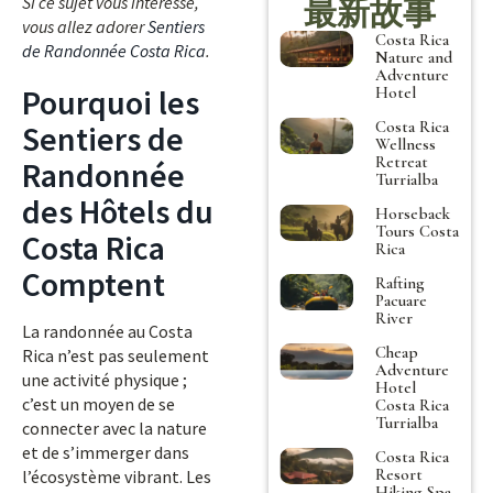
Si ce sujet vous intéresse,
最新故事
vous allez adorer
Sentiers
Costa Rica
de Randonnée Costa Rica
.
Nature and
Adventure
Pourquoi les
Hotel
Costa Rica
Sentiers de
Wellness
Retreat
Randonnée
Turrialba
des Hôtels du
Horseback
Tours Costa
Costa Rica
Rica
Comptent
Rafting
Pacuare
River
La randonnée au Costa
Cheap
Rica n’est pas seulement
Adventure
une activité physique ;
Hotel
c’est un moyen de se
Costa Rica
Turrialba
connecter avec la nature
et de s’immerger dans
Costa Rica
Resort
l’écosystème vibrant. Les
Hiking Spa