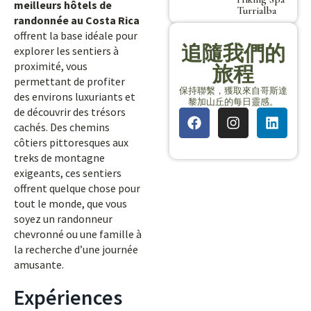
meilleurs hôtels de
Turrialba
randonnée au Costa Rica
offrent la base idéale pour
追隨我們的
explorer les sentiers à
proximité, vous
旅程
permettant de profiter
保持聯繫，獲取來自哥斯達
des environs luxuriants et
黎加山丘的每日靈感。
de découvrir des trésors
cachés. Des chemins
côtiers pittoresques aux
treks de montagne
exigeants, ces sentiers
offrent quelque chose pour
tout le monde, que vous
soyez un randonneur
chevronné ou une famille à
la recherche d’une journée
amusante.
Expériences