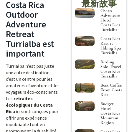
最新故事
Costa Rica
Cheap
Outdoor
Adventure
Hotel
Adventure
Costa Rica
Turrialba
Retreat
Costa Rica
Turrialba est
Resort
Hiking Spa
important
Turrialba
Birding
Turrialba n’est pas juste
Solo Travel
Costa Rica
une autre destination ;
Turrialba
c’est un centre pour les
Best Coffee
amateurs d’aventure et les
From Costa
voyageurs éco-conscients.
Rica
Les
retraites
Budget
écologiques du Costa
Hotel
Rica
ici sont conçues pour
Costa Rica
offrir une expérience
Mountain
Region
inoubliable tout en
promouvant la durabilité
Costa Rica