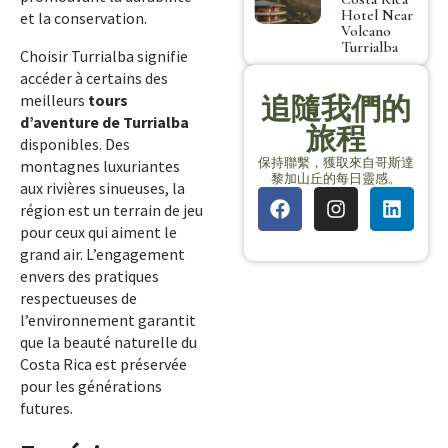
Hotel Near
et la conservation.
Volcano
Turrialba
Choisir Turrialba signifie
accéder à certains des
meilleurs
tours
追隨我們的
d’aventure de Turrialba
旅程
disponibles. Des
保持聯繫，獲取來自哥斯達
montagnes luxuriantes
黎加山丘的每日靈感。
aux rivières sinueuses, la
région est un terrain de jeu
pour ceux qui aiment le
grand air. L’engagement
envers des pratiques
respectueuses de
l’environnement garantit
que la beauté naturelle du
Costa Rica est préservée
pour les générations
futures.