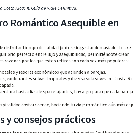
a Costa Rica: Tu Guía de Viaje Definitiva
.
iro Romántico Asequible en
e disfrutar tiempo de calidad juntos sin gastar demasiado. Los
ret
uilibrio perfecto entre lujo y asequibilidad, permitiéndote crear
nas razones por las que estos retiros son cada vez más populares:
oteles y resorts económicos que atienden a parejas.
, exuberantes selvas tropicales y diversa vida silvestre, Costa Ri
capada.
entura hasta días de spa relajantes, hay algo para que cada pareja
spitalidad costarricense, haciendo tu viaje romántico aún más esp
s y consejos prácticos
osta Rica
puede ser emocionante y abrumador. Aquí hay algunas