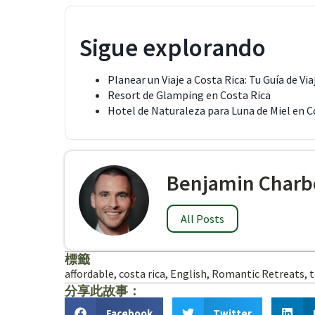
Sigue explorando
Planear un Viaje a Costa Rica: Tu Guía de Via
Resort de Glamping en Costa Rica
Hotel de Naturaleza para Luna de Miel en C
Benjamin Charb
All Posts
標籤
affordable
,
costa rica
,
English
,
Romantic Retreats
,
t
分享此故事：
Facebook
Twitter