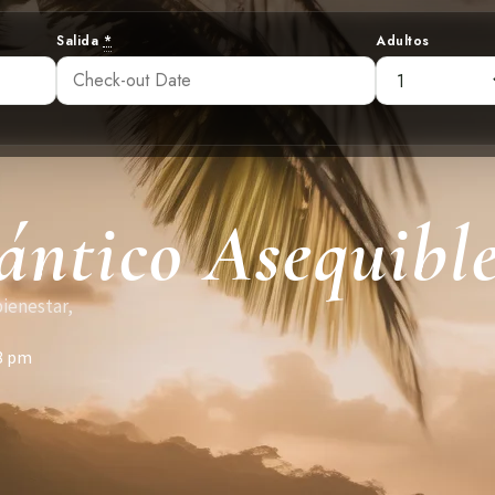
Salida
*
Adultos
ntico Asequibl
bienestar,
8 pm