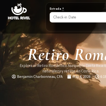
Entrada
*
Retiro Romá
Explora el Retiro Romántico Asequible Costa Rica: 
naturaleza y retiros en Costa Rica.
Benjamin Charbonneau, CFA
May 4, 2026
6:1