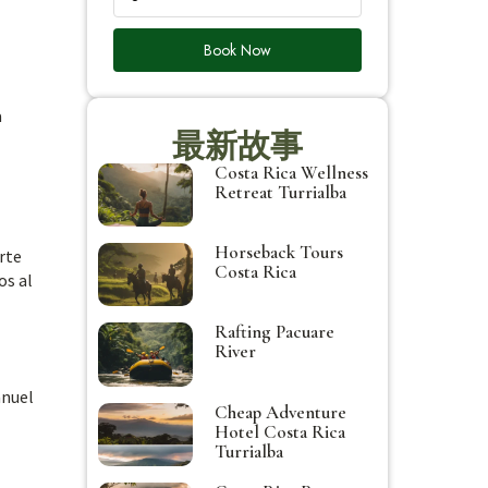
Book Now
a
最新故事
Costa Rica Wellness
Retreat Turrialba
Horseback Tours
rte
Costa Rica
os al
Rafting Pacuare
River
anuel
Cheap Adventure
Hotel Costa Rica
Turrialba