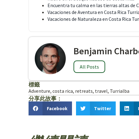
Encuentra tu calma en las tierras altas de 
Vacaciones de Aventura en Costa Rica Turri
Vacaciones de Naturaleza en Costa Rica Tur
Benjamin Charb
All Posts
標籤
Adventure
,
costa rica
,
retreats
,
travel
,
Turrialba
分享此故事：
Facebook
Twitter