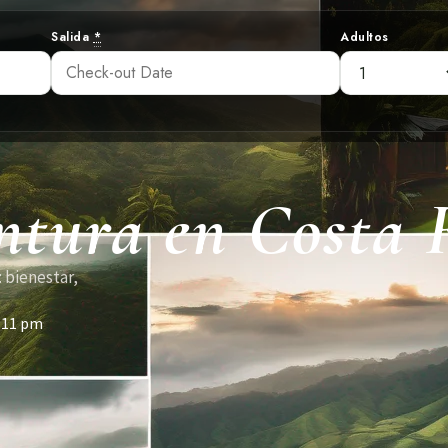
Salida
*
Adultos
ntura en Costa 
: bienestar,
:11 pm