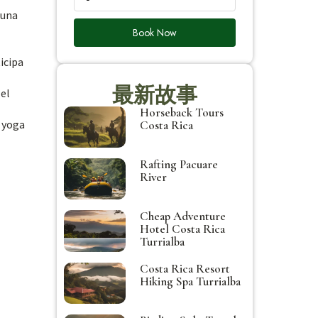
auna
Book Now
icipa
最新故事
 el
Horseback Tours
e yoga
Costa Rica
Rafting Pacuare
River
Cheap Adventure
Hotel Costa Rica
Turrialba
Costa Rica Resort
Hiking Spa Turrialba