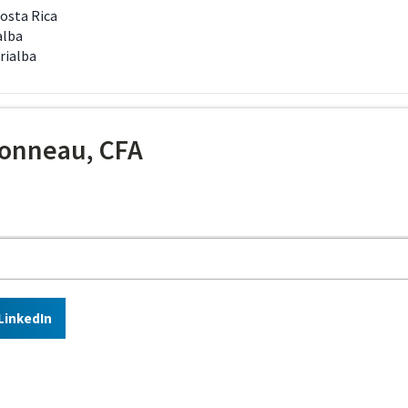
Costa Rica
alba
rialba
onneau, CFA
LinkedIn