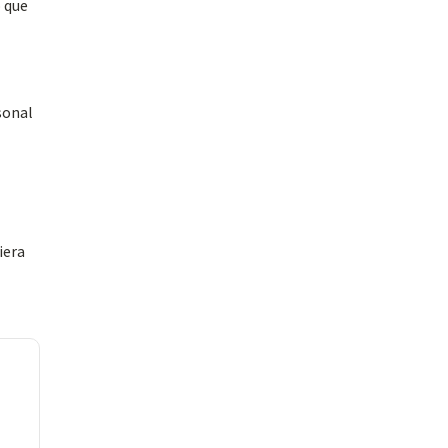
o que
sonal
iera