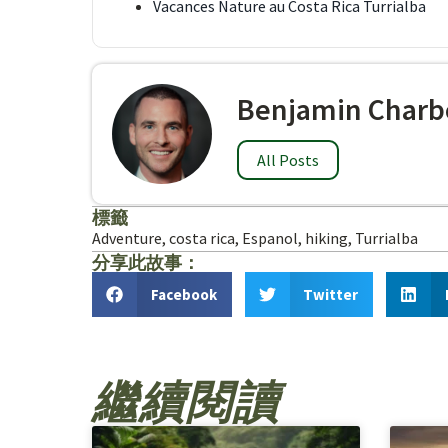
Vacances Nature au Costa Rica Turrialba
Benjamin Charb
All Posts
標籤
Adventure
,
costa rica
,
Espanol
,
hiking
,
Turrialba
分享此故事：
Facebook
Twitter
繼續閱讀