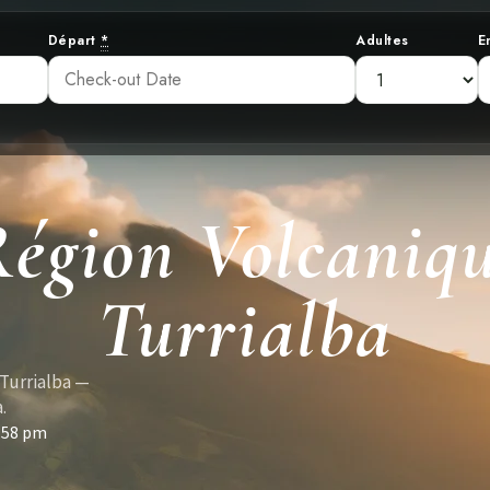
Départ
*
Adultes
E
égion Volcaniqu
Turrialba
 Turrialba —
.
:58 pm