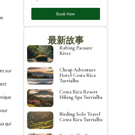
Book Now
e.
最新故事
Rafting Pacuare
River
Cheap Adventure
es sur
Hotel Costa Rica
Turrialba
 est
Costa Rica Resort
unique
Hiking Spa Turrialba
pour
Birding Solo Travel
Costa Rica Turrialba
ux qui