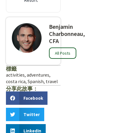
Resort
Benjamin
Charbonneau,
CFA
All Posts
標籤
activities
,
adventures
,
costa rica
,
Spanish
,
travel
分享此故事：
Facebook
Twitter
LinkedIn