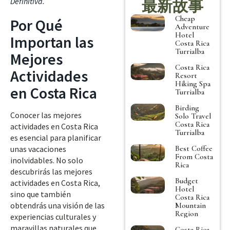
Definitiva
.
最新故事
Cheap
Por Qué
Adventure
Hotel
Importan las
Costa Rica
Turrialba
Mejores
Costa Rica
Actividades
Resort
Hiking Spa
en Costa Rica
Turrialba
Birding
Conocer las mejores
Solo Travel
Costa Rica
actividades en Costa Rica
Turrialba
es esencial para planificar
Best Coffee
unas vacaciones
From Costa
inolvidables. No solo
Rica
descubrirás las mejores
Budget
actividades en Costa Rica,
Hotel
sino que también
Costa Rica
obtendrás una visión de las
Mountain
Region
experiencias culturales y
maravillas naturales que
Costa Rica