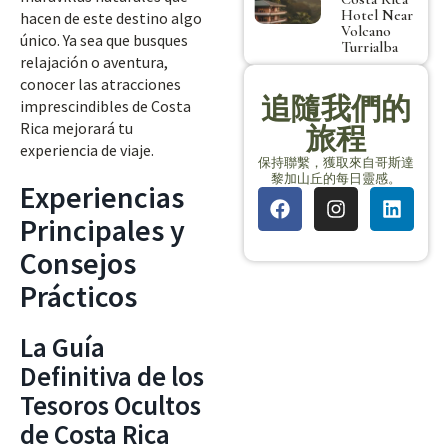
Hotel Near
hacen de este destino algo
Volcano
único. Ya sea que busques
Turrialba
relajación o aventura,
conocer las atracciones
追隨我們的
imprescindibles de Costa
Rica mejorará tu
旅程
experiencia de viaje.
保持聯繫，獲取來自哥斯達
黎加山丘的每日靈感。
Experiencias
Principales y
Consejos
Prácticos
La Guía
Definitiva de los
Tesoros Ocultos
de Costa Rica