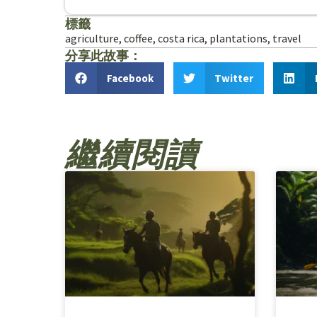
標籤
agriculture
,
coffee
,
costa rica
,
plantations
,
travel
分享此故事：
Facebook
Twitter
繼續閱讀