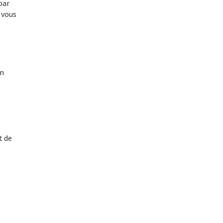
par
 vous
on
t de