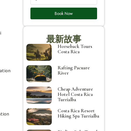
Book Now
i
最新故事
Horseback Tours
Costa Rica
Rafting Pacuare
tation
River
Cheap Adventure
Hotel Costa Rica
Turrialba
Costa Rica Resort
ation
Hiking Spa Turrialba