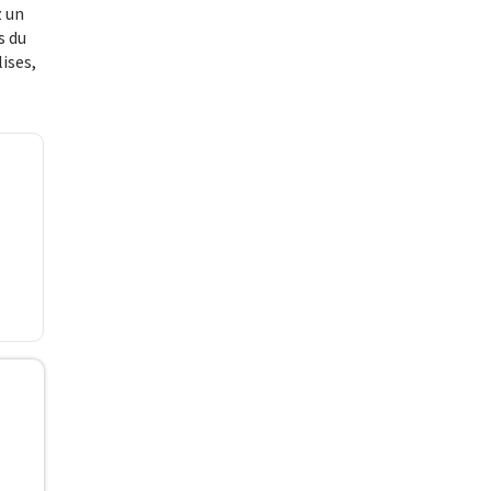
z un
s du
ises,