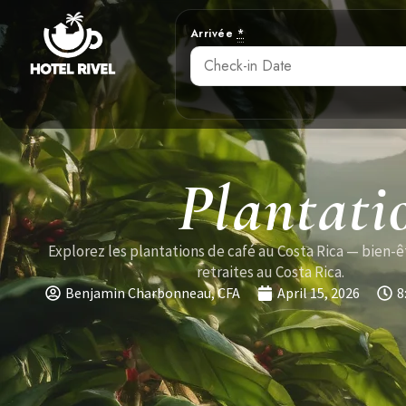
Arrivée
*
Plantati
Explorez les plantations de café au Costa Rica — bien-ê
retraites au Costa Rica.
Benjamin Charbonneau, CFA
April 15, 2026
8