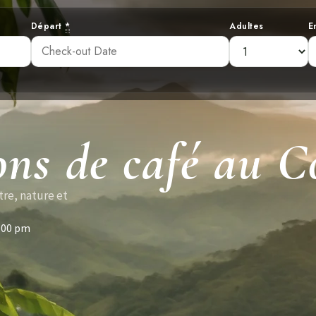
Départ
*
Adultes
E
ons de café au C
tre, nature et
:00 pm