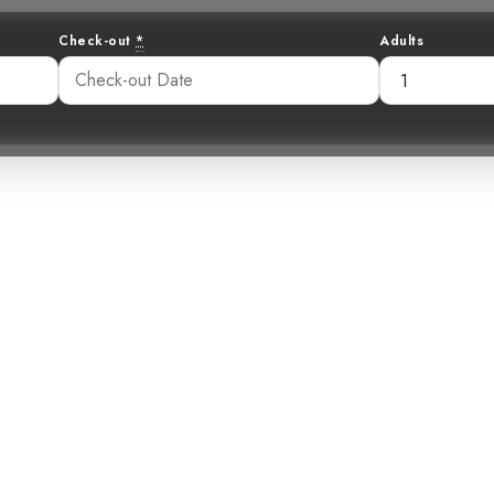
Check-out
*
Adults
litaire : L’énig
Solitaire
46 am