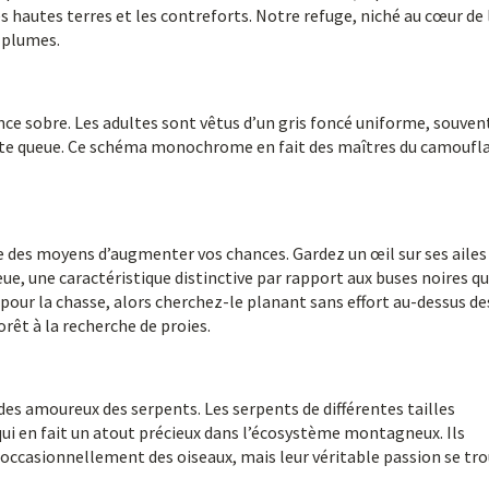
s hautes terres et les contreforts. Notre refuge, niché au cœur de 
à plumes.
nce sobre. Les adultes sont vêtus d’un gris foncé uniforme, souvent
te queue. Ce schéma monochrome en fait des maîtres du camoufl
iste des moyens d’augmenter vos chances. Gardez un œil sur ses ailes
ue, une caractéristique distinctive par rapport aux buses noires qui
pour la chasse, alors cherchez-le planant sans effort au-dessus de
rêt à la recherche de proies.
e des amoureux des serpents. Les serpents de différentes tailles
 qui en fait un atout précieux dans l’écosystème montagneux. Ils
asionnellement des oiseaux, mais leur véritable passion se tr