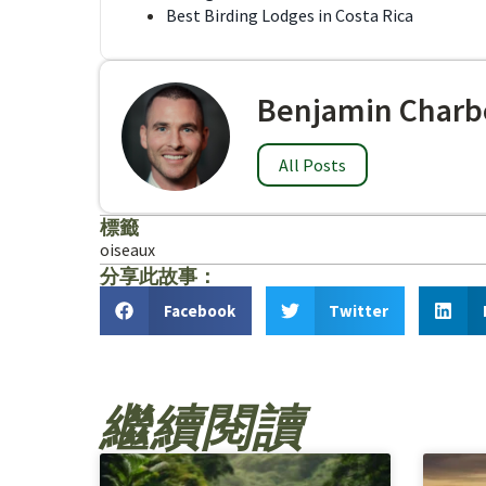
Best Birding Lodges in Costa Rica
Benjamin Charb
All Posts
標籤
oiseaux
分享此故事：
Facebook
Twitter
繼續閱讀