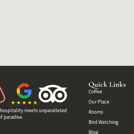
Quick Links
Coffee
Our Place
 hospitality meets unparalleled
Rooms
f paradise.
Bird Watching
Blog