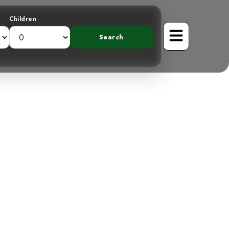
Children
matique Aigle