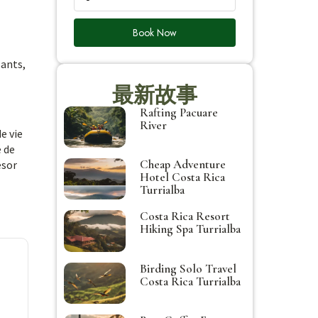
Book Now
sants,
最新故事
Rafting Pacuare
River
e vie
é de
Cheap Adventure
ésor
Hotel Costa Rica
Turrialba
Costa Rica Resort
Hiking Spa Turrialba
Birding Solo Travel
Costa Rica Turrialba