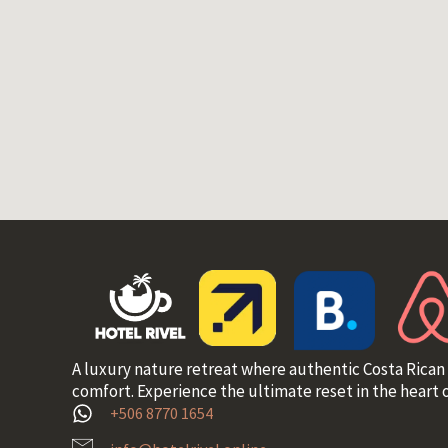
A luxury nature retreat where authentic Costa Rican
comfort. Experience the ultimate reset in the heart o
+506 8770 1654