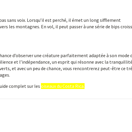
t pas sans voix. Lorsqu’il est perché, il émet un long sifflement
rs les montagnes. En vol, il peut passer à une série de bips crois
e chance d’observer une créature parfaitement adaptée à son mode d
ilience et l’indépendance, un esprit qui résonne avec la tranquillit
erts, et avec un peu de chance, vous rencontrerez peut-être ce tr
ages.
guide complet sur les
oiseaux du Costa Rica.