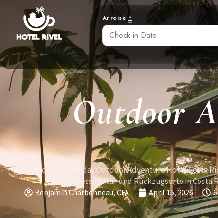
Anreise
*
Outdoor A
Entdecken Sie das Outdoor Adventure Hotel Costa Ri
Wellness, Natur und Rückzugsorte in Costa R
Benjamin Charbonneau, CFA
April 15, 2026
6