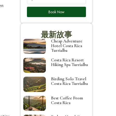
en
Book Now
最新故事
Cheap Adventure
Hotel Costa Rica
Turrialba
Costa Rica Resort
Hiking Spa Turrialba
Birding Solo Travel
Costa Rica Turrialba
Best Coffee From
Costa Rica