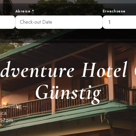
Abreise
*
Erwachsene
dventure Hotel 
Günstig
ca Günstig —
ica.
:57 pm