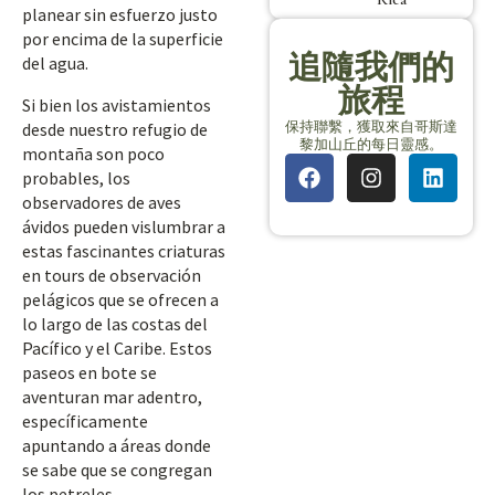
planear sin esfuerzo justo
por encima de la superficie
追隨我們的
del agua.
旅程
Si bien los avistamientos
保持聯繫，獲取來自哥斯達
desde nuestro refugio de
黎加山丘的每日靈感。
montaña son poco
probables, los
observadores de aves
ávidos pueden vislumbrar a
estas fascinantes criaturas
en tours de observación
pelágicos que se ofrecen a
lo largo de las costas del
Pacífico y el Caribe. Estos
paseos en bote se
aventuran mar adentro,
específicamente
apuntando a áreas donde
se sabe que se congregan
los petreles.