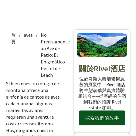
首
/
aves
/
No
頁
Precisamente
un Ave de
Patio: El
Enigmático
關於Rivel酒店
Petrel de
Leach
位於哥斯大黎加鬱鬱蔥
Si bien nuestro refugio de
蔥的風景中，Rivel 酒店
montaña ofrece una
將生態奢華與真實體驗
相結合——從寧靜的住宿
sinfonía de cantos de aves
到我們的招牌 Rivel
cada mañana, algunas
Estate 咖啡。
maravillas aviares
requieren una aventura
探索我們的故事
costarricense diferente.
Hoy, dirigimos nuestra