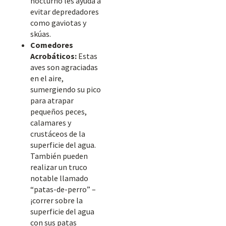
nocturno les ayuda a
evitar depredadores
como gaviotas y
skúas.
Comedores
Acrobáticos:
Estas
aves son agraciadas
en el aire,
sumergiendo su pico
para atrapar
pequeños peces,
calamares y
crustáceos de la
superficie del agua.
También pueden
realizar un truco
notable llamado
“patas-de-perro” –
¡correr sobre la
superficie del agua
con sus patas