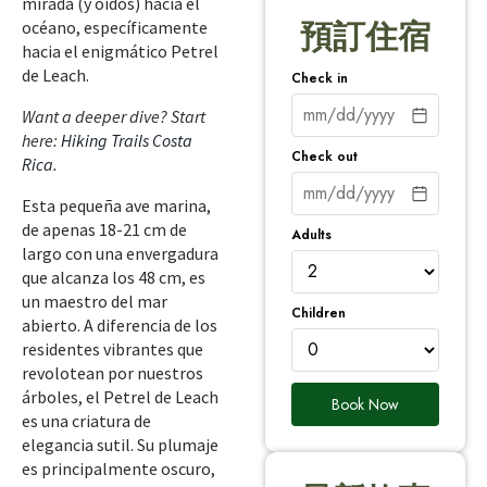
mirada (y oídos) hacia el
océano, específicamente
預訂住宿
hacia el enigmático Petrel
de Leach.
Check in
Want a deeper dive? Start
here:
Hiking Trails Costa
Check out
Rica
.
Esta pequeña ave marina,
de apenas 18-21 cm de
Adults
largo con una envergadura
que alcanza los 48 cm, es
un maestro del mar
Children
abierto. A diferencia de los
residentes vibrantes que
revolotean por nuestros
árboles, el Petrel de Leach
Book Now
es una criatura de
elegancia sutil. Su plumaje
es principalmente oscuro,