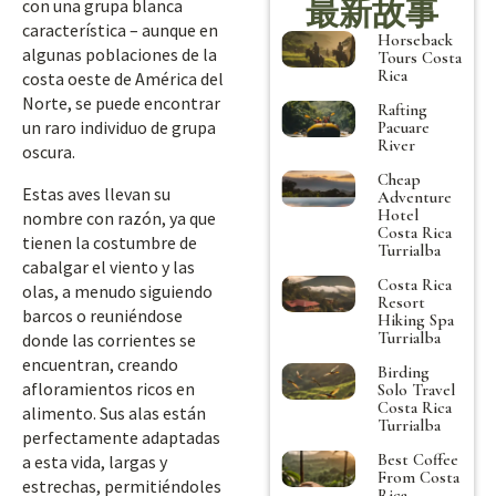
最新故事
con una grupa blanca
característica – aunque en
Horseback
algunas poblaciones de la
Tours Costa
Rica
costa oeste de América del
Norte, se puede encontrar
Rafting
un raro individuo de grupa
Pacuare
River
oscura.
Cheap
Estas aves llevan su
Adventure
Hotel
nombre con razón, ya que
Costa Rica
tienen la costumbre de
Turrialba
cabalgar el viento y las
Costa Rica
olas, a menudo siguiendo
Resort
barcos o reuniéndose
Hiking Spa
Turrialba
donde las corrientes se
encuentran, creando
Birding
afloramientos ricos en
Solo Travel
Costa Rica
alimento. Sus alas están
Turrialba
perfectamente adaptadas
Best Coffee
a esta vida, largas y
From Costa
estrechas, permitiéndoles
Rica