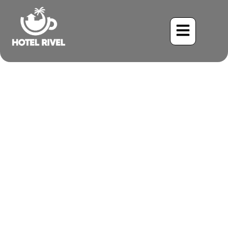
No Precisamente un Ave
de Patio: El Enigmático
Petrel de Leach
Benjamin Charbonneau, CFA
May 27, 2024
7:04 am