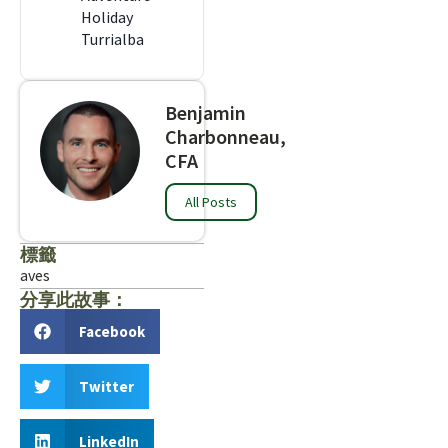
Holiday
Turrialba
Benjamin
Charbonneau,
CFA
All Posts
標籤
aves
分享此故事：
Facebook
Twitter
LinkedIn