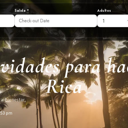
Salida
*
Adultos
ividades para ha
Rica
a: bienestar,
:53 pm