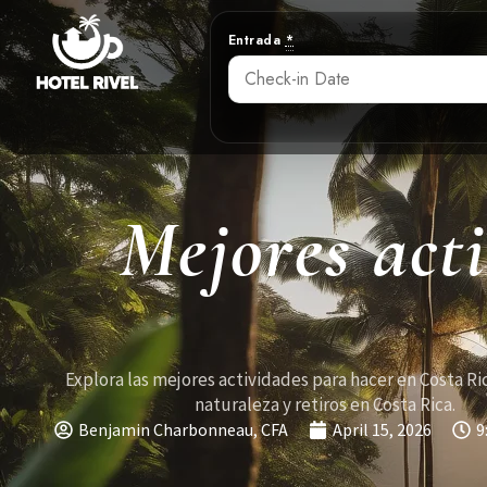
Entrada
*
Mejores act
Explora las mejores actividades para hacer en Costa Ric
naturaleza y retiros en Costa Rica.
Benjamin Charbonneau, CFA
April 15, 2026
9