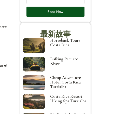
Book Now
jarte
最新故事
Horseback Tours
Costa Rica
Rafting Pacuare
River
ar el
Cheap Adventure
Hotel Costa Rica
Turrialba
Costa Rica Resort
Hiking Spa Turrialba