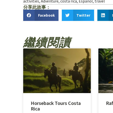
activities
,
Adventure
,
costa rica
,
Espanol
,
travel
分享此故事：
Facebook
Twitter
繼續閱讀
Horseback Tours Costa
Raf
Rica