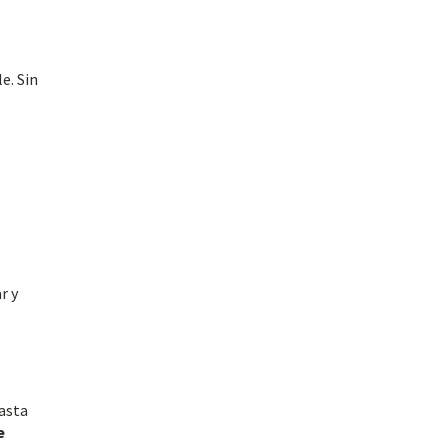
e. Sin
r y
asta
e