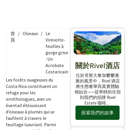
首
/
Oiseaux
/
Le
頁
Virevolte-
feuilles à
gorge grise
: Un
關於Rivel酒店
Acrobate
Costaricain
位於哥斯大黎加鬱鬱蔥
Les forêts nuageuses du
蔥的風景中，Rivel 酒店
Costa Rica constituent un
將生態奢華與真實體驗
相結合——從寧靜的住宿
refuge pour les
到我們的招牌 Rivel
ornithologues, avec un
Estate 咖啡。
éventail éblouissant
d’oiseaux à plumes qui se
探索我們的故事
faufilent à travers le
feuillage luxuriant. Parmi