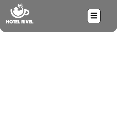
Le Virevolte-feuilles à
gorge grise : Un Acrobate
Costaricain
Benjamin Charbonneau, CFA
May 27, 2024
4:16 pm