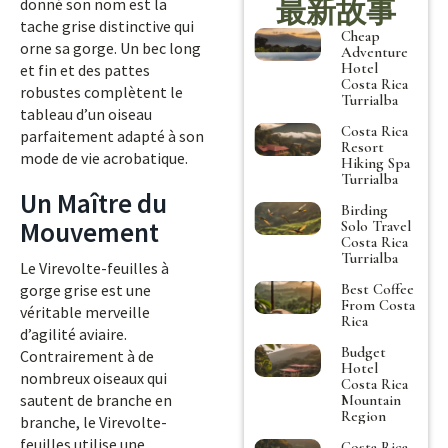
最新故事
donné son nom est la
tache grise distinctive qui
Cheap
orne sa gorge. Un bec long
Adventure
Hotel
et fin et des pattes
Costa Rica
robustes complètent le
Turrialba
tableau d’un oiseau
Costa Rica
parfaitement adapté à son
Resort
mode de vie acrobatique.
Hiking Spa
Turrialba
Un Maître du
Birding
Mouvement
Solo Travel
Costa Rica
Turrialba
Le Virevolte-feuilles à
Best Coffee
gorge grise est une
From Costa
véritable merveille
Rica
d’agilité aviaire.
Budget
Contrairement à de
Hotel
nombreux oiseaux qui
Costa Rica
sautent de branche en
Mountain
Region
branche, le Virevolte-
feuilles utilise une
Costa Rica