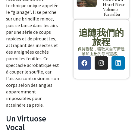
Hotel Near
technique unique appelée
Volcano
le “glanage”. Il se perche
Turrialba
sur une brindille mince,
puis se lance dans les airs
追隨我們的
par une série de coups
rapides et de pirouettes,
旅程
attrapant des insectes et
保持聯繫，獲取來自哥斯達
des araignées cachés
黎加山丘的每日靈感。
parmi les feuilles. Ce
spectacle acrobatique est
à couper le souffle, car
l’oiseau contorsionne son
corps selon des angles
apparemment
impossibles pour
atteindre sa proie.
Un Virtuose
Vocal