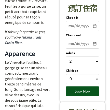
eux se trouve le Virevolte-
feuilles à gorge grise, un
預訂住宿
petit acrobate captivant
réputé pour sa façon
Check in
énergique de se nourrir.
If this topic speaks to you,
Check out
you’ll love
Hiking Trails
Costa Rica
.
Apparence
Adults
Le Virevolte-feuilles à
gorge grise est un oiseau
Children
compact, mesurant
généralement environ
treize centimètres de
long. Son plumage est vert
Book Now
olive dessus, avec un
dessous jaune pâle. La
caractéristique qui lui a