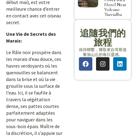
début mai), est votre
Hotel Near
meilleure chance d’entrer
Volcano
Turrialba
en contact avec cet oiseau
secret.
追隨我們的
Une Vie de Secrets des
旅程
Marais:
保持聯繫，獲取來自哥斯達
Le Râle noir prospère dans
黎加山丘的每日靈感。
les marais d’eau douce, ces
havres verdoyants où les
quenouilles se balancent
dans la brise et où la vie
grouille sous la surface de
l’eau. Ici, il se faufile à
travers la végétation
dense, ses pattes courtes
parfaitement adaptées
pour naviguer dans les
sous-bois épais. Maître de
la discrétion, il s’appuie sur