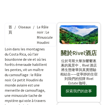
首
/
Oiseaux
/
Le Râle
頁
noir : Le
Minuscule
Houdini
Loin dans les montagnes
關於Rivel酒店
du Costa Rica, où l’air
bourdonne de vie et où les
位於哥斯大黎加鬱鬱蔥
forêts émeraude habillent
蔥的風景中，Rivel 酒店
les pentes, vit un maître
將生態奢華與真實體驗
相結合——從寧靜的住宿
du camouflage : le Râle
到我們的招牌 Rivel
noir. Ce petit Houdini du
Estate 咖啡。
monde aviaire est une
merveille de camouflage,
探索我們的故事
une minuscule tache de
mystère qui vole à travers