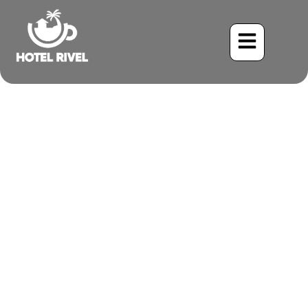
Le Râle noir : Le
Minuscule Houdini
Benjamin Charbonneau, CFA
May 28, 2024
5:37 pm