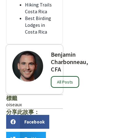
Hiking Trails
Costa Rica
Best Birding
Lodges in
Costa Rica
Benjamin
Charbonneau,
CFA
All Posts
標籤
oiseaux
分享此故事：
Facebook