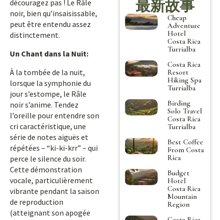
最新故事
découragez pas ! Le Râle
noir, bien qu’insaisissable,
Cheap
peut être entendu assez
Adventure
Hotel
distinctement.
Costa Rica
Turrialba
Un Chant dans la Nuit:
Costa Rica
À la tombée de la nuit,
Resort
Hiking Spa
lorsque la symphonie du
Turrialba
jour s’estompe, le Râle
Birding
noir s’anime. Tendez
Solo Travel
l’oreille pour entendre son
Costa Rica
cri caractéristique, une
Turrialba
série de notes aiguës et
Best Coffee
répétées – “ki-ki-krr” – qui
From Costa
Rica
perce le silence du soir.
Cette démonstration
Budget
vocale, particulièrement
Hotel
Costa Rica
vibrante pendant la saison
Mountain
de reproduction
Region
(atteignant son apogée
Costa Rica