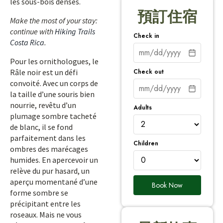
les sous-bois denses.
預訂住宿
Make the most of your stay:
continue with
Hiking Trails
Check in
Costa Rica
.
Pour les ornithologues, le
Check out
Râle noir est un défi
convoité. Avec un corps de
la taille d’une souris bien
nourrie, revêtu d’un
Adults
plumage sombre tacheté
de blanc, il se fond
parfaitement dans les
Children
ombres des marécages
humides. En apercevoir un
relève du pur hasard, un
aperçu momentané d’une
Book Now
forme sombre se
précipitant entre les
roseaux. Mais ne vous